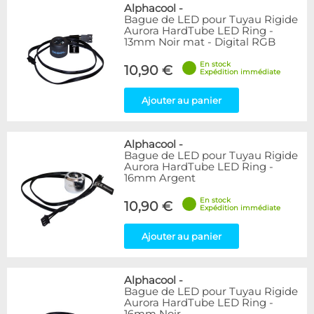
Bleu
9
Alphacool
-
Bague de LED pour Tuyau Rigide
Noir
15
Aurora HardTube LED Ring -
Plexi
5
13mm Noir mat - Digital RGB
Rouge
1
En stock
Transparent
40
10,90 €
Expédition immédiate
Vert
1
Ajouter au panier
Disponibilité / Promotions
Articles en stock
Alphacool
-
Articles en promotions
Bague de LED pour Tuyau Rigide
Aurora HardTube LED Ring -
Appliquer
16mm Argent
En stock
10,90 €
Expédition immédiate
Ajouter au panier
Alphacool
-
Bague de LED pour Tuyau Rigide
Aurora HardTube LED Ring -