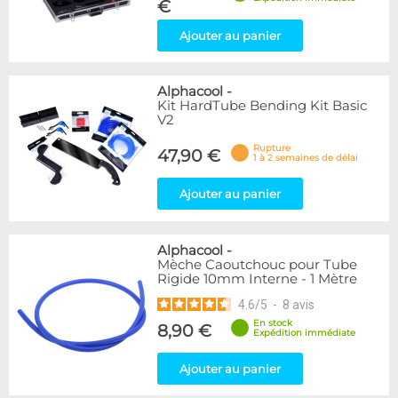
€
Ajouter au panier
Alphacool
-
Kit HardTube Bending Kit Basic
V2
Rupture
47,90 €
1 à 2 semaines de délai
Ajouter au panier
Alphacool
-
Mèche Caoutchouc pour Tube
Rigide 10mm Interne - 1 Mètre
4.6
/
5
-
8
avis
En stock
8,90 €
Expédition immédiate
Ajouter au panier