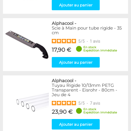
Ajouter au panier
Alphacool
-
Scie à Main pour tube rigide - 35
cm
5
/
5
-
1
avis
En stock
17,90 €
Expédition immédiate
Ajouter au panier
Alphacool
-
Tuyau Rigide 10/13mm PETG
Transparent - Eisrohr - 80cm -
Jeu de 4
5
/
5
-
7
avis
En stock
23,90 €
Expédition immédiate
Ajouter au panier