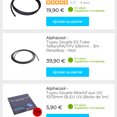
5
/
5
-
4
avis
En stock
19,90 €
Expédition immédiate
Ajouter au panier
Alphacool
-
Tuyau Souple ES Tube
Teflon/PA/TPV 5/8mm - 3m -
Retailbox - Noir
En stock
39,90 €
Expédition immédiate
Ajouter au panier
Alphacool
-
Tuyau Souple Réactif aux UV
10/13mm BLEU UV (Boite de 1m)
En stock
5,90 €
Expédition immédiate