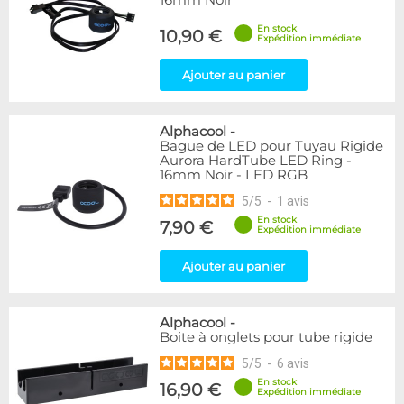
16mm Noir
En stock
10,90 €
Expédition immédiate
Ajouter au panier
Alphacool
-
Bague de LED pour Tuyau Rigide
Aurora HardTube LED Ring -
16mm Noir - LED RGB
5
/
5
-
1
avis
En stock
7,90 €
Expédition immédiate
Ajouter au panier
Alphacool
-
Boite à onglets pour tube rigide
5
/
5
-
6
avis
En stock
16,90 €
Expédition immédiate