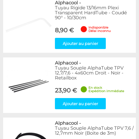
Alphacool
-
Tuyau Rigide 13/16mm Plexi
Transparent HardTube - Coudé
90° - 10/30cm
Indisponible
8,90 €
Délai inconnu
Ajouter au panier
Alphacool
-
Tuyau Souple AlphaTube TPV
12,7/7,6 - 4x60cm Droit - Noir -
Retailbox
En stock
23,90 €
Expédition immédiate
Ajouter au panier
Alphacool
-
Tuyau Souple AlphaTube TPV 7,6 /
12,7mm Noir (Boite de 3m)