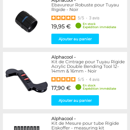
Alphacool
-
Ebavureur Robuste pour Tuyau
Rigide - Noir
5
/
5
-
3
avis
En stock
19,95 €
Expédition immédiate
Ajouter au panier
Alphacool
-
Kit de Cintrage pour Tuyau Rigide
Acrylic Double Bending Tool 12-
14mm & 16mm - Noir
5
/
5
-
4
avis
En stock
17,90 €
Expédition immédiate
Ajouter au panier
Alphacool
-
Kit de Mesure pour tube Rigide
Eiskoffer - measuring kit