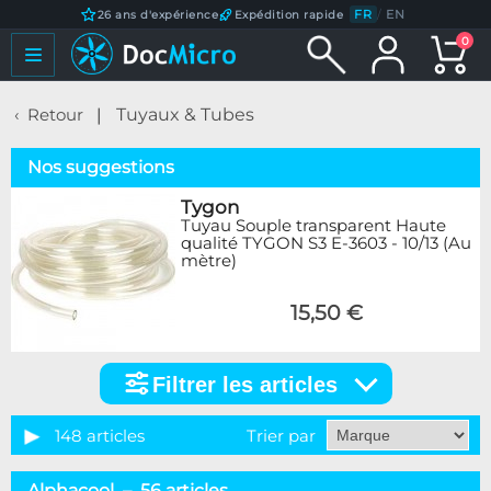
FR
/
EN
26 ans d'expérience
Expédition rapide
0
Retour
Tuyaux & Tubes
Nos suggestions
Tygon
Tuyau Souple transparent Haute
qualité TYGON S3 E-3603 - 10/13 (Au
mètre)
15,50 €
Filtrer les articles
Filtrer
les
articles
148 articles
Trier par
Catégorie
Alphacool – 56 articles