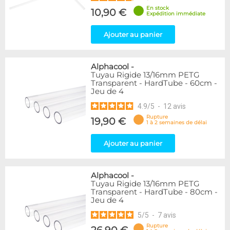
En stock
10,90 €
Expédition immédiate
Ajouter au panier
Alphacool
-
Tuyau Rigide 13/16mm PETG
Transparent - HardTube - 60cm -
Jeu de 4
4.9
/
5
-
12
avis
Rupture
19,90 €
1 à 2 semaines de délai
Ajouter au panier
Alphacool
-
Tuyau Rigide 13/16mm PETG
Transparent - HardTube - 80cm -
Jeu de 4
5
/
5
-
7
avis
Rupture