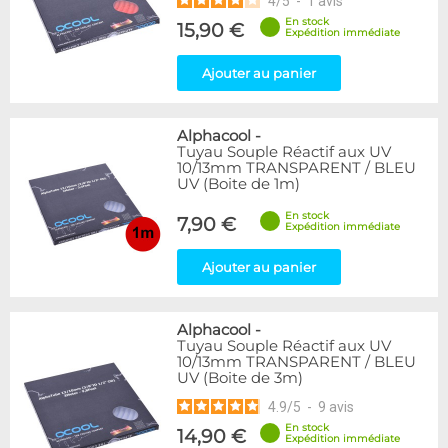
4
/
5
-
1
avis
En stock
15,90 €
Expédition immédiate
Ajouter au panier
Alphacool
-
Tuyau Souple Réactif aux UV
10/13mm TRANSPARENT / BLEU
UV (Boite de 1m)
En stock
7,90 €
Expédition immédiate
Ajouter au panier
Alphacool
-
Tuyau Souple Réactif aux UV
10/13mm TRANSPARENT / BLEU
UV (Boite de 3m)
4.9
/
5
-
9
avis
En stock
14,90 €
Expédition immédiate