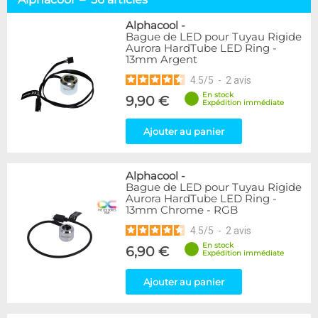
Tuyaux souples
52
Tubes rigides
37
Alphacool
-
Bague de LED pour Tuyau Rigide
Accessoires pour tuyaux
59
Aurora HardTube LED Ring -
13mm Argent
Marque
4.5
/
5
-
2
avis
Alphacool
56
En stock
9,90 €
DocMicro
27
Expédition immédiate
BARROW
17
Ajouter au panier
BitsPower
2
Bykski
1
Cooling.fr
1
Alphacool
-
EK Water Blocks
15
Bague de LED pour Tuyau Rigide
MasterKleer
3
Aurora HardTube LED Ring -
13mm Chrome - RGB
Mayhems
12
Monsoon
3
4.5
/
5
-
2
avis
Tygon
4
En stock
6,90 €
Expédition immédiate
XSPC
7
Ajouter au panier
Couleur
Argent
2