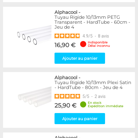
Alphacool
-
Tuyau Rigide 10/13mm PETG
Transparent - HardTube - 60cm -
Jeu de 4
4.9
/
5
-
8
avis
Indisponible
16,90 €
Délai inconnu
Ajouter au panier
Alphacool
-
Tuyau Rigide 10/13mm Plexi Satin
- HardTube - 80cm - Jeu de 4
5
/
5
-
2
avis
En stock
25,90 €
Expédition immédiate
Ajouter au panier