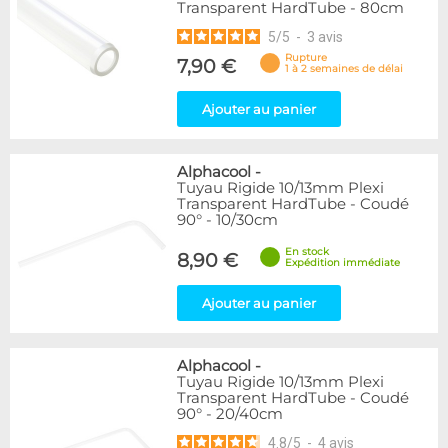
Transparent HardTube - 80cm
5
/
5
-
3
avis
Rupture
7,90 €
1 à 2 semaines de délai
Ajouter au panier
Alphacool
-
Tuyau Rigide 10/13mm Plexi
Transparent HardTube - Coudé
90° - 10/30cm
En stock
8,90 €
Expédition immédiate
Ajouter au panier
Alphacool
-
Tuyau Rigide 10/13mm Plexi
Transparent HardTube - Coudé
90° - 20/40cm
4.8
/
5
-
4
avis