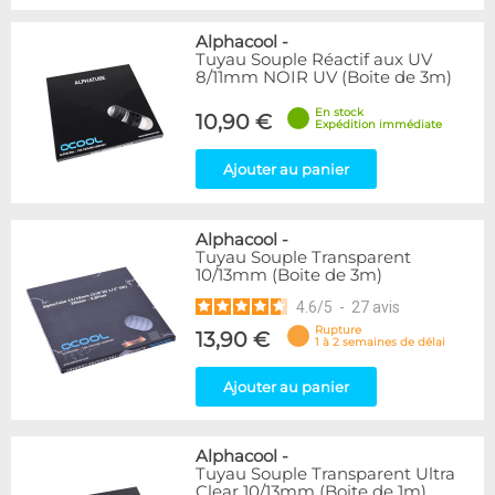
Alphacool
-
Tuyau Souple Réactif aux UV
8/11mm NOIR UV (Boite de 3m)
En stock
10,90 €
Expédition immédiate
Ajouter au panier
Alphacool
-
Tuyau Souple Transparent
10/13mm (Boite de 3m)
4.6
/
5
-
27
avis
Rupture
13,90 €
1 à 2 semaines de délai
Ajouter au panier
Alphacool
-
Tuyau Souple Transparent Ultra
Clear 10/13mm (Boite de 1m)