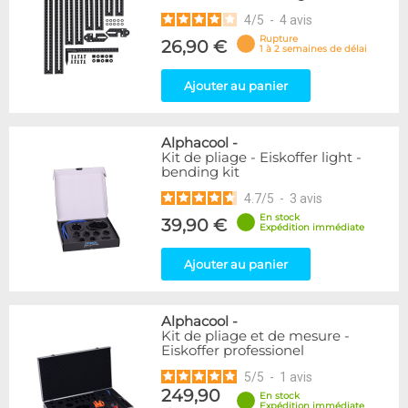
4
/
5
-
4
avis
Rupture
26,90 €
1 à 2 semaines de délai
Ajouter au panier
Alphacool
-
Kit de pliage - Eiskoffer light -
bending kit
4.7
/
5
-
3
avis
En stock
39,90 €
Expédition immédiate
Ajouter au panier
Alphacool
-
Kit de pliage et de mesure -
Eiskoffer professionel
5
/
5
-
1
avis
249,90
En stock
Expédition immédiate