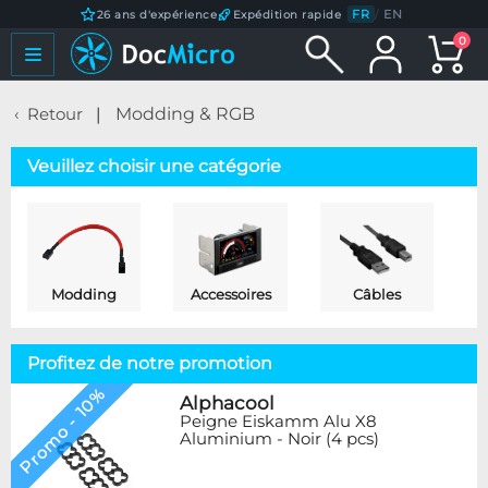
FR
/
EN
26 ans d'expérience
Expédition rapide
0
Retour
Modding & RGB
Veuillez choisir une catégorie
Modding
Accessoires
Câbles
Profitez de notre promotion
Promo - 10%
Alphacool
Peigne Eiskamm Alu X8
Aluminium - Noir (4 pcs)