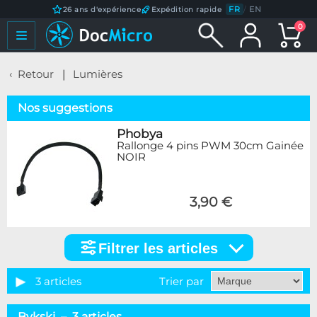
FR
/
EN
26 ans d'expérience
Expédition rapide
0
Retour
Lumières
Nos suggestions
Phobya
Rallonge 4 pins PWM 30cm Gainée
NOIR
3,90 €
Filtrer les articles
Filtrer
les
articles
3 articles
Trier par
Marque
Bykski – 3 articles