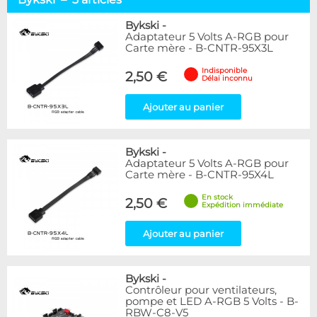
Alphacool
9
BARROW
4
Bykski
-
Adaptateur 5 Volts A-RGB pour
Bykski
3
Carte mère - B-CNTR-95X3L
EK Water Blocks
15
Lamptron
4
Indisponible
2,50 €
Délai inconnu
Phobya
3
Ajouter au panier
Disponibilité / Promotions
Articles en stock
Articles en promotions
Bykski
-
Adaptateur 5 Volts A-RGB pour
Carte mère - B-CNTR-95X4L
Appliquer
En stock
2,50 €
Expédition immédiate
Ajouter au panier
Bykski
-
Contrôleur pour ventilateurs,
pompe et LED A-RGB 5 Volts - B-
RBW-C8-V5