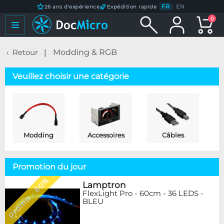
FR
/
EN
26 ans d'expérience
Expédition rapide
0
Retour
Modding & RGB
Veuillez choisir une catégorie
Modding
Accessoires
Câbles
Promotion du jour
Promo - 60%
Lamptron
FlexLight Pro - 60cm - 36 LEDS -
BLEU