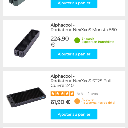
Ajouter au panier
Alphacool
-
Radiateur NexXxoS Monsta 560
224,90
En stock
Expédition immédiate
€
Ajouter au panier
Alphacool
-
Radiateur NexXxoS ST25 Full
Cuivre 240
5
/
5
-
1
avis
Rupture
61,90 €
1 à 2 semaines de délai
Ajouter au panier