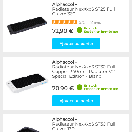
Alphacool
-
Radiateur NexXxoS ST25 Full
Cuivre 360
5
/
5
-
2
avis
En stock
72,90 €
Expédition immédiate
Ajouter au panier
Alphacool
-
Radiateur NexXxoS ST30 Full
Copper 240mm Radiator V.2
Special Edition - Blanc
En stock
70,90 €
Expédition immédiate
Ajouter au panier
Alphacool
-
Radiateur NexXxoS ST30 Full
Cuivre 120