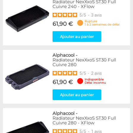
Radiateur NexXxoS ST30 Full
Cuivre 240 - XFlow
5
/
5
-
3
avis
Rupture
61,90 €
1 à 2 semaines de délai
Ajouter au panier
Alphacool
-
Radiateur NexXxoS ST30 Full
Cuivre 280
5
/
5
-
2
avis
Indisponible
61,90 €
Délai inconnu
Ajouter au panier
Alphacool
-
Radiateur NexXxoS ST30 Full
Cuivre 280 - XFlow
5
/
5
-
1
avis