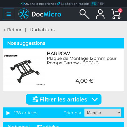
FR
/
EN
26 ans d'expérience
Expédition rapide
0
Retour
Radiateurs
Nos suggestions
BARROW
Plaque de Montage 120mm pour
Pompe Barrow - TCBJ-G
4,00 €
Filtrer les articles
Filtrer
les
articles
178 articles
Trier par
Catégorie
Alphacool – 87 articles