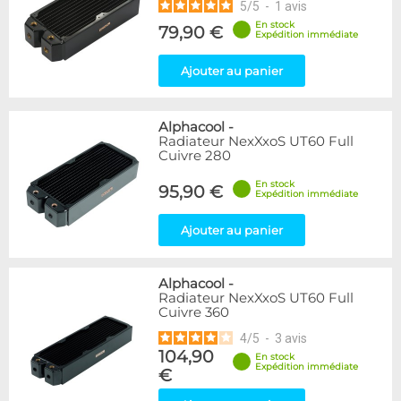
5
/
5
-
1
avis
En stock
79,90 €
Expédition immédiate
Ajouter au panier
Alphacool
-
Radiateur NexXxoS UT60 Full
Cuivre 280
En stock
95,90 €
Expédition immédiate
Ajouter au panier
Alphacool
-
Radiateur NexXxoS UT60 Full
Cuivre 360
4
/
5
-
3
avis
104,90
En stock
Expédition immédiate
€