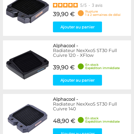
5
/
5
-
3
avis
Rupture
39,90 €
1 à 2 semaines de délai
Ajouter au panier
Alphacool
-
Radiateur NexXxoS ST30 Full
Cuivre 120 - XFlow
En stock
39,90 €
Expédition immédiate
Ajouter au panier
Alphacool
-
Radiateur NexXxoS ST30 Full
Cuivre 140
En stock
48,90 €
Expédition immédiate
Ajouter au panier