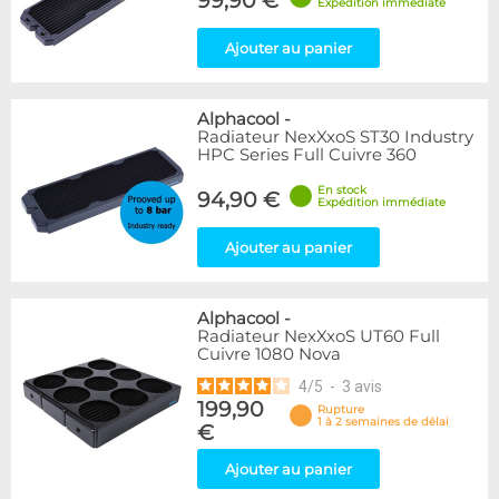
99,90 €
Expédition immédiate
Ajouter au panier
Alphacool
-
Radiateur NexXxoS ST30 Industry
HPC Series Full Cuivre 360
En stock
94,90 €
Expédition immédiate
Ajouter au panier
Alphacool
-
Radiateur NexXxoS UT60 Full
Cuivre 1080 Nova
4
/
5
-
3
avis
199,90
Rupture
1 à 2 semaines de délai
€
Ajouter au panier