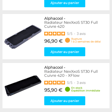
Ajouter au panier
Alphacool
-
Radiateur NexXxoS ST30 Full
Cuivre 420
5
/
5
-
3
avis
Rupture
96,90 €
1 à 2 semaines de délai
Ajouter au panier
Alphacool
-
Radiateur NexXxoS ST30 Full
Cuivre 420 - XFlow
5
/
5
-
3
avis
En stock
95,90 €
Expédition immédiate
Ajouter au panier