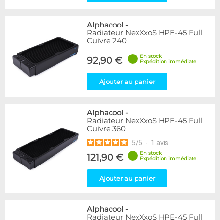
Alphacool
-
Radiateur NexXxoS HPE-45 Full
Cuivre 240
En stock
92,90 €
Expédition immédiate
Ajouter au panier
Alphacool
-
Radiateur NexXxoS HPE-45 Full
Cuivre 360
5
/
5
-
1
avis
En stock
121,90 €
Expédition immédiate
Ajouter au panier
Alphacool
-
Radiateur NexXxoS HPE-45 Full