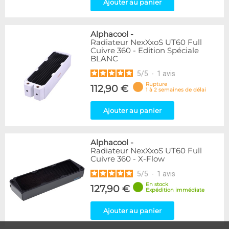
Ajouter au panier
Alphacool
-
Radiateur NexXxoS UT60 Full
Cuivre 360 - Edition Spéciale
BLANC
5
/
5
-
1
avis
Rupture
112,90 €
1 à 2 semaines de délai
Ajouter au panier
Alphacool
-
Radiateur NexXxoS UT60 Full
Cuivre 360 - X-Flow
5
/
5
-
1
avis
En stock
127,90 €
Expédition immédiate
Ajouter au panier