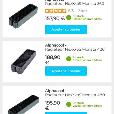
Radiateur NexXxoS Monsta 360
5
/
5
-
2
avis
En stock
157,90 €
Expédition immédiate
Ajouter au panier
Alphacool
-
Radiateur NexXxoS Monsta 420
188,90
En stock
Expédition immédiate
€
Ajouter au panier
Alphacool
-
Radiateur NexXxoS Monsta 480
195,90
En stock
Expédition immédiate
€