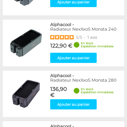
Ajouter au panier
Alphacool
-
Radiateur NexXxoS Monsta 240
5
/
5
-
1
avis
En stock
122,90 €
Expédition immédiate
Ajouter au panier
Alphacool
-
Radiateur NexXxoS Monsta 280
136,90
En stock
Expédition immédiate
€
Ajouter au panier
Alphacool
-