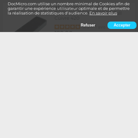
DocMicro.com utilise un nombre minimal de Cookies afin de
Alphacool
-
garantir une expérience utilisateur optimale et de permettre
Radiateur NexXxoS UT60 Full
la réalisation de statistiques d'audience.
En savoir plus
Cuivre 420
Refuser
Accepter
5
/
5
-
1
avis
129,90
Rupture
1 à 2 semaines de délai
€
Ajouter au panier
Alphacool
-
Radiateur NexXxoS UT60 Full
Cuivre 420 - Edition Spéciale
BLANC
134,90
Rupture
1 à 2 semaines de délai
€
Ajouter au panier
Alphacool
-
Radiateur NexXxoS UT60 Full