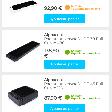
Rupture
92,90 €
1 à 2 semaines de délai
Ajouter au panier
Alphacool
-
Radiateur NexXxoS HPE-30 Full
Cuivre 480
138,90
En stock
Expédition immédiate
€
Ajouter au panier
Alphacool
-
Radiateur NexXxoS HPE-45 Full
Cuivre 120
En stock
87,90 €
Expédition immédiate
Ajouter au panier