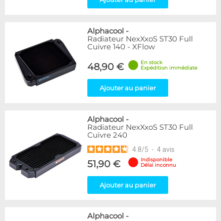
Alphacool
-
Radiateur NexXxoS ST30 Full
Cuivre 140 - XFlow
En stock
48,90 €
Expédition immédiate
Ajouter au panier
Alphacool
-
Radiateur NexXxoS ST30 Full
Cuivre 240
4.8
/
5
-
4
avis
Indisponible
51,90 €
Délai inconnu
Ajouter au panier
Alphacool
-