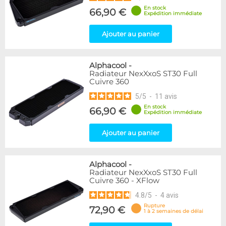
En stock
66,90 €
Expédition immédiate
Ajouter au panier
Alphacool
-
Radiateur NexXxoS ST30 Full
Cuivre 360
5
/
5
-
11
avis
En stock
66,90 €
Expédition immédiate
Ajouter au panier
Alphacool
-
Radiateur NexXxoS ST30 Full
Cuivre 360 - XFlow
4.8
/
5
-
4
avis
Rupture
72,90 €
1 à 2 semaines de délai