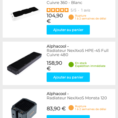
Cuivre 360 - Blanc
5
/
5
-
1
avis
104,90
Rupture
1 à 2 semaines de délai
€
Ajouter au panier
Alphacool
-
Radiateur NexXxoS HPE-45 Full
Cuivre 480
158,90
En stock
Expédition immédiate
€
Ajouter au panier
Alphacool
-
Radiateur NexXxoS Monsta 120
Rupture
83,90 €
1 à 2 semaines de délai