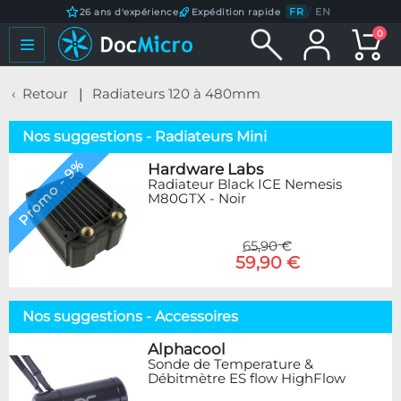
FR
/
EN
26 ans d'expérience
Expédition rapide
0
Retour
Radiateurs 120 à 480mm
Nos suggestions - Radiateurs Mini
Promo - 9%
Hardware Labs
Radiateur Black ICE Nemesis
M80GTX - Noir
65,90 €
59,90 €
Nos suggestions - Accessoires
Alphacool
Sonde de Temperature &
Débitmètre ES flow HighFlow