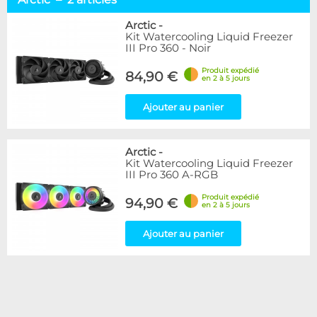
Alphacool
9
Arctic
2
Arctic
-
Kit Watercooling Liquid Freezer
EK Water Blocks
5
III Pro 360 - Noir
Disponibilité / Promotions
Produit expédié
84,90 €
en 2 à 5 jours
Articles en stock
Articles en promotions
Ajouter au panier
Appliquer
Arctic
-
Kit Watercooling Liquid Freezer
III Pro 360 A-RGB
Produit expédié
94,90 €
en 2 à 5 jours
Ajouter au panier