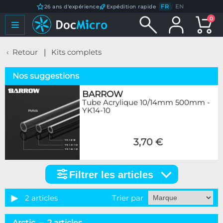
FR
/
EN
26 ans d'expérience
Expédition rapide
0
Retour
Kits complets
Nos suggestions
BARROW
Tube Acrylique 10/14mm 500mm -
YK14-10
3,70 €
Filtrer les articles
Filtrer
les
articles
2 articles
Trier par
Marque
Arctic – 2 articles