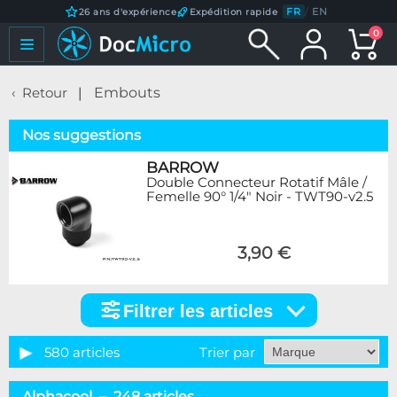
FR
/
EN
26 ans d'expérience
Expédition rapide
0
Retour
Embouts
Nos suggestions
BARROW
Double Connecteur Rotatif Mâle /
Femelle 90° 1/4" Noir - TWT90-v2.5
3,90 €
Filtrer les articles
Filtrer
les
articles
580 articles
Trier par
Catégorie
Alphacool – 248 articles