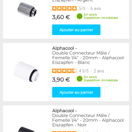
Eiszapfen - Argent
5
/
5
-
6
avis
En stock
3,60 €
Expédition immédiate
Ajouter au panier
Alphacool
-
Double Connecteur Mâle /
Femelle 1/4" - 20mm - Alphacool
Eiszapfen - Blanc
4.5
/
5
-
2
avis
En stock
3,90 €
Expédition immédiate
Ajouter au panier
Alphacool
-
Double Connecteur Mâle /
Femelle 1/4" - 20mm - Alphacool
Eiszapfen - Noir