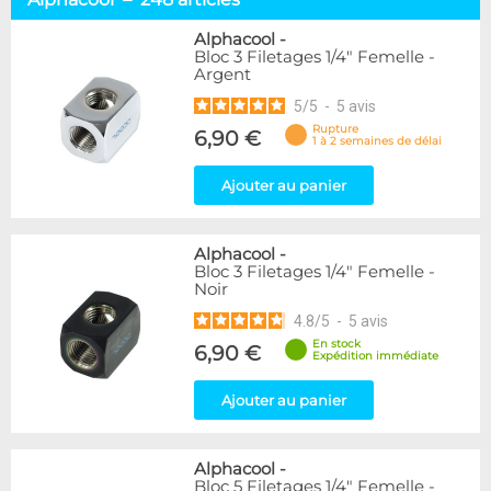
Embouts tuyaux souples
114
Embouts tubes rigides
110
Alphacool
-
Bloc 3 Filetages 1/4" Femelle -
Embouts Cannelés
18
Argent
Adaptateurs
338
5
/
5
-
5
avis
Marque
Rupture
6,90 €
1 à 2 semaines de délai
Alphacool
248
DocMicro
52
Ajouter au panier
BARROW
55
Bykski
3
Alphacool
-
Cooling.fr
10
Bloc 3 Filetages 1/4" Femelle -
EK Water Blocks
142
Noir
KooLance
18
4.8
/
5
-
5
avis
Monsoon
9
En stock
6,90 €
Nanoxia
2
Expédition immédiate
PrimoChill
1
Thermal Grizzly
Ajouter au panier
9
XSPC
31
Alphacool
-
Couleur
Bloc 5 Filetages 1/4" Femelle -