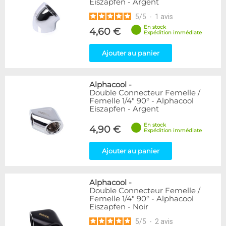
Eiszapfen - Argent
5
/
5
-
1
avis
En stock
4,60 €
Expédition immédiate
Ajouter au panier
Alphacool
-
Double Connecteur Femelle /
Femelle 1/4" 90° - Alphacool
Eiszapfen - Argent
En stock
4,90 €
Expédition immédiate
Ajouter au panier
Alphacool
-
Double Connecteur Femelle /
Femelle 1/4" 90° - Alphacool
Eiszapfen - Noir
5
/
5
-
2
avis