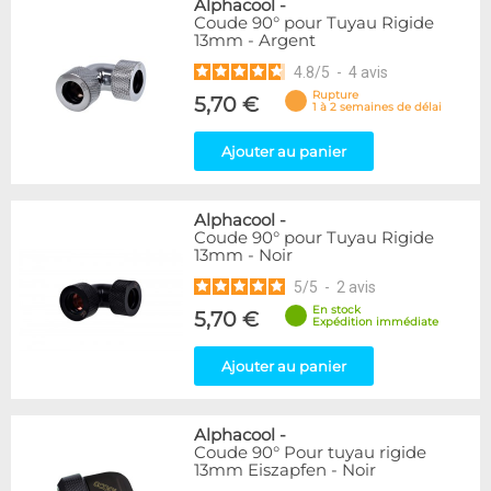
Alphacool
-
Coude 90° pour Tuyau Rigide
13mm - Argent
4.8
/
5
-
4
avis
Rupture
5,70 €
1 à 2 semaines de délai
Ajouter au panier
Alphacool
-
Coude 90° pour Tuyau Rigide
13mm - Noir
5
/
5
-
2
avis
En stock
5,70 €
Expédition immédiate
Ajouter au panier
Alphacool
-
Coude 90° Pour tuyau rigide
13mm Eiszapfen - Noir