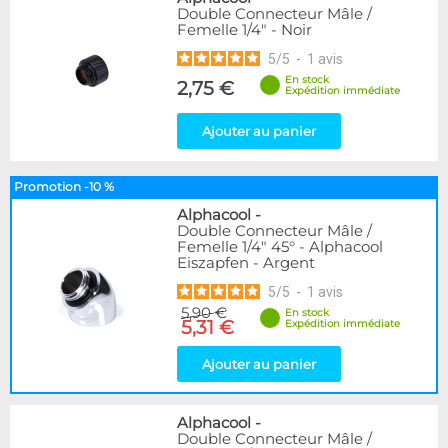
Double Connecteur Mâle /
Femelle 1/4" - Noir
5
/
5
-
1
avis
En stock
2,75 €
Expédition immédiate
Ajouter au panier
Promotion -10 %
Alphacool
-
Double Connecteur Mâle /
Femelle 1/4" 45° - Alphacool
Eiszapfen - Argent
5
/
5
-
1
avis
5,90 €
En stock
5,31 €
Expédition immédiate
Ajouter au panier
Alphacool
-
Double Connecteur Mâle /