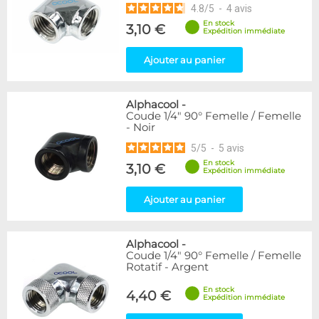
4.8
/
5
-
4
avis
En stock
3,10 €
Expédition immédiate
Ajouter au panier
Alphacool
-
Coude 1/4" 90° Femelle / Femelle
- Noir
5
/
5
-
5
avis
En stock
3,10 €
Expédition immédiate
Ajouter au panier
Alphacool
-
Coude 1/4" 90° Femelle / Femelle
Rotatif - Argent
En stock
4,40 €
Expédition immédiate