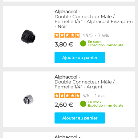
Alphacool
-
Double Connecteur Mâle /
Femelle 1/4" - Alphacool Eiszapfen
- Noir
4.9
/
5
-
7
avis
En stock
3,80 €
Expédition immédiate
Ajouter au panier
Alphacool
-
Double Connecteur Mâle /
Femelle 1/4" - Argent
5
/
5
-
1
avis
En stock
2,60 €
Expédition immédiate
Ajouter au panier
Alphacool
-