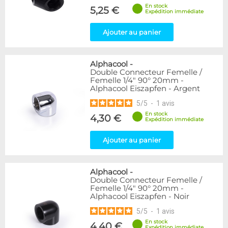
En stock
5,25 €
Expédition immédiate
Ajouter au panier
Alphacool
-
Double Connecteur Femelle /
Femelle 1/4" 90° 20mm -
Alphacool Eiszapfen - Argent
5
/
5
-
1
avis
En stock
4,30 €
Expédition immédiate
Ajouter au panier
Alphacool
-
Double Connecteur Femelle /
Femelle 1/4" 90° 20mm -
Alphacool Eiszapfen - Noir
5
/
5
-
1
avis
En stock
4,40 €
Expédition immédiate