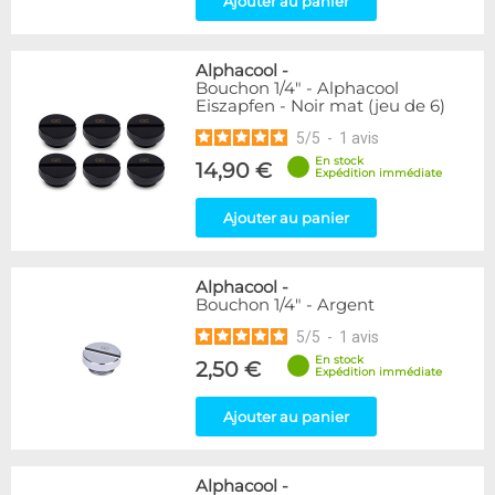
Ajouter au panier
Raccord autobloquant
1
Raccord en T
5
Alphacool
-
Genre
Bouchon 1/4" - Alphacool
Eiszapfen - Noir mat (jeu de 6)
Mâle
61
5
/
5
-
1
avis
Disponibilité / Promotions
En stock
14,90 €
Expédition immédiate
Articles en stock
Articles en promotions
Ajouter au panier
Appliquer
Alphacool
-
Bouchon 1/4" - Argent
5
/
5
-
1
avis
En stock
2,50 €
Expédition immédiate
Ajouter au panier
Alphacool
-