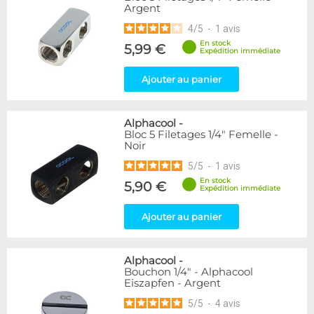
Argent
216
Argent
Blanc
36
4
/
5
-
1
avis
Noir/Nickel
28
En stock
5,99 €
Plexi
2
Expédition immédiate
Ajouter au panier
Couleur
Bleu
2
Or
1
Alphacool
-
Rouge
2
Bloc 5 Filetages 1/4" Femelle -
Noir
Vert
5
Violet
4
5
/
5
-
1
avis
En stock
5,90 €
Expédition immédiate
Couleur
Noir
236
Ajouter au panier
Forme
Adaptateur
4
Alphacool
-
Bouchon 1/4" - Alphacool
Coudé 60°
1
Eiszapfen - Argent
Raccord en Y
5
5
/
5
-
4
avis