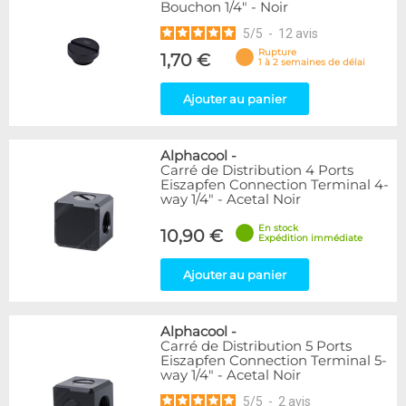
Bouchon 1/4" - Noir
5
/
5
-
12
avis
Rupture
1,70 €
1 à 2 semaines de délai
Ajouter au panier
Alphacool
-
Carré de Distribution 4 Ports
Eiszapfen Connection Terminal 4-
way 1/4" - Acetal Noir
En stock
10,90 €
Expédition immédiate
Ajouter au panier
Alphacool
-
Carré de Distribution 5 Ports
Eiszapfen Connection Terminal 5-
way 1/4" - Acetal Noir
5
/
5
-
2
avis