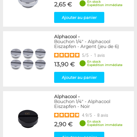
En stock
Forme
2,65 €
Expédition immédiate
Coudé 30°
2
Coudé 45°
39
Ajouter au panier
Genre
Alphacool
-
Femelle
24
Bouchon 1/4" - Alphacool
Femelle / Femelle
53
Eiszapfen - Argent (jeu de 6)
Mâle / Femelle
120
5
/
5
-
1
avis
Mâle / Mâle
44
En stock
13,90 €
Expédition immédiate
Filetage
Ajouter au panier
1/4"
153
1/8"
1
Alphacool
-
Forme
Bouchon 1/4" - Alphacool
Eiszapfen - Noir
Bouchon
12
Carré
4
4.9
/
5
-
8
avis
Coudé 90°
94
En stock
2,90 €
Expédition immédiate
Droit
280
Passe cloison
8