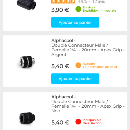
4.9
/
5
-
12
avis
En stock
3,90 €
Expédition immédiate
Ajouter au panier
Alphacool
-
Double Connecteur Mâle /
Femelle 1/4" - 20mm - Apex Grip -
Argent
Rupture
5,40 €
1 à 2 semaines de délai
Ajouter au panier
Alphacool
-
Double Connecteur Mâle /
Femelle 1/4" - 20mm - Apex Grip -
Noir
Indisponible
5,40 €
Délai inconnu