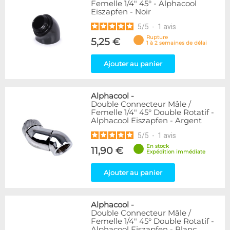
Femelle 1/4" 45° - Alphacool
Eiszapfen - Noir
5
/
5
-
1
avis
Rupture
5,25 €
1 à 2 semaines de délai
Ajouter au panier
Alphacool
-
Double Connecteur Mâle /
Femelle 1/4" 45° Double Rotatif -
Alphacool Eiszapfen - Argent
5
/
5
-
1
avis
En stock
11,90 €
Expédition immédiate
Ajouter au panier
Alphacool
-
Double Connecteur Mâle /
Femelle 1/4" 45° Double Rotatif -
Alphacool Eiszapfen - Blanc