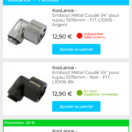
Coiffe 10/13
2
Coiffe 10/16
4
KooLance
-
Embout Métal Coudé 1/4" pour
Coiffe 13/16
1
tuyau 10/16mm - FIT-L10X16 -
Argent
Marque
Indisponible
12,90 €
Alphacool
46
Délai inconnu
DocMicro
20
BARROW
Ajouter au panier
5
Bykski
1
EK Water Blocks
28
KooLance
-
KooLance
7
Embout Métal Coudé 1/4" pour
PrimoChill
1
tuyau 10/16mm - Noir - FIT-
Thermal Grizzly
L10X16-BK
1
XSPC
5
En stock
12,90 €
Expédition immédiate
Couleur
Ajouter au panier
Argent
4
Noir
3
Promotion -20 %
Forme
KooLance
-