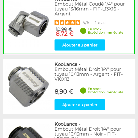
Coudé 90°
3
Embout Métal Coudé 1/4" pour
tuyau 13/16mm - FIT-L13X16 -
Droit
4
Argent
5
/
5
-
1
avis
Filetage
10,90 €
En stock
1/4"
7
8,72 €
Expédition immédiate
Genre
Ajouter au panier
Mâle
1
KooLance
-
Disponibilité / Promotions
Embout Métal Droit 1/4" pour
Articles en stock
tuyau 10/13mm - Argent - FIT-
V10X13
Articles en promotions
En stock
8,90 €
Expédition immédiate
Appliquer
Ajouter au panier
KooLance
-
Embout Métal Droit 1/4" pour
tuyau 10/13mm - Noir - FIT-