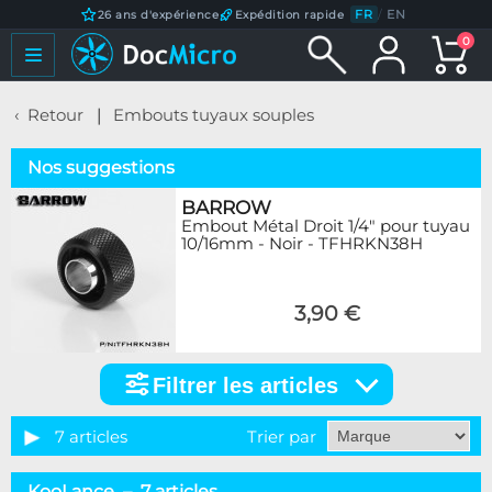
FR
/
EN
26 ans d'expérience
Expédition rapide
0
Retour
Embouts tuyaux souples
Nos suggestions
BARROW
Embout Métal Droit 1/4" pour tuyau
10/16mm - Noir - TFHRKN38H
3,90 €
Filtrer les articles
Filtrer
les
articles
7 articles
Trier par
Catégorie
KooLance – 7 articles