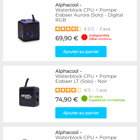
Alphacool
-
Waterblock CPU + Pompe
Eisbaer Aurora (Solo) - Digital
RGB
4.3
/
5
-
3
avis
Indisponible
69,90 €
Délai inconnu
Ajouter au panier
Alphacool
-
Waterblock CPU + Pompe
Eisbaer LT (Solo) - Noir
4
/
5
-
1
avis
En stock
74,90 €
Expédition immédiate
Ajouter au panier
Alphacool
-
Waterblock CPU + Pompe