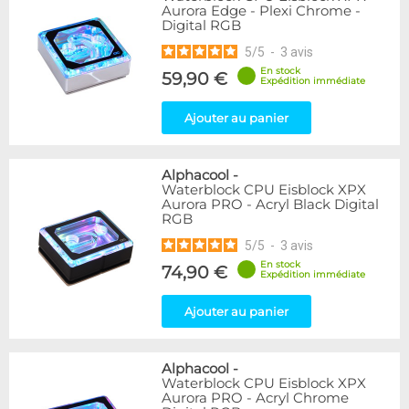
Aurora Edge - Plexi Chrome -
Digital RGB
5
/
5
-
3
avis
En stock
59,90 €
Expédition immédiate
Ajouter au panier
Alphacool
-
Waterblock CPU Eisblock XPX
Aurora PRO - Acryl Black Digital
RGB
5
/
5
-
3
avis
En stock
74,90 €
Expédition immédiate
Ajouter au panier
Alphacool
-
Waterblock CPU Eisblock XPX
Aurora PRO - Acryl Chrome