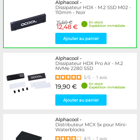
Disponibilité / Promotions
Alphacool
-
Dissipateur HDX - M.2 SSD M02 -
Articles en stock
110mm - Noir
Articles en promotions
15,60 €
En stock
12,48 €
Expédition immédiate
Appliquer
Ajouter au panier
Alphacool
-
Dissipateur HDX Pro Air - M.2
NVMe 2280 SSD
5
/
5
-
1
avis
En stock
19,90 €
Expédition immédiate
Ajouter au panier
Alphacool
-
Distributeur MCX 5x pour Mini-
Waterblocks
4
/
5
-
1
avis