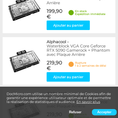
Arrière
199,90
En stock
Expédition immédiate
€
Ajouter au panier
Alphacool
-
Waterblock VGA Core Geforce
RTX 5090 Gamerock + Phantom
avec Plaque Arrière
219,90
Rupture
1 à 2 semaines de délai
€
Ajouter au panier
Alphacool
-
DocMicro.com utilise un nombre minimal de Cookies afin de
Waterblock VGA Core Geforce
garantir une expérience utilisateur optimale et de permettre
RTX 5090 Gaming + Windforce
la réalisation de statistiques d'audience.
En savoir plus
avec Plaque Arrière
Refuser
Accepter
219,90
En stock
Expédition immédiate