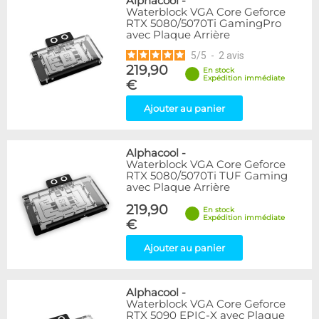
Alphacool
-
Waterblock VGA Core Geforce
RTX 5080/5070Ti GamingPro
avec Plaque Arrière
5
/
5
-
2
avis
219,90
En stock
Expédition immédiate
€
Ajouter au panier
Alphacool
-
Waterblock VGA Core Geforce
RTX 5080/5070Ti TUF Gaming
avec Plaque Arrière
219,90
En stock
Expédition immédiate
€
Ajouter au panier
Alphacool
-
Waterblock VGA Core Geforce
RTX 5090 EPIC-X avec Plaque