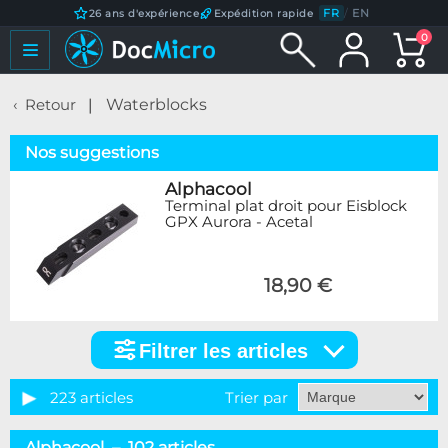
FR
/
EN
26 ans d'expérience
Expédition rapide
0
Retour
Waterblocks
Nos suggestions
Alphacool
Terminal plat droit pour Eisblock
GPX Aurora - Acetal
18,90 €
Filtrer les articles
Filtrer
les
articles
223 articles
Trier par
Catégorie
Alphacool – 102 articles