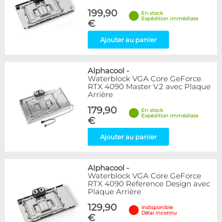
199,90
En stock
Expédition immédiate
€
Ajouter au panier
Alphacool
-
Waterblock VGA Core GeForce
RTX 4090 Master V.2 avec Plaque
Arrière
179,90
En stock
Expédition immédiate
€
Ajouter au panier
Alphacool
-
Waterblock VGA Core GeForce
RTX 4090 Reference Design avec
Plaque Arrière
129,90
Indisponible
Délai inconnu
€