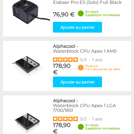
Eisbaer Pro ES (Solo) Full Black
En stock
76,90 €
Expédition immédiate
Ajouter au panier
Alphacool
-
Waterblock CPU Apex 1 AM5
5
/
5
-
1
avis
178,90
Rupture
1 à 2 semaines de délai
€
Ajouter au panier
Alphacool
-
Waterblock CPU Apex 1 LGA
1700/1851
5
/
5
-
1
avis
178,90
En stock
Expédition immédiate
€