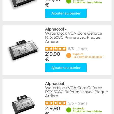
Expédition immédiate
€
Ajouter au panier
Alphacool
-
Waterblock VGA Core Geforce
RTX 5080 Prime avec Plaque
Arrière
5
/
5
-
1
avis
219,90
Rupture
1 à 2 semaines de délai
€
Ajouter au panier
Alphacool
-
Waterblock VGA Core Geforce
RTX 5080 Reference avec Plaque
Arrière
5
/
5
-
3
avis
219,90
En stock
Expédition immédiate
€