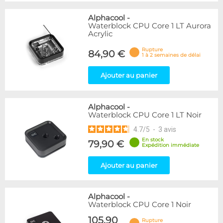
Alphacool
-
Waterblock CPU Core 1 LT Aurora
Acrylic
Rupture
84,90 €
1 à 2 semaines de délai
Ajouter au panier
Alphacool
-
Waterblock CPU Core 1 LT Noir
4.7
/
5
-
3
avis
En stock
79,90 €
Expédition immédiate
Ajouter au panier
Alphacool
-
Waterblock CPU Core 1 Noir
105,90
Rupture