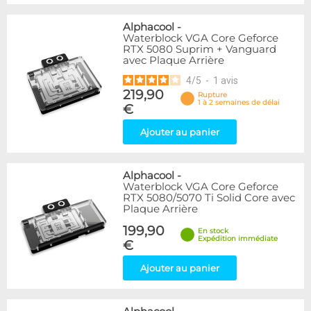
Alphacool
-
Waterblock VGA Core Geforce
RTX 5080 Suprim + Vanguard
avec Plaque Arrière
4
/
5
-
1
avis
219,90
Rupture
1 à 2 semaines de délai
€
Ajouter au panier
Alphacool
-
Waterblock VGA Core Geforce
RTX 5080/5070 Ti Solid Core avec
Plaque Arrière
199,90
En stock
Expédition immédiate
€
Ajouter au panier