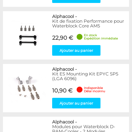
Alphacool
-
Kit de fixation Performance pour
Waterblock Core AM5
En stock
22,90 €
Expédition immédiate
Ajouter au panier
Alphacool
-
Kit ES Mounting Kit EPYC SP5
(LGA 6096)
Indisponible
10,90 €
Délai inconnu
Ajouter au panier
Alphacool
-
Modules pour Waterblock D-
RAM-Cooler - 2 Modules