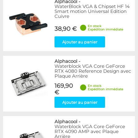
Alphacool
-
WaterBlock VGA & Chipset HF 14
Smart motion Universal Edition
Cuivre
En stock
38,90 €
Expédition immédiate
Ajouter au panier
Alphacool
-
Waterblock VGA Core GeForce
RTX 4080 Reference Design avec
Plaque Arrière
169,90
En stock
Expédition immédiate
€
Ajouter au panier
Alphacool
-
Waterblock VGA Core GeForce
RTX 4090 AMP avec Plaque
Arrière