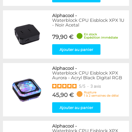
Alphacool
-
Waterblock CPU Eisblock XPX 1U
- Noir Acetal
En stock
79,90 €
Expédition immédiate
Ajouter au panier
Alphacool
-
Waterblock CPU Eisblock XPX
Aurora - Acryl Black Digital RGB
5
/
5
-
3
avis
Rupture
45,90 €
1 à 2 semaines de délai
Ajouter au panier
Alphacool
-
Waterblock CPU Eisblock XPX