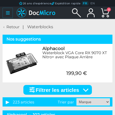
FR
/
EN
26 ans d'expérience
Expédition rapide
0
Retour
Waterblocks
Nos suggestions
Alphacool
Waterblock VGA Core RX 9070 XT
Nitro+ avec Plaque Arrière
199,90 €
Filtrer les articles
Filtrer
les
articles
223 articles
Trier par
Catégorie
Alphacool – 102 articles