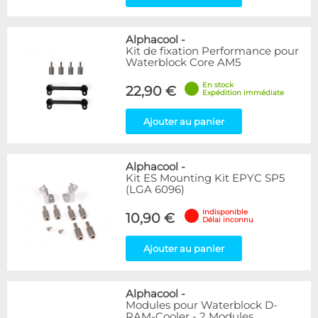
Alphacool
-
Kit de fixation Performance pour
Waterblock Core AM5
En stock
22,90 €
Expédition immédiate
Ajouter au panier
Alphacool
-
Kit ES Mounting Kit EPYC SP5
(LGA 6096)
Indisponible
10,90 €
Délai inconnu
Ajouter au panier
Alphacool
-
Modules pour Waterblock D-
RAM-Cooler - 2 Modules