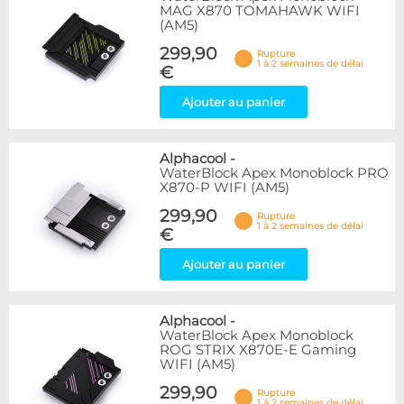
MAG X870 TOMAHAWK WIFI
(AM5)
299,90
Rupture
1 à 2 semaines de délai
€
Ajouter au panier
Alphacool
-
WaterBlock Apex Monoblock PRO
X870-P WIFI (AM5)
299,90
Rupture
1 à 2 semaines de délai
€
Ajouter au panier
Alphacool
-
WaterBlock Apex Monoblock
ROG STRIX X870E-E Gaming
WIFI (AM5)
299,90
Rupture
1 à 2 semaines de délai