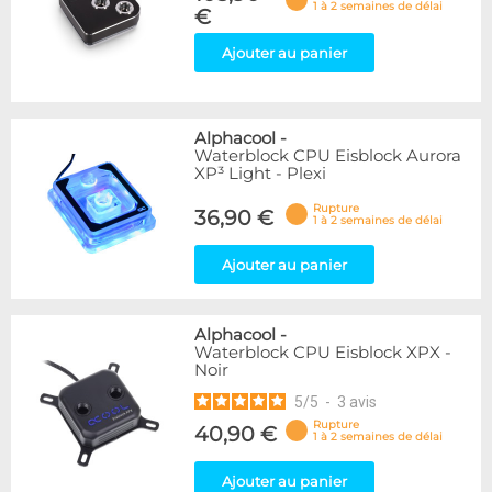
1 à 2 semaines de délai
€
Ajouter au panier
Alphacool
-
Waterblock CPU Eisblock Aurora
XP³ Light - Plexi
Rupture
36,90 €
1 à 2 semaines de délai
Ajouter au panier
Alphacool
-
Waterblock CPU Eisblock XPX -
Noir
5
/
5
-
3
avis
Rupture
40,90 €
1 à 2 semaines de délai
Ajouter au panier