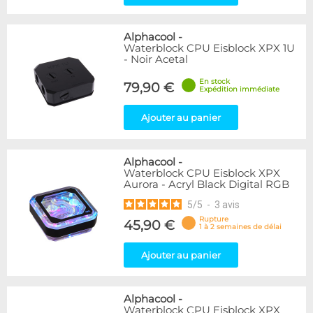
Alphacool
-
Waterblock CPU Eisblock XPX 1U
- Noir Acetal
En stock
79,90 €
Expédition immédiate
Ajouter au panier
Alphacool
-
Waterblock CPU Eisblock XPX
Aurora - Acryl Black Digital RGB
5
/
5
-
3
avis
Rupture
45,90 €
1 à 2 semaines de délai
Ajouter au panier
Alphacool
-
Waterblock CPU Eisblock XPX