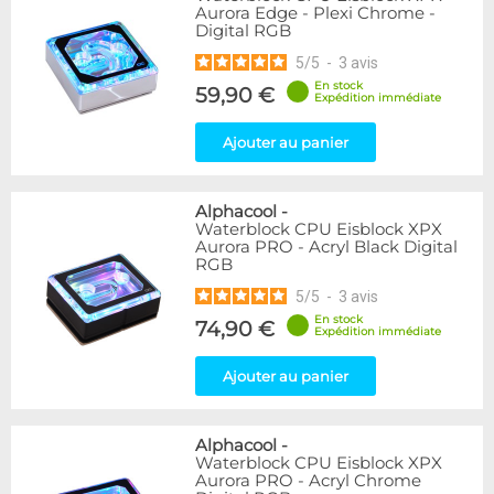
Aurora Edge - Plexi Chrome -
Digital RGB
5
/
5
-
3
avis
En stock
59,90 €
Expédition immédiate
Ajouter au panier
Alphacool
-
Waterblock CPU Eisblock XPX
Aurora PRO - Acryl Black Digital
RGB
5
/
5
-
3
avis
En stock
74,90 €
Expédition immédiate
Ajouter au panier
Alphacool
-
Waterblock CPU Eisblock XPX
Aurora PRO - Acryl Chrome