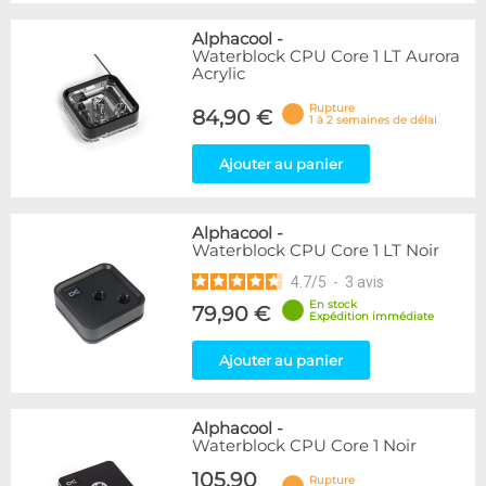
Alphacool
-
Waterblock CPU Core 1 LT Aurora
Acrylic
Rupture
84,90 €
1 à 2 semaines de délai
Ajouter au panier
Alphacool
-
Waterblock CPU Core 1 LT Noir
4.7
/
5
-
3
avis
En stock
79,90 €
Expédition immédiate
Ajouter au panier
Alphacool
-
Waterblock CPU Core 1 Noir
105,90
Rupture