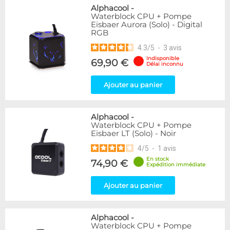
Alphacool
-
Waterblock CPU + Pompe
Eisbaer Aurora (Solo) - Digital
RGB
4.3
/
5
-
3
avis
Indisponible
69,90 €
Délai inconnu
Ajouter au panier
Alphacool
-
Waterblock CPU + Pompe
Eisbaer LT (Solo) - Noir
4
/
5
-
1
avis
En stock
74,90 €
Expédition immédiate
Ajouter au panier
Alphacool
-
Waterblock CPU + Pompe