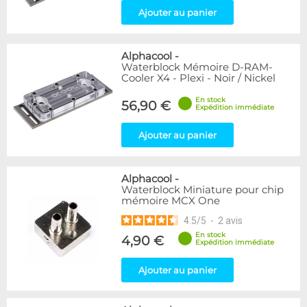
Ajouter au panier
Alphacool
-
Waterblock Mémoire D-RAM-
Cooler X4 - Plexi - Noir / Nickel
En stock
56,90 €
Expédition immédiate
Ajouter au panier
Alphacool
-
Waterblock Miniature pour chip
mémoire MCX One
4.5
/
5
-
2
avis
En stock
4,90 €
Expédition immédiate
Ajouter au panier