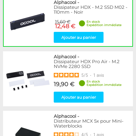
Disponibilité / Promotions
Alphacool
-
Dissipateur HDX - M.2 SSD M02 -
Articles en stock
110mm - Noir
Articles en promotions
15,60 €
En stock
12,48 €
Expédition immédiate
Appliquer
Ajouter au panier
Alphacool
-
Dissipateur HDX Pro Air - M.2
NVMe 2280 SSD
5
/
5
-
1
avis
En stock
19,90 €
Expédition immédiate
Ajouter au panier
Alphacool
-
Distributeur MCX 5x pour Mini-
Waterblocks
4
/
5
-
1
avis