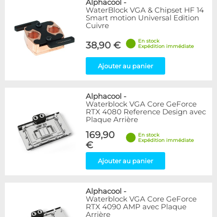
Alphacool
-
WaterBlock VGA & Chipset HF 14
Smart motion Universal Edition
Cuivre
En stock
38,90 €
Expédition immédiate
Ajouter au panier
Alphacool
-
Waterblock VGA Core GeForce
RTX 4080 Reference Design avec
Plaque Arrière
169,90
En stock
Expédition immédiate
€
Ajouter au panier
Alphacool
-
Waterblock VGA Core GeForce
RTX 4090 AMP avec Plaque
Arrière