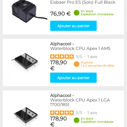
Eisbaer Pro ES (Solo) Full Black
En stock
76,90 €
Expédition immédiate
Ajouter au panier
Alphacool
-
Waterblock CPU Apex 1 AM5
5
/
5
-
1
avis
178,90
Rupture
1 à 2 semaines de délai
€
Ajouter au panier
Alphacool
-
Waterblock CPU Apex 1 LGA
1700/1851
5
/
5
-
1
avis
178,90
En stock
Expédition immédiate
€