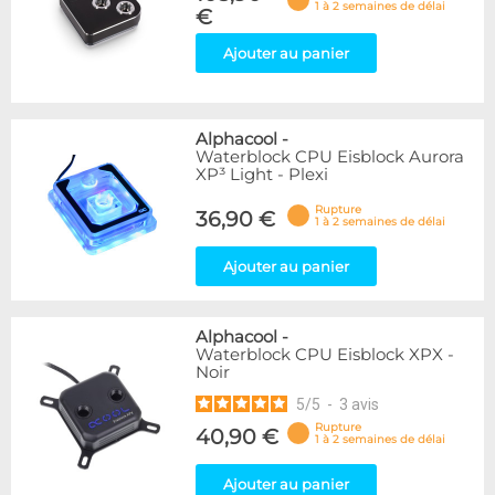
1 à 2 semaines de délai
€
Ajouter au panier
Alphacool
-
Waterblock CPU Eisblock Aurora
XP³ Light - Plexi
Rupture
36,90 €
1 à 2 semaines de délai
Ajouter au panier
Alphacool
-
Waterblock CPU Eisblock XPX -
Noir
5
/
5
-
3
avis
Rupture
40,90 €
1 à 2 semaines de délai
Ajouter au panier