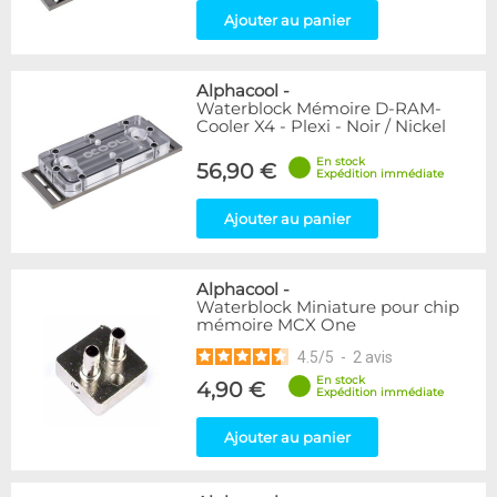
Ajouter au panier
Alphacool
-
Waterblock Mémoire D-RAM-
Cooler X4 - Plexi - Noir / Nickel
En stock
56,90 €
Expédition immédiate
Ajouter au panier
Alphacool
-
Waterblock Miniature pour chip
mémoire MCX One
4.5
/
5
-
2
avis
En stock
4,90 €
Expédition immédiate
Ajouter au panier