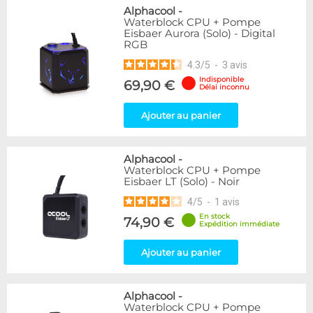
Alphacool
-
Waterblock CPU + Pompe
Eisbaer Aurora (Solo) - Digital
RGB
4.3
/
5
-
3
avis
Indisponible
69,90 €
Délai inconnu
Ajouter au panier
Alphacool
-
Waterblock CPU + Pompe
Eisbaer LT (Solo) - Noir
4
/
5
-
1
avis
En stock
74,90 €
Expédition immédiate
Ajouter au panier
Alphacool
-
Waterblock CPU + Pompe