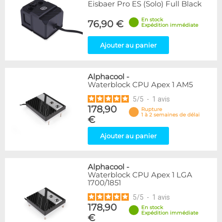
Eisbaer Pro ES (Solo) Full Black
En stock
76,90 €
Expédition immédiate
Ajouter au panier
Alphacool
-
Waterblock CPU Apex 1 AM5
5
/
5
-
1
avis
178,90
Rupture
1 à 2 semaines de délai
€
Ajouter au panier
Alphacool
-
Waterblock CPU Apex 1 LGA
1700/1851
5
/
5
-
1
avis
178,90
En stock
Expédition immédiate
€