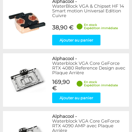
Alphacool
-
WaterBlock VGA & Chipset HF 14
Smart motion Universal Edition
Cuivre
En stock
38,90 €
Expédition immédiate
Ajouter au panier
Alphacool
-
Waterblock VGA Core GeForce
RTX 4080 Reference Design avec
Plaque Arrière
169,90
En stock
Expédition immédiate
€
Ajouter au panier
Alphacool
-
Waterblock VGA Core GeForce
RTX 4090 AMP avec Plaque
Arrière