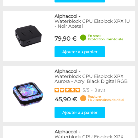
Alphacool
-
Waterblock CPU Eisblock XPX 1U
- Noir Acetal
En stock
79,90 €
Expédition immédiate
Ajouter au panier
Alphacool
-
Waterblock CPU Eisblock XPX
Aurora - Acryl Black Digital RGB
5
/
5
-
3
avis
Rupture
45,90 €
1 à 2 semaines de délai
Ajouter au panier
Alphacool
-
Waterblock CPU Eisblock XPX