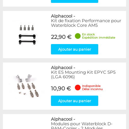
Alphacool
-
Kit de fixation Performance pour
Waterblock Core AM5
En stock
22,90 €
Expédition immédiate
Ajouter au panier
Alphacool
-
Kit ES Mounting Kit EPYC SP5
(LGA 6096)
Indisponible
10,90 €
Délai inconnu
Ajouter au panier
Alphacool
-
Modules pour Waterblock D-
RAM-Cooler - 2 Modules