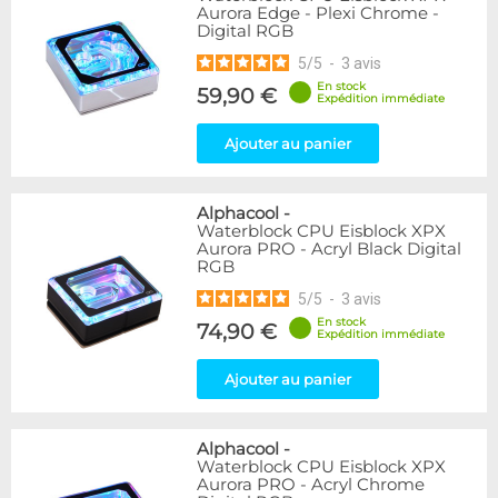
Aurora Edge - Plexi Chrome -
Digital RGB
5
/
5
-
3
avis
En stock
59,90 €
Expédition immédiate
Ajouter au panier
Alphacool
-
Waterblock CPU Eisblock XPX
Aurora PRO - Acryl Black Digital
RGB
5
/
5
-
3
avis
En stock
74,90 €
Expédition immédiate
Ajouter au panier
Alphacool
-
Waterblock CPU Eisblock XPX
Aurora PRO - Acryl Chrome