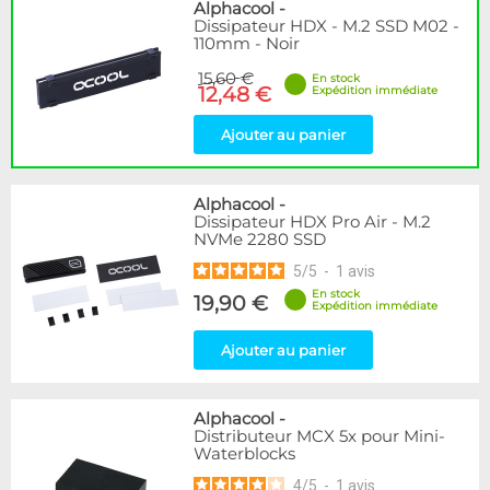
Disponibilité / Promotions
Alphacool
-
Dissipateur HDX - M.2 SSD M02 -
Articles en stock
110mm - Noir
Articles en promotions
15,60 €
En stock
12,48 €
Expédition immédiate
Appliquer
Ajouter au panier
Alphacool
-
Dissipateur HDX Pro Air - M.2
NVMe 2280 SSD
5
/
5
-
1
avis
En stock
19,90 €
Expédition immédiate
Ajouter au panier
Alphacool
-
Distributeur MCX 5x pour Mini-
Waterblocks
4
/
5
-
1
avis