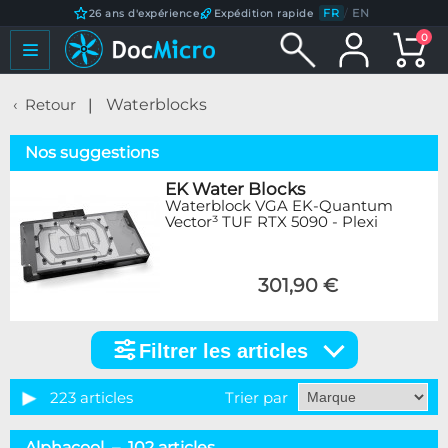
FR
/
EN
26 ans d'expérience
Expédition rapide
0
Retour
Waterblocks
Nos suggestions
EK Water Blocks
Waterblock VGA EK-Quantum
Vector³ TUF RTX 5090 - Plexi
301,90 €
Filtrer les articles
Filtrer
les
articles
223 articles
Trier par
Catégorie
Alphacool – 102 articles