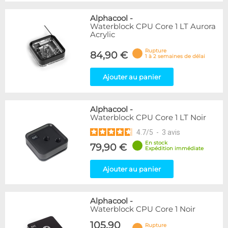
Alphacool
-
Waterblock CPU Core 1 LT Aurora
Acrylic
Rupture
84,90 €
1 à 2 semaines de délai
Ajouter au panier
Alphacool
-
Waterblock CPU Core 1 LT Noir
4.7
/
5
-
3
avis
En stock
79,90 €
Expédition immédiate
Ajouter au panier
Alphacool
-
Waterblock CPU Core 1 Noir
105,90
Rupture