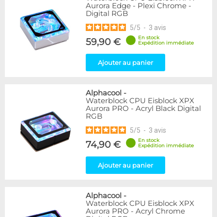
Aurora Edge - Plexi Chrome -
Digital RGB
5
/
5
-
3
avis
En stock
59,90 €
Expédition immédiate
Ajouter au panier
Alphacool
-
Waterblock CPU Eisblock XPX
Aurora PRO - Acryl Black Digital
RGB
5
/
5
-
3
avis
En stock
74,90 €
Expédition immédiate
Ajouter au panier
Alphacool
-
Waterblock CPU Eisblock XPX
Aurora PRO - Acryl Chrome