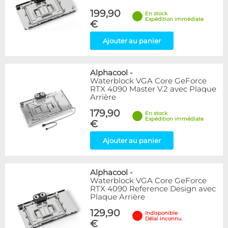
199,90
En stock
Expédition immédiate
€
Ajouter au panier
Alphacool
-
Waterblock VGA Core GeForce
RTX 4090 Master V.2 avec Plaque
Arrière
179,90
En stock
Expédition immédiate
€
Ajouter au panier
Alphacool
-
Waterblock VGA Core GeForce
RTX 4090 Reference Design avec
Plaque Arrière
129,90
Indisponible
Délai inconnu
€