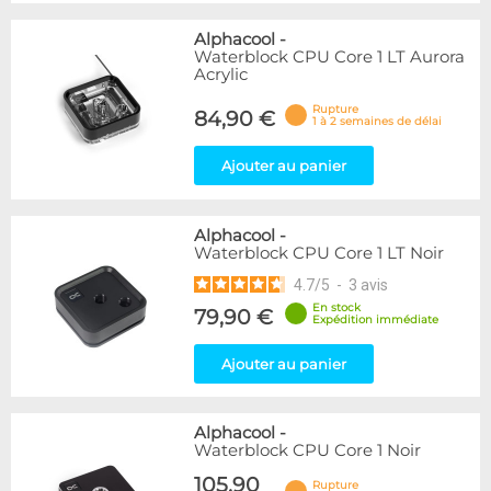
Alphacool
-
Waterblock CPU Core 1 LT Aurora
Acrylic
Rupture
84,90 €
1 à 2 semaines de délai
Ajouter au panier
Alphacool
-
Waterblock CPU Core 1 LT Noir
4.7
/
5
-
3
avis
En stock
79,90 €
Expédition immédiate
Ajouter au panier
Alphacool
-
Waterblock CPU Core 1 Noir
105,90
Rupture