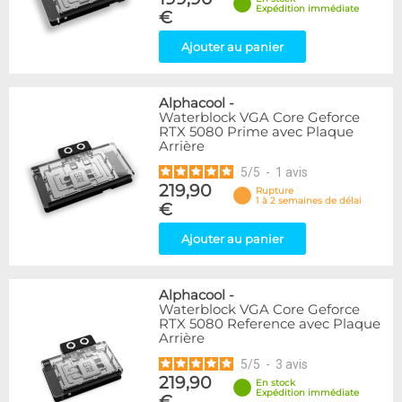
Expédition immédiate
€
Ajouter au panier
Alphacool
-
Waterblock VGA Core Geforce
RTX 5080 Prime avec Plaque
Arrière
5
/
5
-
1
avis
219,90
Rupture
1 à 2 semaines de délai
€
Ajouter au panier
Alphacool
-
Waterblock VGA Core Geforce
RTX 5080 Reference avec Plaque
Arrière
5
/
5
-
3
avis
219,90
En stock
Expédition immédiate
€