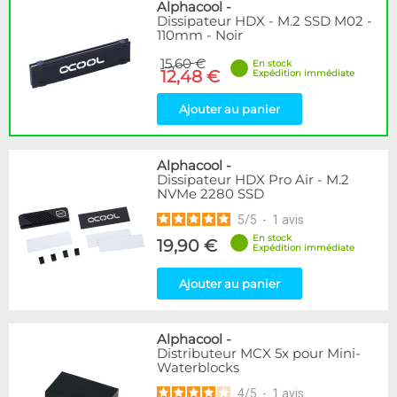
Disponibilité / Promotions
Alphacool
-
Dissipateur HDX - M.2 SSD M02 -
Articles en stock
110mm - Noir
Articles en promotions
15,60 €
En stock
12,48 €
Expédition immédiate
Appliquer
Ajouter au panier
Alphacool
-
Dissipateur HDX Pro Air - M.2
NVMe 2280 SSD
5
/
5
-
1
avis
En stock
19,90 €
Expédition immédiate
Ajouter au panier
Alphacool
-
Distributeur MCX 5x pour Mini-
Waterblocks
4
/
5
-
1
avis