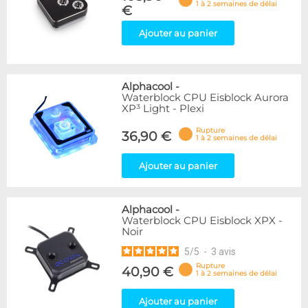
1 à 2 semaines de délai
€
Ajouter au panier
Alphacool
-
Waterblock CPU Eisblock Aurora
XP³ Light - Plexi
Rupture
36,90 €
1 à 2 semaines de délai
Ajouter au panier
Alphacool
-
Waterblock CPU Eisblock XPX -
Noir
5
/
5
-
3
avis
Rupture
40,90 €
1 à 2 semaines de délai
Ajouter au panier