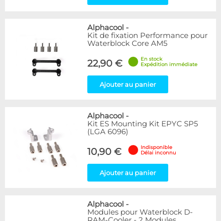
Alphacool
-
Kit de fixation Performance pour
Waterblock Core AM5
En stock
22,90 €
Expédition immédiate
Ajouter au panier
Alphacool
-
Kit ES Mounting Kit EPYC SP5
(LGA 6096)
Indisponible
10,90 €
Délai inconnu
Ajouter au panier
Alphacool
-
Modules pour Waterblock D-
RAM-Cooler - 2 Modules