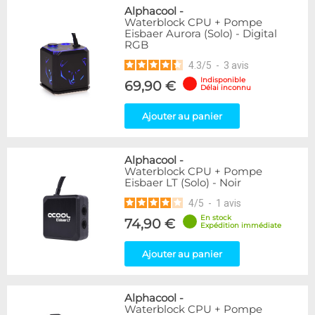
Alphacool
-
Waterblock CPU + Pompe
Eisbaer Aurora (Solo) - Digital
RGB
4.3
/
5
-
3
avis
Indisponible
69,90 €
Délai inconnu
Ajouter au panier
Alphacool
-
Waterblock CPU + Pompe
Eisbaer LT (Solo) - Noir
4
/
5
-
1
avis
En stock
74,90 €
Expédition immédiate
Ajouter au panier
Alphacool
-
Waterblock CPU + Pompe