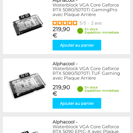
Alphacool
-
Waterblock VGA Core Geforce
RTX 5080/5070Ti GamingPro
avec Plaque Arrière
5
/
5
-
2
avis
219,90
En stock
Expédition immédiate
€
Ajouter au panier
Alphacool
-
Waterblock VGA Core Geforce
RTX 5080/5070Ti TUF Gaming
avec Plaque Arrière
219,90
En stock
Expédition immédiate
€
Ajouter au panier
Alphacool
-
Waterblock VGA Core Geforce
RTX 5090 EPIC-X avec Plaque