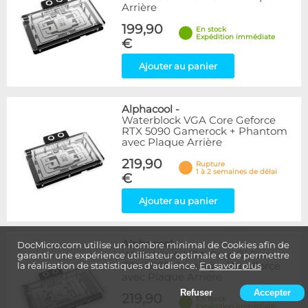
Arrière
199,90
En stock
Expédition immédiate
€
Ajouter au panier
Alphacool
-
Waterblock VGA Core Geforce
RTX 5090 Gamerock + Phantom
avec Plaque Arrière
219,90
Rupture
1 à 2 semaines de délai
€
Ajouter au panier
Alphacool
-
DocMicro.com utilise un nombre minimal de Cookies afin de
Waterblock VGA Core Geforce
garantir une expérience utilisateur optimale et de permettre
RTX 5090 Gaming + Windforce
la réalisation de statistiques d'audience.
En savoir plus
avec Plaque Arrière
Refuser
Accepter
219,90
En stock
Expédition immédiate