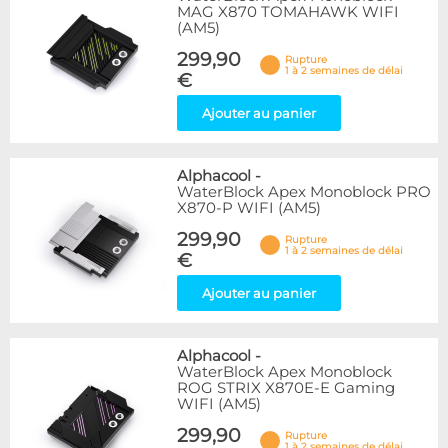
MAG X870 TOMAHAWK WIFI
(AM5)
299,90
Rupture
1 à 2 semaines de délai
€
Ajouter au panier
Alphacool
-
WaterBlock Apex Monoblock PRO
X870-P WIFI (AM5)
299,90
Rupture
1 à 2 semaines de délai
€
Ajouter au panier
Alphacool
-
WaterBlock Apex Monoblock
ROG STRIX X870E-E Gaming
WIFI (AM5)
299,90
Rupture
1 à 2 semaines de délai