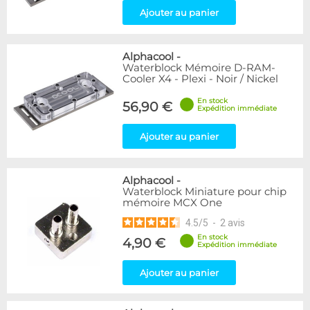
Ajouter au panier
Alphacool
-
Waterblock Mémoire D-RAM-
Cooler X4 - Plexi - Noir / Nickel
En stock
56,90 €
Expédition immédiate
Ajouter au panier
Alphacool
-
Waterblock Miniature pour chip
mémoire MCX One
4.5
/
5
-
2
avis
En stock
4,90 €
Expédition immédiate
Ajouter au panier