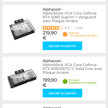
Alphacool
-
Waterblock VGA Core Geforce
RTX 5080 Suprim + Vanguard
avec Plaque Arrière
4
/
5
-
1
avis
219,90
Rupture
1 à 2 semaines de délai
€
Ajouter au panier
Alphacool
-
Waterblock VGA Core Geforce
RTX 5080/5070 Ti Solid Core avec
Plaque Arrière
199,90
En stock
Expédition immédiate
€
Ajouter au panier