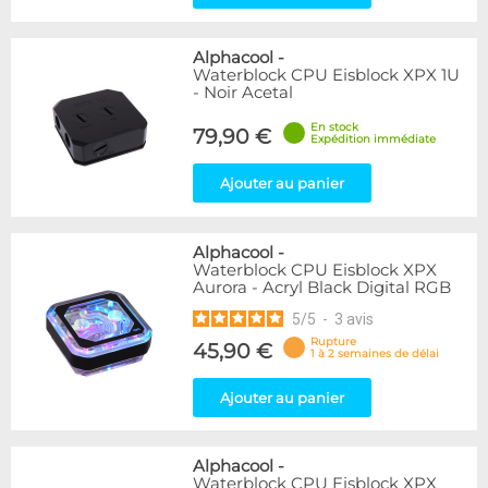
Alphacool
-
Waterblock CPU Eisblock XPX 1U
- Noir Acetal
En stock
79,90 €
Expédition immédiate
Ajouter au panier
Alphacool
-
Waterblock CPU Eisblock XPX
Aurora - Acryl Black Digital RGB
5
/
5
-
3
avis
Rupture
45,90 €
1 à 2 semaines de délai
Ajouter au panier
Alphacool
-
Waterblock CPU Eisblock XPX