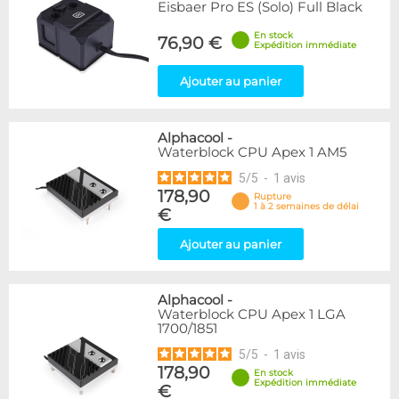
Eisbaer Pro ES (Solo) Full Black
En stock
76,90 €
Expédition immédiate
Ajouter au panier
Alphacool
-
Waterblock CPU Apex 1 AM5
5
/
5
-
1
avis
178,90
Rupture
1 à 2 semaines de délai
€
Ajouter au panier
Alphacool
-
Waterblock CPU Apex 1 LGA
1700/1851
5
/
5
-
1
avis
178,90
En stock
Expédition immédiate
€