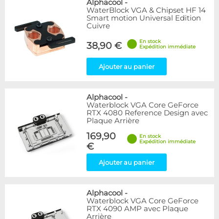
Alphacool
-
WaterBlock VGA & Chipset HF 14
Smart motion Universal Edition
Cuivre
En stock
38,90 €
Expédition immédiate
Ajouter au panier
Alphacool
-
Waterblock VGA Core GeForce
RTX 4080 Reference Design avec
Plaque Arrière
169,90
En stock
Expédition immédiate
€
Ajouter au panier
Alphacool
-
Waterblock VGA Core GeForce
RTX 4090 AMP avec Plaque
Arrière