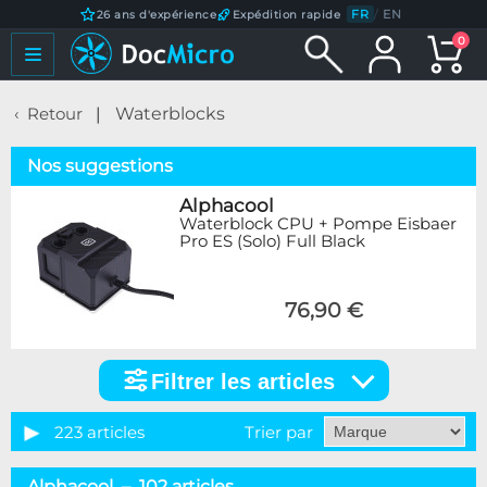
FR
/
EN
26 ans d'expérience
Expédition rapide
0
Retour
Waterblocks
Nos suggestions
Alphacool
Waterblock CPU + Pompe Eisbaer
Pro ES (Solo) Full Black
76,90 €
Filtrer les articles
Filtrer
les
articles
223 articles
Trier par
Catégorie
Alphacool – 102 articles