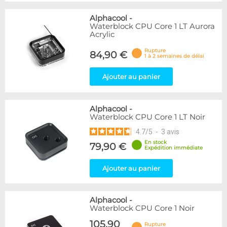
Alphacool
-
Waterblock CPU Core 1 LT Aurora
Acrylic
Rupture
84,90 €
1 à 2 semaines de délai
Ajouter au panier
Alphacool
-
Waterblock CPU Core 1 LT Noir
4.7
/
5
-
3
avis
En stock
79,90 €
Expédition immédiate
Ajouter au panier
Alphacool
-
Waterblock CPU Core 1 Noir
105,90
Rupture