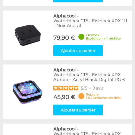
Alphacool
-
Waterblock CPU Eisblock XPX 1U
- Noir Acetal
En stock
79,90 €
Expédition immédiate
Ajouter au panier
Alphacool
-
Waterblock CPU Eisblock XPX
Aurora - Acryl Black Digital RGB
5
/
5
-
3
avis
Rupture
45,90 €
1 à 2 semaines de délai
Ajouter au panier
Alphacool
-
Waterblock CPU Eisblock XPX