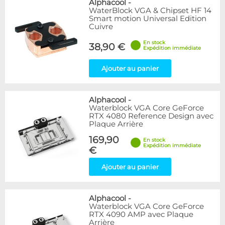
Alphacool
-
WaterBlock VGA & Chipset HF 14
Smart motion Universal Edition
Cuivre
En stock
38,90 €
Expédition immédiate
Ajouter au panier
Alphacool
-
Waterblock VGA Core GeForce
RTX 4080 Reference Design avec
Plaque Arrière
169,90
En stock
Expédition immédiate
€
Ajouter au panier
Alphacool
-
Waterblock VGA Core GeForce
RTX 4090 AMP avec Plaque
Arrière