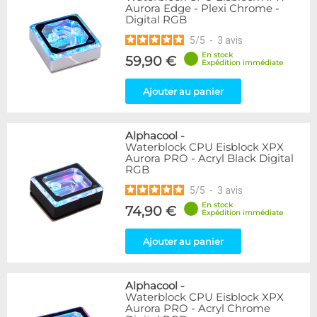
Aurora Edge - Plexi Chrome -
Digital RGB
5
/
5
-
3
avis
En stock
59,90 €
Expédition immédiate
Ajouter au panier
Alphacool
-
Waterblock CPU Eisblock XPX
Aurora PRO - Acryl Black Digital
RGB
5
/
5
-
3
avis
En stock
74,90 €
Expédition immédiate
Ajouter au panier
Alphacool
-
Waterblock CPU Eisblock XPX
Aurora PRO - Acryl Chrome