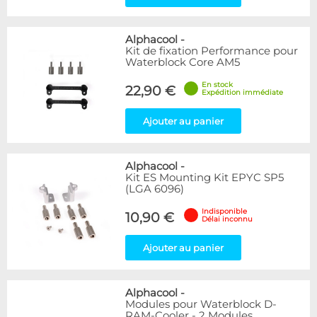
Alphacool
-
Kit de fixation Performance pour
Waterblock Core AM5
En stock
22,90 €
Expédition immédiate
Ajouter au panier
Alphacool
-
Kit ES Mounting Kit EPYC SP5
(LGA 6096)
Indisponible
10,90 €
Délai inconnu
Ajouter au panier
Alphacool
-
Modules pour Waterblock D-
RAM-Cooler - 2 Modules