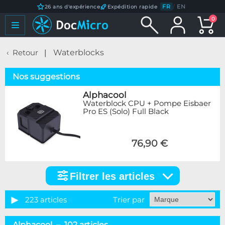
FR
/
EN
26 ans d'expérience
Expédition rapide
0
Retour
Waterblocks
Nos suggestions
Alphacool
Waterblock CPU + Pompe Eisbaer
Pro ES (Solo) Full Black
76,90 €
Filtrer les articles
Filtrer
les
articles
223 articles
Trier par
Catégorie
Alphacool – 102 articles