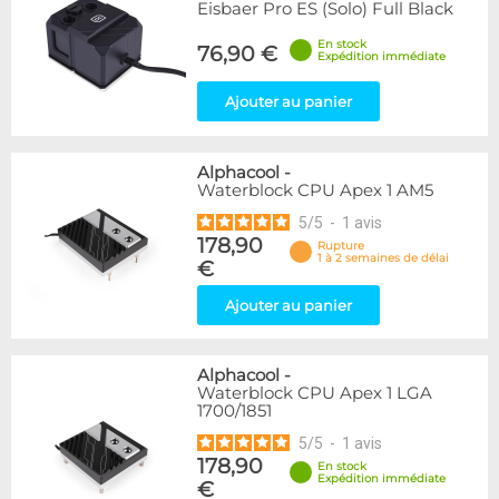
Eisbaer Pro ES (Solo) Full Black
En stock
76,90 €
Expédition immédiate
Ajouter au panier
Alphacool
-
Waterblock CPU Apex 1 AM5
5
/
5
-
1
avis
178,90
Rupture
1 à 2 semaines de délai
€
Ajouter au panier
Alphacool
-
Waterblock CPU Apex 1 LGA
1700/1851
5
/
5
-
1
avis
178,90
En stock
Expédition immédiate
€