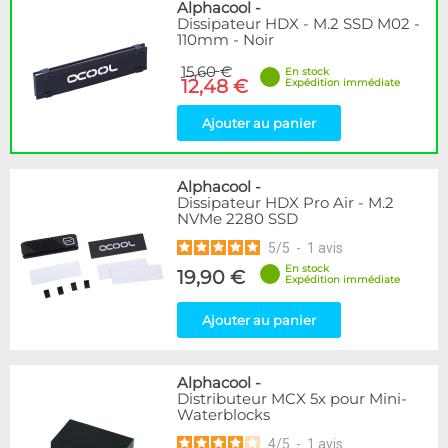
Disponibilité / Promotions
Alphacool
-
Dissipateur HDX - M.2 SSD M02 -
Articles en stock
110mm - Noir
Articles en promotions
15,60 €
En stock
12,48 €
Expédition immédiate
Appliquer
Ajouter au panier
Alphacool
-
Dissipateur HDX Pro Air - M.2
NVMe 2280 SSD
5
/
5
-
1
avis
En stock
19,90 €
Expédition immédiate
Ajouter au panier
Alphacool
-
Distributeur MCX 5x pour Mini-
Waterblocks
4
/
5
-
1
avis