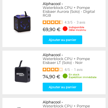
Alphacool
-
Waterblock CPU + Pompe
Eisbaer Aurora (Solo) - Digital
RGB
4.3
/
5
-
3
avis
Indisponible
69,90 €
Délai inconnu
Ajouter au panier
Alphacool
-
Waterblock CPU + Pompe
Eisbaer LT (Solo) - Noir
4
/
5
-
1
avis
En stock
74,90 €
Expédition immédiate
Ajouter au panier
Alphacool
-
Waterblock CPU + Pompe