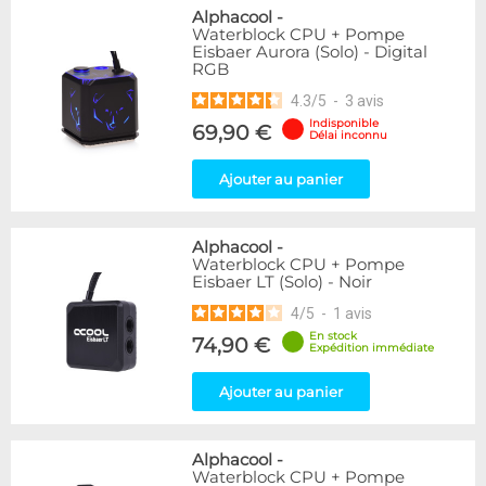
Alphacool
-
Waterblock CPU + Pompe
Eisbaer Aurora (Solo) - Digital
RGB
4.3
/
5
-
3
avis
Indisponible
69,90 €
Délai inconnu
Ajouter au panier
Alphacool
-
Waterblock CPU + Pompe
Eisbaer LT (Solo) - Noir
4
/
5
-
1
avis
En stock
74,90 €
Expédition immédiate
Ajouter au panier
Alphacool
-
Waterblock CPU + Pompe