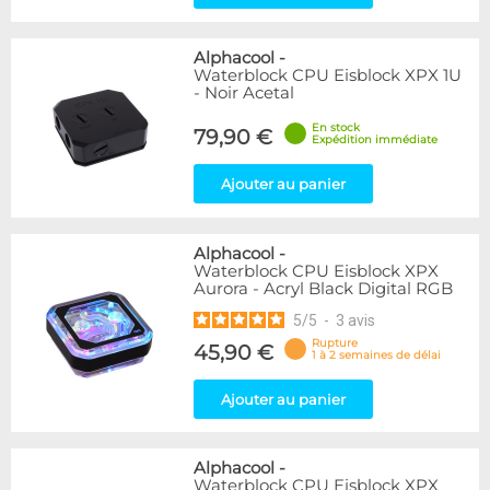
Alphacool
-
Waterblock CPU Eisblock XPX 1U
- Noir Acetal
En stock
79,90 €
Expédition immédiate
Ajouter au panier
Alphacool
-
Waterblock CPU Eisblock XPX
Aurora - Acryl Black Digital RGB
5
/
5
-
3
avis
Rupture
45,90 €
1 à 2 semaines de délai
Ajouter au panier
Alphacool
-
Waterblock CPU Eisblock XPX