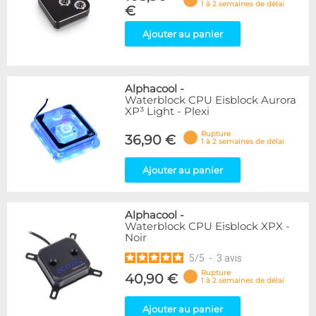
1 à 2 semaines de délai
€
Ajouter au panier
Alphacool
-
Waterblock CPU Eisblock Aurora
XP³ Light - Plexi
Rupture
36,90 €
1 à 2 semaines de délai
Ajouter au panier
Alphacool
-
Waterblock CPU Eisblock XPX -
Noir
5
/
5
-
3
avis
Rupture
40,90 €
1 à 2 semaines de délai
Ajouter au panier