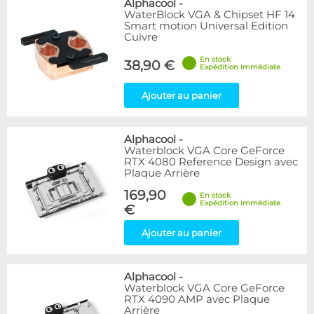
Alphacool
-
WaterBlock VGA & Chipset HF 14
Smart motion Universal Edition
Cuivre
En stock
38,90 €
Expédition immédiate
Ajouter au panier
Alphacool
-
Waterblock VGA Core GeForce
RTX 4080 Reference Design avec
Plaque Arrière
169,90
En stock
Expédition immédiate
€
Ajouter au panier
Alphacool
-
Waterblock VGA Core GeForce
RTX 4090 AMP avec Plaque
Arrière