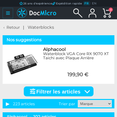
FR
/
EN
26 ans d'expérience
Expédition rapide
0
Retour
Waterblocks
Nos suggestions
Alphacool
Waterblock VGA Core RX 9070 XT
Taichi avec Plaque Arrière
199,90 €
Filtrer les articles
Filtrer
les
articles
223 articles
Trier par
Catégorie
Alphacool – 102 articles