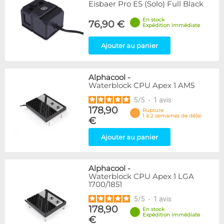
Eisbaer Pro ES (Solo) Full Black
En stock
76,90 €
Expédition immédiate
Ajouter au panier
Alphacool
-
Waterblock CPU Apex 1 AM5
5
/
5
-
1
avis
178,90
Rupture
1 à 2 semaines de délai
€
Ajouter au panier
Alphacool
-
Waterblock CPU Apex 1 LGA
1700/1851
5
/
5
-
1
avis
178,90
En stock
Expédition immédiate
€