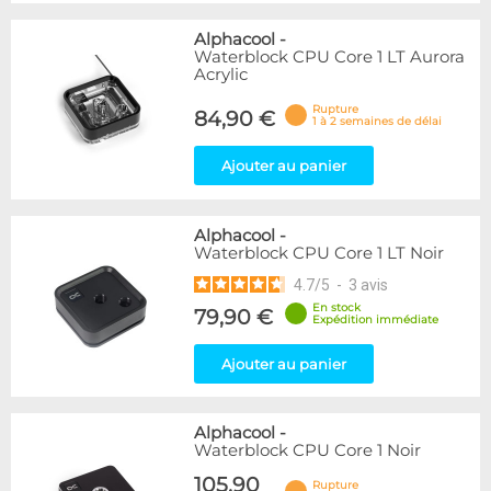
Alphacool
-
Waterblock CPU Core 1 LT Aurora
Acrylic
Rupture
84,90 €
1 à 2 semaines de délai
Ajouter au panier
Alphacool
-
Waterblock CPU Core 1 LT Noir
4.7
/
5
-
3
avis
En stock
79,90 €
Expédition immédiate
Ajouter au panier
Alphacool
-
Waterblock CPU Core 1 Noir
105,90
Rupture