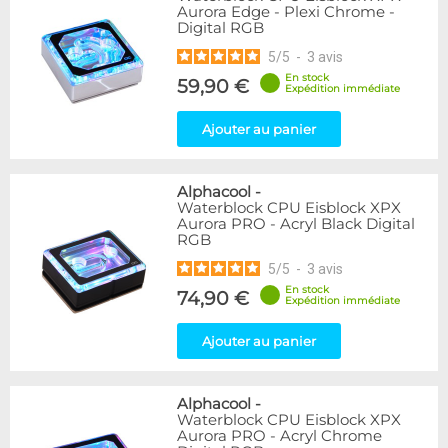
Aurora Edge - Plexi Chrome -
Digital RGB
5
/
5
-
3
avis
En stock
59,90 €
Expédition immédiate
Ajouter au panier
Alphacool
-
Waterblock CPU Eisblock XPX
Aurora PRO - Acryl Black Digital
RGB
5
/
5
-
3
avis
En stock
74,90 €
Expédition immédiate
Ajouter au panier
Alphacool
-
Waterblock CPU Eisblock XPX
Aurora PRO - Acryl Chrome