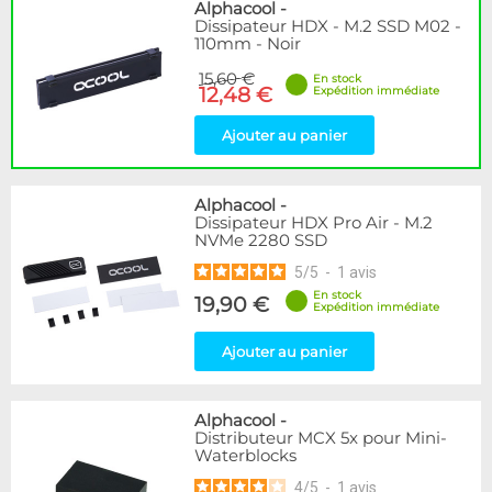
Disponibilité / Promotions
Alphacool
-
Dissipateur HDX - M.2 SSD M02 -
Articles en stock
110mm - Noir
Articles en promotions
15,60 €
En stock
12,48 €
Expédition immédiate
Appliquer
Ajouter au panier
Alphacool
-
Dissipateur HDX Pro Air - M.2
NVMe 2280 SSD
5
/
5
-
1
avis
En stock
19,90 €
Expédition immédiate
Ajouter au panier
Alphacool
-
Distributeur MCX 5x pour Mini-
Waterblocks
4
/
5
-
1
avis