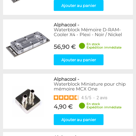
Ajouter au panier
Alphacool
-
Waterblock Mémoire D-RAM-
Cooler X4 - Plexi - Noir / Nickel
En stock
56,90 €
Expédition immédiate
Ajouter au panier
Alphacool
-
Waterblock Miniature pour chip
mémoire MCX One
4.5
/
5
-
2
avis
En stock
4,90 €
Expédition immédiate
Ajouter au panier