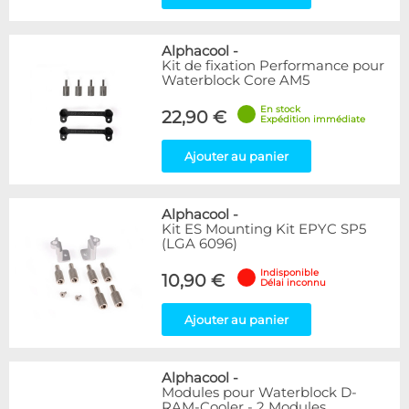
Alphacool
-
Kit de fixation Performance pour
Waterblock Core AM5
En stock
22,90 €
Expédition immédiate
Ajouter au panier
Alphacool
-
Kit ES Mounting Kit EPYC SP5
(LGA 6096)
Indisponible
10,90 €
Délai inconnu
Ajouter au panier
Alphacool
-
Modules pour Waterblock D-
RAM-Cooler - 2 Modules