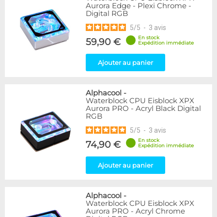
Aurora Edge - Plexi Chrome -
Digital RGB
5
/
5
-
3
avis
En stock
59,90 €
Expédition immédiate
Ajouter au panier
Alphacool
-
Waterblock CPU Eisblock XPX
Aurora PRO - Acryl Black Digital
RGB
5
/
5
-
3
avis
En stock
74,90 €
Expédition immédiate
Ajouter au panier
Alphacool
-
Waterblock CPU Eisblock XPX
Aurora PRO - Acryl Chrome