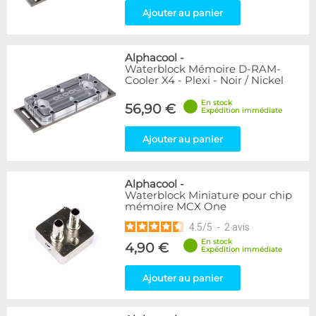
Ajouter au panier
Alphacool
-
Waterblock Mémoire D-RAM-
Cooler X4 - Plexi - Noir / Nickel
En stock
56,90 €
Expédition immédiate
Ajouter au panier
Alphacool
-
Waterblock Miniature pour chip
mémoire MCX One
4.5
/
5
-
2
avis
En stock
4,90 €
Expédition immédiate
Ajouter au panier