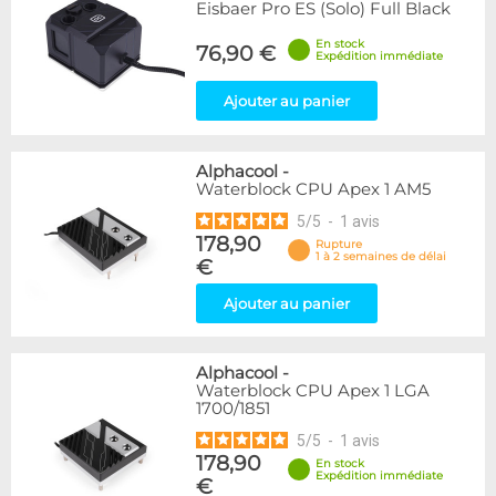
Eisbaer Pro ES (Solo) Full Black
En stock
76,90 €
Expédition immédiate
Ajouter au panier
Alphacool
-
Waterblock CPU Apex 1 AM5
5
/
5
-
1
avis
178,90
Rupture
1 à 2 semaines de délai
€
Ajouter au panier
Alphacool
-
Waterblock CPU Apex 1 LGA
1700/1851
5
/
5
-
1
avis
178,90
En stock
Expédition immédiate
€