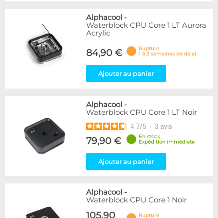
Alphacool
-
Waterblock CPU Core 1 LT Aurora
Acrylic
Rupture
84,90 €
1 à 2 semaines de délai
Ajouter au panier
Alphacool
-
Waterblock CPU Core 1 LT Noir
4.7
/
5
-
3
avis
En stock
79,90 €
Expédition immédiate
Ajouter au panier
Alphacool
-
Waterblock CPU Core 1 Noir
105,90
Rupture