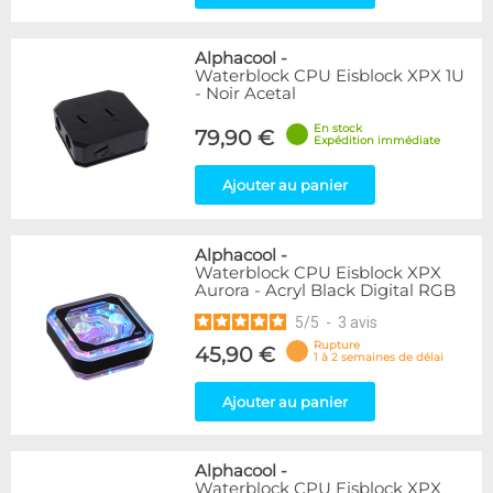
Alphacool
-
Waterblock CPU Eisblock XPX 1U
- Noir Acetal
En stock
79,90 €
Expédition immédiate
Ajouter au panier
Alphacool
-
Waterblock CPU Eisblock XPX
Aurora - Acryl Black Digital RGB
5
/
5
-
3
avis
Rupture
45,90 €
1 à 2 semaines de délai
Ajouter au panier
Alphacool
-
Waterblock CPU Eisblock XPX