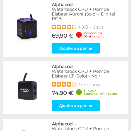
Alphacool
-
Waterblock CPU + Pompe
Eisbaer Aurora (Solo) - Digital
RGB
4.3
/
5
-
3
avis
Indisponible
69,90 €
Délai inconnu
Ajouter au panier
Alphacool
-
Waterblock CPU + Pompe
Eisbaer LT (Solo) - Noir
4
/
5
-
1
avis
En stock
74,90 €
Expédition immédiate
Ajouter au panier
Alphacool
-
Waterblock CPU + Pompe