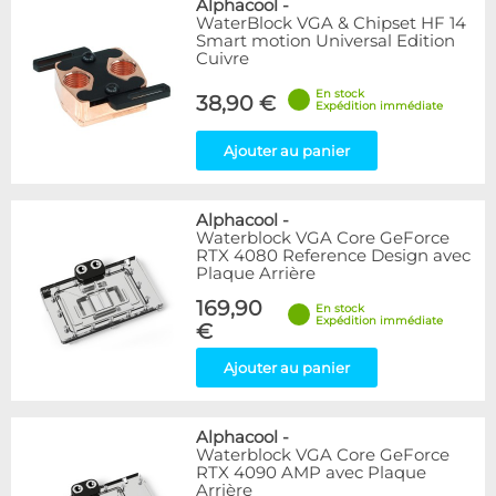
Alphacool
-
WaterBlock VGA & Chipset HF 14
Smart motion Universal Edition
Cuivre
En stock
38,90 €
Expédition immédiate
Ajouter au panier
Alphacool
-
Waterblock VGA Core GeForce
RTX 4080 Reference Design avec
Plaque Arrière
169,90
En stock
Expédition immédiate
€
Ajouter au panier
Alphacool
-
Waterblock VGA Core GeForce
RTX 4090 AMP avec Plaque
Arrière