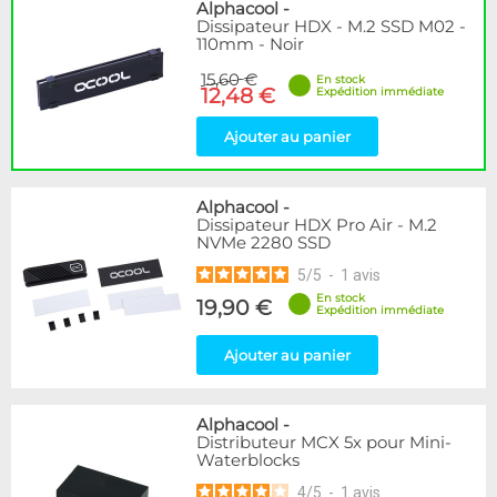
Disponibilité / Promotions
Alphacool
-
Dissipateur HDX - M.2 SSD M02 -
Articles en stock
110mm - Noir
Articles en promotions
15,60 €
En stock
12,48 €
Expédition immédiate
Appliquer
Ajouter au panier
Alphacool
-
Dissipateur HDX Pro Air - M.2
NVMe 2280 SSD
5
/
5
-
1
avis
En stock
19,90 €
Expédition immédiate
Ajouter au panier
Alphacool
-
Distributeur MCX 5x pour Mini-
Waterblocks
4
/
5
-
1
avis