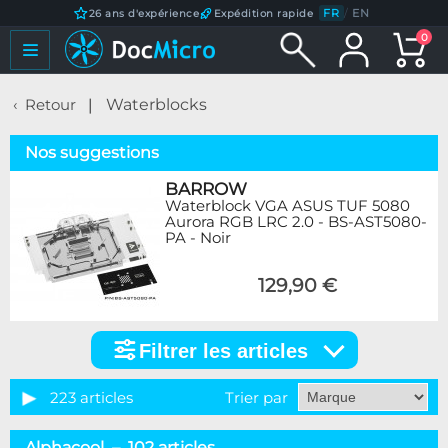
FR
/
EN
26 ans d'expérience
Expédition rapide
0
Retour
Waterblocks
Nos suggestions
BARROW
Waterblock VGA ASUS TUF 5080
Aurora RGB LRC 2.0 - BS-AST5080-
PA - Noir
129,90 €
Filtrer les articles
Filtrer
les
articles
223 articles
Trier par
Catégorie
Alphacool – 102 articles