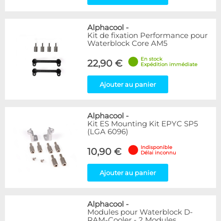
Alphacool
-
Kit de fixation Performance pour
Waterblock Core AM5
En stock
22,90 €
Expédition immédiate
Ajouter au panier
Alphacool
-
Kit ES Mounting Kit EPYC SP5
(LGA 6096)
Indisponible
10,90 €
Délai inconnu
Ajouter au panier
Alphacool
-
Modules pour Waterblock D-
RAM-Cooler - 2 Modules