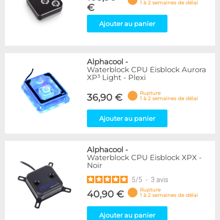
1 à 2 semaines de délai
€
Ajouter au panier
Alphacool
-
Waterblock CPU Eisblock Aurora
XP³ Light - Plexi
Rupture
36,90 €
1 à 2 semaines de délai
Ajouter au panier
Alphacool
-
Waterblock CPU Eisblock XPX -
Noir
5
/
5
-
3
avis
Rupture
40,90 €
1 à 2 semaines de délai
Ajouter au panier