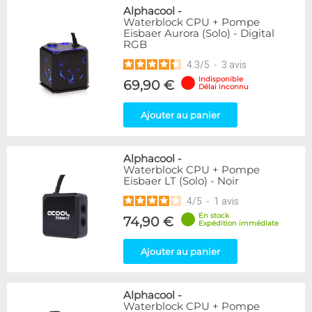
Alphacool
-
Waterblock CPU + Pompe
Eisbaer Aurora (Solo) - Digital
RGB
4.3
/
5
-
3
avis
Indisponible
69,90 €
Délai inconnu
Ajouter au panier
Alphacool
-
Waterblock CPU + Pompe
Eisbaer LT (Solo) - Noir
4
/
5
-
1
avis
En stock
74,90 €
Expédition immédiate
Ajouter au panier
Alphacool
-
Waterblock CPU + Pompe