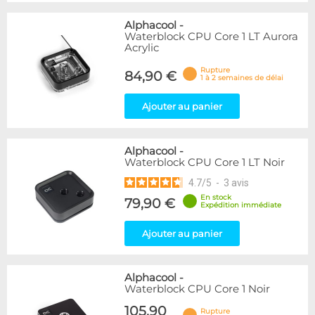
Alphacool
-
Waterblock CPU Core 1 LT Aurora
Acrylic
Rupture
84,90 €
1 à 2 semaines de délai
Ajouter au panier
Alphacool
-
Waterblock CPU Core 1 LT Noir
4.7
/
5
-
3
avis
En stock
79,90 €
Expédition immédiate
Ajouter au panier
Alphacool
-
Waterblock CPU Core 1 Noir
105,90
Rupture