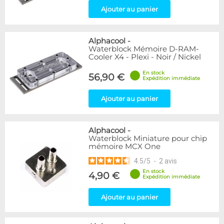
Ajouter au panier
Alphacool
-
Waterblock Mémoire D-RAM-
Cooler X4 - Plexi - Noir / Nickel
En stock
56,90 €
Expédition immédiate
Ajouter au panier
Alphacool
-
Waterblock Miniature pour chip
mémoire MCX One
4.5
/
5
-
2
avis
En stock
4,90 €
Expédition immédiate
Ajouter au panier