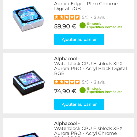
Aurora Edge - Plexi Chrome -
Digital RGB
5
/
5
-
3
avis
En stock
59,90 €
Expédition immédiate
Ajouter au panier
Alphacool
-
Waterblock CPU Eisblock XPX
Aurora PRO - Acryl Black Digital
RGB
5
/
5
-
3
avis
En stock
74,90 €
Expédition immédiate
Ajouter au panier
Alphacool
-
Waterblock CPU Eisblock XPX
Aurora PRO - Acryl Chrome