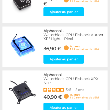
1 à 2 semaines de délai
€
Ajouter au panier
Alphacool
-
Waterblock CPU Eisblock Aurora
XP³ Light - Plexi
Rupture
36,90 €
1 à 2 semaines de délai
Ajouter au panier
Alphacool
-
Waterblock CPU Eisblock XPX -
Noir
5
/
5
-
3
avis
Rupture
40,90 €
1 à 2 semaines de délai
Ajouter au panier