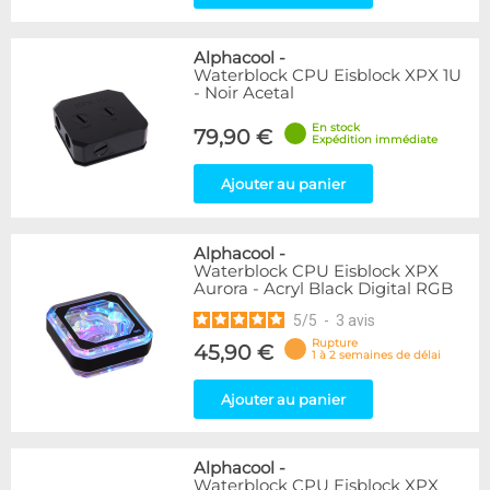
Alphacool
-
Waterblock CPU Eisblock XPX 1U
- Noir Acetal
En stock
79,90 €
Expédition immédiate
Ajouter au panier
Alphacool
-
Waterblock CPU Eisblock XPX
Aurora - Acryl Black Digital RGB
5
/
5
-
3
avis
Rupture
45,90 €
1 à 2 semaines de délai
Ajouter au panier
Alphacool
-
Waterblock CPU Eisblock XPX