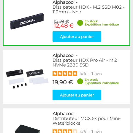
Disponibilité / Promotions
Alphacool
-
Dissipateur HDX - M.2 SSD M02 -
Articles en stock
110mm - Noir
Articles en promotions
15,60 €
En stock
12,48 €
Expédition immédiate
Appliquer
Ajouter au panier
Alphacool
-
Dissipateur HDX Pro Air - M.2
NVMe 2280 SSD
5
/
5
-
1
avis
En stock
19,90 €
Expédition immédiate
Ajouter au panier
Alphacool
-
Distributeur MCX 5x pour Mini-
Waterblocks
4
/
5
-
1
avis