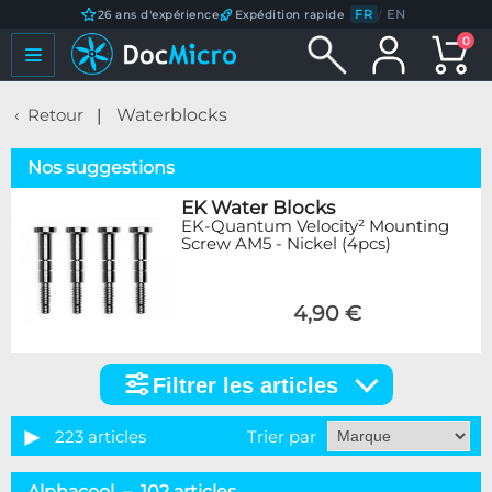
FR
/
EN
26 ans d'expérience
Expédition rapide
0
Retour
Waterblocks
Nos suggestions
EK Water Blocks
EK-Quantum Velocity² Mounting
Screw AM5 - Nickel (4pcs)
4,90 €
Filtrer les articles
Filtrer
les
articles
223 articles
Trier par
Catégorie
Alphacool – 102 articles