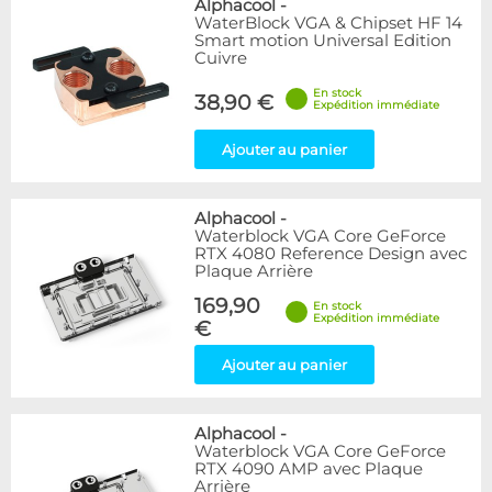
Alphacool
-
WaterBlock VGA & Chipset HF 14
Smart motion Universal Edition
Cuivre
En stock
38,90 €
Expédition immédiate
Ajouter au panier
Alphacool
-
Waterblock VGA Core GeForce
RTX 4080 Reference Design avec
Plaque Arrière
169,90
En stock
Expédition immédiate
€
Ajouter au panier
Alphacool
-
Waterblock VGA Core GeForce
RTX 4090 AMP avec Plaque
Arrière