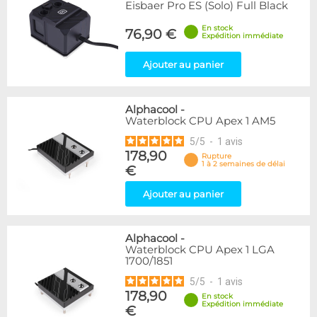
Eisbaer Pro ES (Solo) Full Black
En stock
76,90 €
Expédition immédiate
Ajouter au panier
Alphacool
-
Waterblock CPU Apex 1 AM5
5
/
5
-
1
avis
178,90
Rupture
1 à 2 semaines de délai
€
Ajouter au panier
Alphacool
-
Waterblock CPU Apex 1 LGA
1700/1851
5
/
5
-
1
avis
178,90
En stock
Expédition immédiate
€