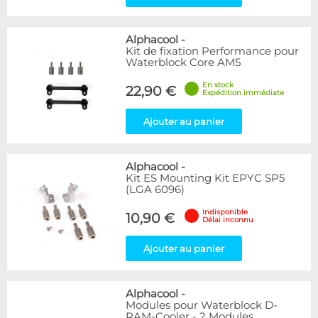
Alphacool
-
Kit de fixation Performance pour
Waterblock Core AM5
En stock
22,90 €
Expédition immédiate
Ajouter au panier
Alphacool
-
Kit ES Mounting Kit EPYC SP5
(LGA 6096)
Indisponible
10,90 €
Délai inconnu
Ajouter au panier
Alphacool
-
Modules pour Waterblock D-
RAM-Cooler - 2 Modules