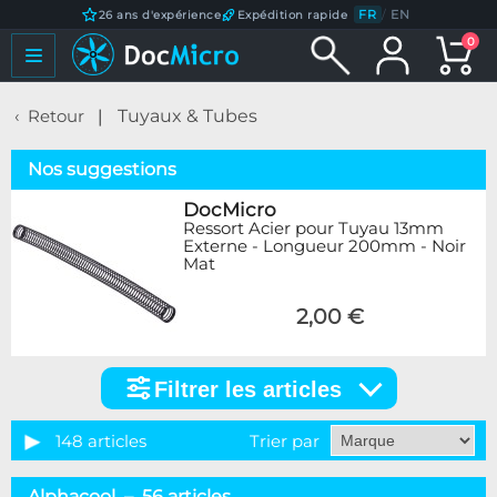
FR
/
EN
26 ans d'expérience
Expédition rapide
0
Retour
Tuyaux & Tubes
Nos suggestions
DocMicro
Ressort Acier pour Tuyau 13mm
Externe - Longueur 200mm - Noir
Mat
2,00 €
Filtrer les articles
Filtrer
les
articles
148 articles
Trier par
Catégorie
Alphacool – 56 articles