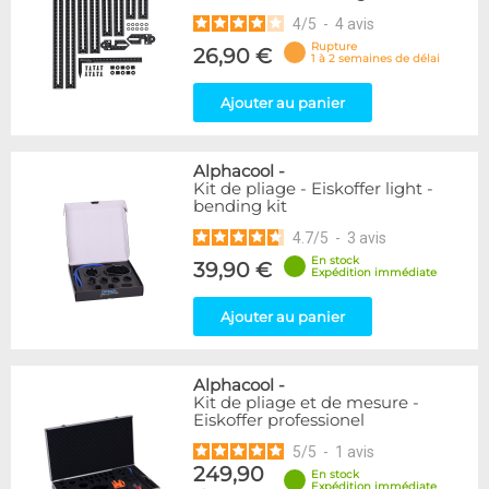
4
/
5
-
4
avis
Rupture
26,90 €
1 à 2 semaines de délai
Ajouter au panier
Alphacool
-
Kit de pliage - Eiskoffer light -
bending kit
4.7
/
5
-
3
avis
En stock
39,90 €
Expédition immédiate
Ajouter au panier
Alphacool
-
Kit de pliage et de mesure -
Eiskoffer professionel
5
/
5
-
1
avis
249,90
En stock
Expédition immédiate