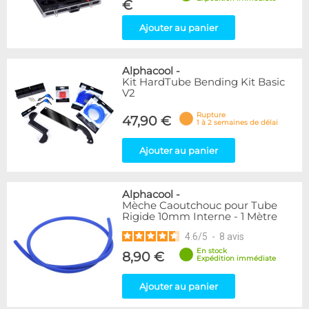
€
Ajouter au panier
Alphacool
-
Kit HardTube Bending Kit Basic
V2
Rupture
47,90 €
1 à 2 semaines de délai
Ajouter au panier
Alphacool
-
Mèche Caoutchouc pour Tube
Rigide 10mm Interne - 1 Mètre
4.6
/
5
-
8
avis
En stock
8,90 €
Expédition immédiate
Ajouter au panier