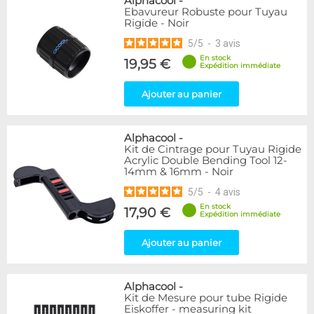
Alphacool
-
Ebavureur Robuste pour Tuyau
Rigide - Noir
5
/
5
-
3
avis
En stock
19,95 €
Expédition immédiate
Ajouter au panier
Alphacool
-
Kit de Cintrage pour Tuyau Rigide
Acrylic Double Bending Tool 12-
14mm & 16mm - Noir
5
/
5
-
4
avis
En stock
17,90 €
Expédition immédiate
Ajouter au panier
Alphacool
-
Kit de Mesure pour tube Rigide
Eiskoffer - measuring kit