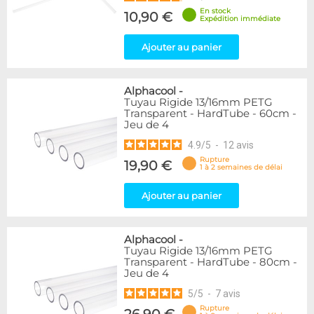
En stock
10,90 €
Expédition immédiate
Ajouter au panier
Alphacool
-
Tuyau Rigide 13/16mm PETG
Transparent - HardTube - 60cm -
Jeu de 4
4.9
/
5
-
12
avis
Rupture
19,90 €
1 à 2 semaines de délai
Ajouter au panier
Alphacool
-
Tuyau Rigide 13/16mm PETG
Transparent - HardTube - 80cm -
Jeu de 4
5
/
5
-
7
avis
Rupture