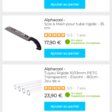
Ajouter au panier
Alphacool
-
Scie à Main pour tube rigide - 35
cm
5
/
5
-
1
avis
En stock
17,90 €
Expédition immédiate
Ajouter au panier
Alphacool
-
Tuyau Rigide 10/13mm PETG
Transparent - Eisrohr - 80cm -
Jeu de 4
5
/
5
-
7
avis
En stock
23,90 €
Expédition immédiate
Ajouter au panier