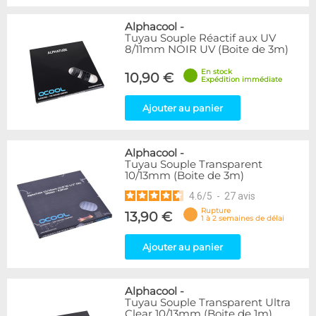
Alphacool
-
Tuyau Souple Réactif aux UV
8/11mm NOIR UV (Boite de 3m)
En stock
10,90 €
Expédition immédiate
Ajouter au panier
Alphacool
-
Tuyau Souple Transparent
10/13mm (Boite de 3m)
4.6
/
5
-
27
avis
Rupture
13,90 €
1 à 2 semaines de délai
Ajouter au panier
Alphacool
-
Tuyau Souple Transparent Ultra
Clear 10/13mm (Boite de 1m)