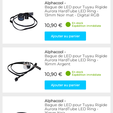
Bleu
9
Alphacool
-
Bague de LED pour Tuyau Rigide
Noir
15
Aurora HardTube LED Ring -
Plexi
5
13mm Noir mat - Digital RGB
Rouge
1
En stock
Transparent
40
10,90 €
Expédition immédiate
Vert
1
Ajouter au panier
Disponibilité / Promotions
Articles en stock
Alphacool
-
Articles en promotions
Bague de LED pour Tuyau Rigide
Aurora HardTube LED Ring -
Appliquer
16mm Argent
En stock
10,90 €
Expédition immédiate
Ajouter au panier
Alphacool
-
Bague de LED pour Tuyau Rigide
Aurora HardTube LED Ring -