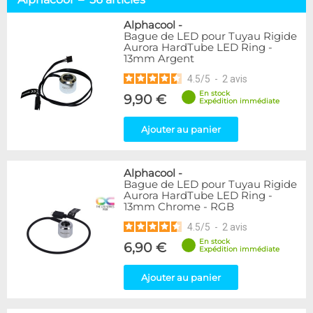
Tuyaux souples
52
Tubes rigides
37
Alphacool
-
Bague de LED pour Tuyau Rigide
Accessoires pour tuyaux
59
Aurora HardTube LED Ring -
13mm Argent
Marque
4.5
/
5
-
2
avis
Alphacool
56
En stock
9,90 €
DocMicro
27
Expédition immédiate
BARROW
17
Ajouter au panier
BitsPower
2
Bykski
1
Cooling.fr
1
Alphacool
-
EK Water Blocks
15
Bague de LED pour Tuyau Rigide
MasterKleer
3
Aurora HardTube LED Ring -
13mm Chrome - RGB
Mayhems
12
Monsoon
3
4.5
/
5
-
2
avis
Tygon
4
En stock
6,90 €
Expédition immédiate
XSPC
7
Ajouter au panier
Couleur
Argent
2