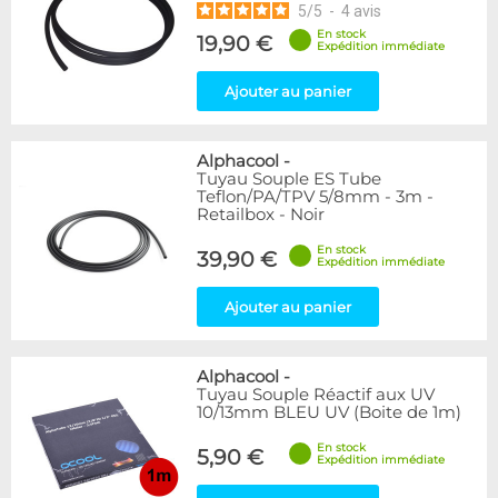
5
/
5
-
4
avis
En stock
19,90 €
Expédition immédiate
Ajouter au panier
Alphacool
-
Tuyau Souple ES Tube
Teflon/PA/TPV 5/8mm - 3m -
Retailbox - Noir
En stock
39,90 €
Expédition immédiate
Ajouter au panier
Alphacool
-
Tuyau Souple Réactif aux UV
10/13mm BLEU UV (Boite de 1m)
En stock
5,90 €
Expédition immédiate