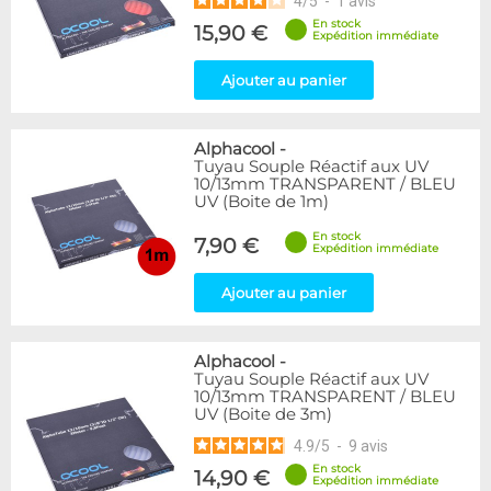
4
/
5
-
1
avis
En stock
15,90 €
Expédition immédiate
Ajouter au panier
Alphacool
-
Tuyau Souple Réactif aux UV
10/13mm TRANSPARENT / BLEU
UV (Boite de 1m)
En stock
7,90 €
Expédition immédiate
Ajouter au panier
Alphacool
-
Tuyau Souple Réactif aux UV
10/13mm TRANSPARENT / BLEU
UV (Boite de 3m)
4.9
/
5
-
9
avis
En stock
14,90 €
Expédition immédiate