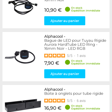
16mm Noir
En stock
10,90 €
Expédition immédiate
Ajouter au panier
Alphacool
-
Bague de LED pour Tuyau Rigide
Aurora HardTube LED Ring -
16mm Noir - LED RGB
5
/
5
-
1
avis
En stock
7,90 €
Expédition immédiate
Ajouter au panier
Alphacool
-
Boite à onglets pour tube rigide
5
/
5
-
6
avis
En stock
16,90 €
Expédition immédiate