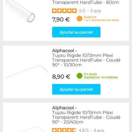
Transparent HardTube - 80cm
5
/
5
-
3
avis
Rupture
7,90 €
1 à 2 semaines de délai
Ajouter au panier
Alphacool
-
Tuyau Rigide 10/13mm Plexi
Transparent HardTube - Coudé
90° - 10/30cm
En stock
8,90 €
Expédition immédiate
Ajouter au panier
Alphacool
-
Tuyau Rigide 10/13mm Plexi
Transparent HardTube - Coudé
90° - 20/40cm
4.8
/
5
-
4
avis