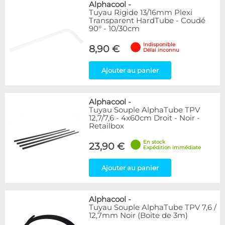
Alphacool
-
Tuyau Rigide 13/16mm Plexi
Transparent HardTube - Coudé
90° - 10/30cm
Indisponible
8,90 €
Délai inconnu
Ajouter au panier
Alphacool
-
Tuyau Souple AlphaTube TPV
12,7/7,6 - 4x60cm Droit - Noir -
Retailbox
En stock
23,90 €
Expédition immédiate
Ajouter au panier
Alphacool
-
Tuyau Souple AlphaTube TPV 7,6 /
12,7mm Noir (Boite de 3m)