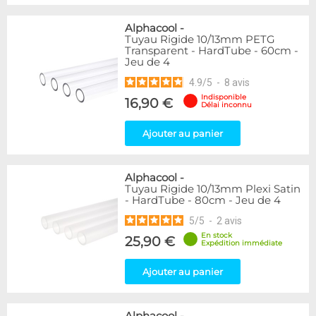
Alphacool
-
Tuyau Rigide 10/13mm PETG
Transparent - HardTube - 60cm -
Jeu de 4
4.9
/
5
-
8
avis
Indisponible
16,90 €
Délai inconnu
Ajouter au panier
Alphacool
-
Tuyau Rigide 10/13mm Plexi Satin
- HardTube - 80cm - Jeu de 4
5
/
5
-
2
avis
En stock
25,90 €
Expédition immédiate
Ajouter au panier