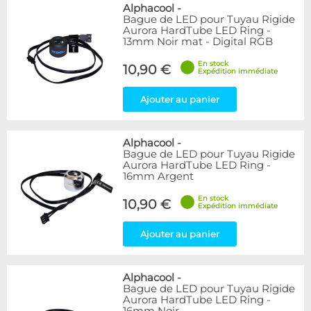
Bleu
9
Alphacool
-
Bague de LED pour Tuyau Rigide
Noir
15
Aurora HardTube LED Ring -
Plexi
5
13mm Noir mat - Digital RGB
Rouge
1
En stock
Transparent
40
10,90 €
Expédition immédiate
Vert
1
Ajouter au panier
Disponibilité / Promotions
Articles en stock
Alphacool
-
Articles en promotions
Bague de LED pour Tuyau Rigide
Aurora HardTube LED Ring -
Appliquer
16mm Argent
En stock
10,90 €
Expédition immédiate
Ajouter au panier
Alphacool
-
Bague de LED pour Tuyau Rigide
Aurora HardTube LED Ring -