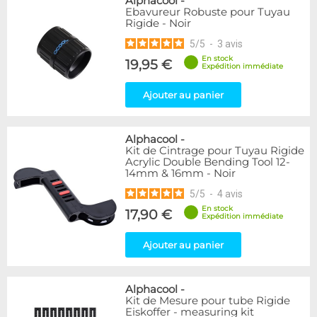
Alphacool
-
Ebavureur Robuste pour Tuyau
Rigide - Noir
5
/
5
-
3
avis
En stock
19,95 €
Expédition immédiate
Ajouter au panier
Alphacool
-
Kit de Cintrage pour Tuyau Rigide
Acrylic Double Bending Tool 12-
14mm & 16mm - Noir
5
/
5
-
4
avis
En stock
17,90 €
Expédition immédiate
Ajouter au panier
Alphacool
-
Kit de Mesure pour tube Rigide
Eiskoffer - measuring kit