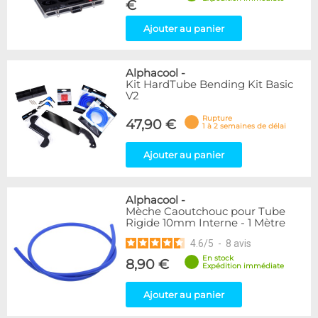
€
Ajouter au panier
Alphacool
-
Kit HardTube Bending Kit Basic
V2
Rupture
47,90 €
1 à 2 semaines de délai
Ajouter au panier
Alphacool
-
Mèche Caoutchouc pour Tube
Rigide 10mm Interne - 1 Mètre
4.6
/
5
-
8
avis
En stock
8,90 €
Expédition immédiate
Ajouter au panier