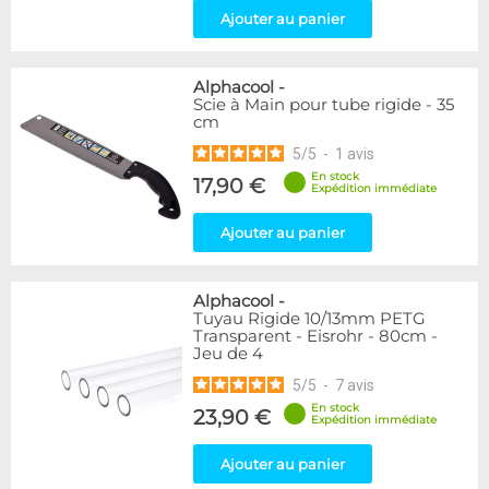
Ajouter au panier
Alphacool
-
Scie à Main pour tube rigide - 35
cm
5
/
5
-
1
avis
En stock
17,90 €
Expédition immédiate
Ajouter au panier
Alphacool
-
Tuyau Rigide 10/13mm PETG
Transparent - Eisrohr - 80cm -
Jeu de 4
5
/
5
-
7
avis
En stock
23,90 €
Expédition immédiate
Ajouter au panier