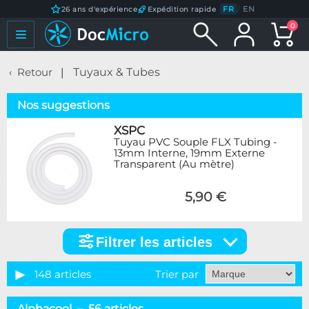
FR
/
EN
26 ans d'expérience
Expédition rapide
0
Retour
Tuyaux & Tubes
Nos suggestions
XSPC
Tuyau PVC Souple FLX Tubing -
13mm Interne, 19mm Externe
Transparent (Au mètre)
5,90 €
Filtrer les articles
Filtrer
les
articles
148 articles
Trier par
Catégorie
Alphacool – 56 articles