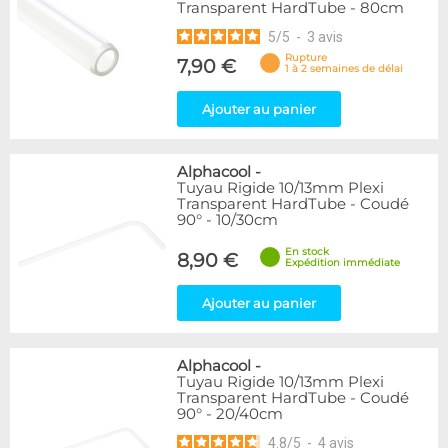
Transparent HardTube - 80cm
5
/
5
-
3
avis
Rupture
7,90 €
1 à 2 semaines de délai
Ajouter au panier
Alphacool
-
Tuyau Rigide 10/13mm Plexi
Transparent HardTube - Coudé
90° - 10/30cm
En stock
8,90 €
Expédition immédiate
Ajouter au panier
Alphacool
-
Tuyau Rigide 10/13mm Plexi
Transparent HardTube - Coudé
90° - 20/40cm
4.8
/
5
-
4
avis