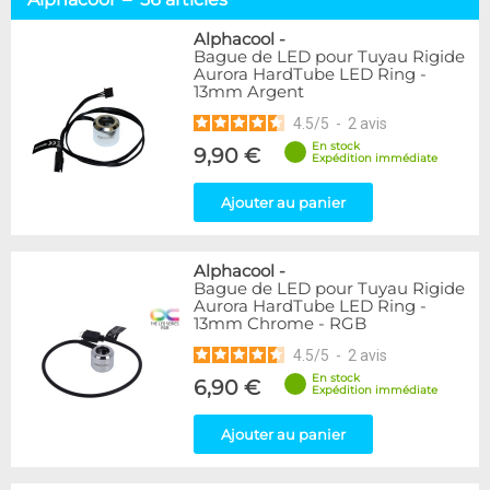
Tuyaux souples
52
Tubes rigides
37
Alphacool
-
Bague de LED pour Tuyau Rigide
Accessoires pour tuyaux
59
Aurora HardTube LED Ring -
13mm Argent
Marque
4.5
/
5
-
2
avis
Alphacool
56
En stock
9,90 €
DocMicro
27
Expédition immédiate
BARROW
17
Ajouter au panier
BitsPower
2
Bykski
1
Cooling.fr
1
Alphacool
-
EK Water Blocks
15
Bague de LED pour Tuyau Rigide
MasterKleer
3
Aurora HardTube LED Ring -
13mm Chrome - RGB
Mayhems
12
Monsoon
3
4.5
/
5
-
2
avis
Tygon
4
En stock
6,90 €
Expédition immédiate
XSPC
7
Ajouter au panier
Couleur
Argent
2