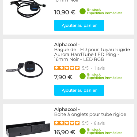
16mm Noir
En stock
10,90 €
Expédition immédiate
Ajouter au panier
Alphacool
-
Bague de LED pour Tuyau Rigide
Aurora HardTube LED Ring -
16mm Noir - LED RGB
5
/
5
-
1
avis
En stock
7,90 €
Expédition immédiate
Ajouter au panier
Alphacool
-
Boite à onglets pour tube rigide
5
/
5
-
6
avis
En stock
16,90 €
Expédition immédiate