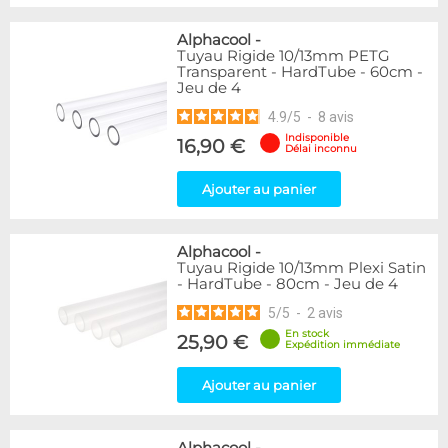
Alphacool
-
Tuyau Rigide 10/13mm PETG
Transparent - HardTube - 60cm -
Jeu de 4
4.9
/
5
-
8
avis
Indisponible
16,90 €
Délai inconnu
Ajouter au panier
Alphacool
-
Tuyau Rigide 10/13mm Plexi Satin
- HardTube - 80cm - Jeu de 4
5
/
5
-
2
avis
En stock
25,90 €
Expédition immédiate
Ajouter au panier