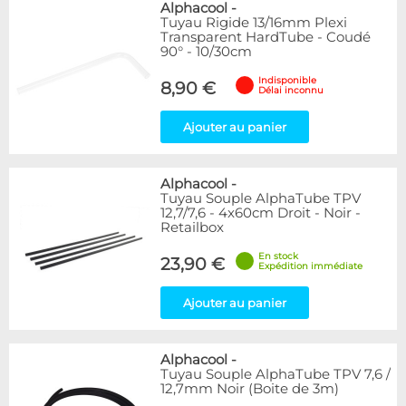
Alphacool
-
Tuyau Rigide 13/16mm Plexi
Transparent HardTube - Coudé
90° - 10/30cm
Indisponible
8,90 €
Délai inconnu
Ajouter au panier
Alphacool
-
Tuyau Souple AlphaTube TPV
12,7/7,6 - 4x60cm Droit - Noir -
Retailbox
En stock
23,90 €
Expédition immédiate
Ajouter au panier
Alphacool
-
Tuyau Souple AlphaTube TPV 7,6 /
12,7mm Noir (Boite de 3m)