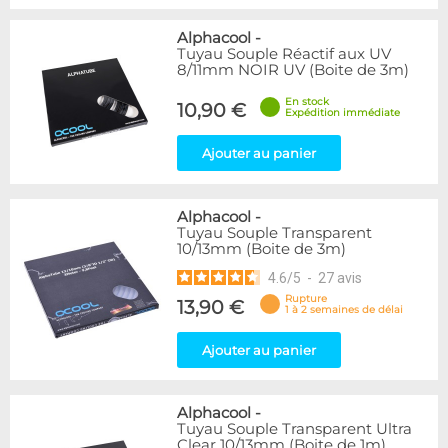
Alphacool
-
Tuyau Souple Réactif aux UV
8/11mm NOIR UV (Boite de 3m)
En stock
10,90 €
Expédition immédiate
Ajouter au panier
Alphacool
-
Tuyau Souple Transparent
10/13mm (Boite de 3m)
4.6
/
5
-
27
avis
Rupture
13,90 €
1 à 2 semaines de délai
Ajouter au panier
Alphacool
-
Tuyau Souple Transparent Ultra
Clear 10/13mm (Boite de 1m)