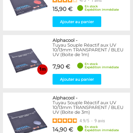
4
/
5
-
1
avis
En stock
15,90 €
Expédition immédiate
Ajouter au panier
Alphacool
-
Tuyau Souple Réactif aux UV
10/13mm TRANSPARENT / BLEU
UV (Boite de 1m)
En stock
7,90 €
Expédition immédiate
Ajouter au panier
Alphacool
-
Tuyau Souple Réactif aux UV
10/13mm TRANSPARENT / BLEU
UV (Boite de 3m)
4.9
/
5
-
9
avis
En stock
14,90 €
Expédition immédiate