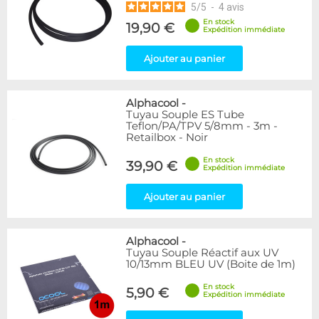
5
/
5
-
4
avis
En stock
19,90 €
Expédition immédiate
Ajouter au panier
Alphacool
-
Tuyau Souple ES Tube
Teflon/PA/TPV 5/8mm - 3m -
Retailbox - Noir
En stock
39,90 €
Expédition immédiate
Ajouter au panier
Alphacool
-
Tuyau Souple Réactif aux UV
10/13mm BLEU UV (Boite de 1m)
En stock
5,90 €
Expédition immédiate