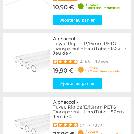
En stock
10,90 €
Expédition immédiate
Ajouter au panier
Alphacool
-
Tuyau Rigide 13/16mm PETG
Transparent - HardTube - 60cm -
Jeu de 4
4.9
/
5
-
12
avis
Rupture
19,90 €
1 à 2 semaines de délai
Ajouter au panier
Alphacool
-
Tuyau Rigide 13/16mm PETG
Transparent - HardTube - 80cm -
Jeu de 4
5
/
5
-
7
avis
Rupture