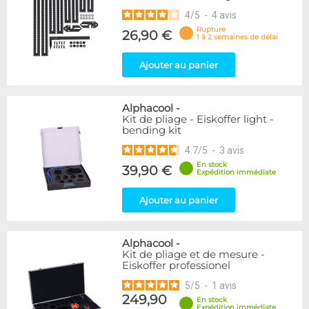
4
/
5
-
4
avis
Rupture
26,90 €
1 à 2 semaines de délai
Ajouter au panier
Alphacool
-
Kit de pliage - Eiskoffer light -
bending kit
4.7
/
5
-
3
avis
En stock
39,90 €
Expédition immédiate
Ajouter au panier
Alphacool
-
Kit de pliage et de mesure -
Eiskoffer professionel
5
/
5
-
1
avis
249,90
En stock
Expédition immédiate