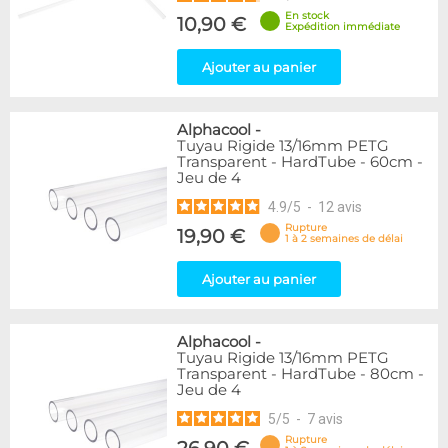
En stock
10,90 €
Expédition immédiate
Ajouter au panier
Alphacool
-
Tuyau Rigide 13/16mm PETG
Transparent - HardTube - 60cm -
Jeu de 4
4.9
/
5
-
12
avis
Rupture
19,90 €
1 à 2 semaines de délai
Ajouter au panier
Alphacool
-
Tuyau Rigide 13/16mm PETG
Transparent - HardTube - 80cm -
Jeu de 4
5
/
5
-
7
avis
Rupture