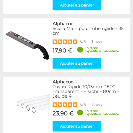
Ajouter au panier
Alphacool
-
Scie à Main pour tube rigide - 35
cm
5
/
5
-
1
avis
En stock
17,90 €
Expédition immédiate
Ajouter au panier
Alphacool
-
Tuyau Rigide 10/13mm PETG
Transparent - Eisrohr - 80cm -
Jeu de 4
5
/
5
-
7
avis
En stock
23,90 €
Expédition immédiate
Ajouter au panier