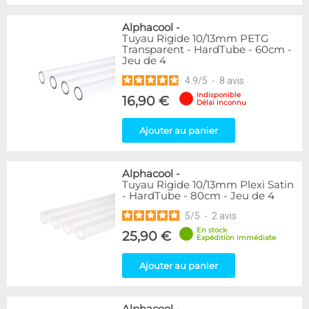
Alphacool
-
Tuyau Rigide 10/13mm PETG
Transparent - HardTube - 60cm -
Jeu de 4
4.9
/
5
-
8
avis
Indisponible
16,90 €
Délai inconnu
Ajouter au panier
Alphacool
-
Tuyau Rigide 10/13mm Plexi Satin
- HardTube - 80cm - Jeu de 4
5
/
5
-
2
avis
En stock
25,90 €
Expédition immédiate
Ajouter au panier