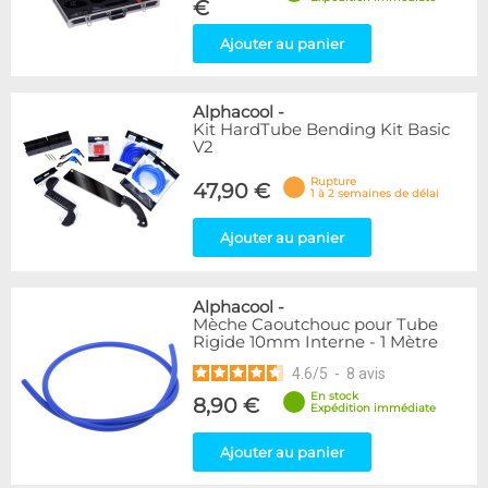
€
Ajouter au panier
Alphacool
-
Kit HardTube Bending Kit Basic
V2
Rupture
47,90 €
1 à 2 semaines de délai
Ajouter au panier
Alphacool
-
Mèche Caoutchouc pour Tube
Rigide 10mm Interne - 1 Mètre
4.6
/
5
-
8
avis
En stock
8,90 €
Expédition immédiate
Ajouter au panier