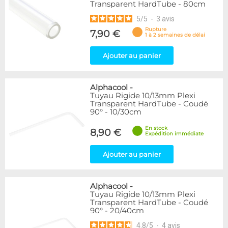
Transparent HardTube - 80cm
5
/
5
-
3
avis
Rupture
7,90 €
1 à 2 semaines de délai
Ajouter au panier
Alphacool
-
Tuyau Rigide 10/13mm Plexi
Transparent HardTube - Coudé
90° - 10/30cm
En stock
8,90 €
Expédition immédiate
Ajouter au panier
Alphacool
-
Tuyau Rigide 10/13mm Plexi
Transparent HardTube - Coudé
90° - 20/40cm
4.8
/
5
-
4
avis