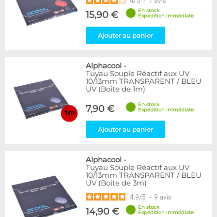
4
/
5
-
1
avis
En stock
15,90 €
Expédition immédiate
Ajouter au panier
Alphacool
-
Tuyau Souple Réactif aux UV
10/13mm TRANSPARENT / BLEU
UV (Boite de 1m)
En stock
7,90 €
Expédition immédiate
Ajouter au panier
Alphacool
-
Tuyau Souple Réactif aux UV
10/13mm TRANSPARENT / BLEU
UV (Boite de 3m)
4.9
/
5
-
9
avis
En stock
14,90 €
Expédition immédiate