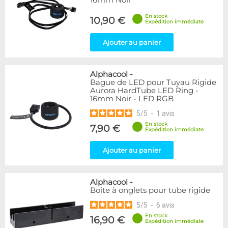
16mm Noir
En stock
10,90 €
Expédition immédiate
Ajouter au panier
Alphacool
-
Bague de LED pour Tuyau Rigide
Aurora HardTube LED Ring -
16mm Noir - LED RGB
5
/
5
-
1
avis
En stock
7,90 €
Expédition immédiate
Ajouter au panier
Alphacool
-
Boite à onglets pour tube rigide
5
/
5
-
6
avis
En stock
16,90 €
Expédition immédiate