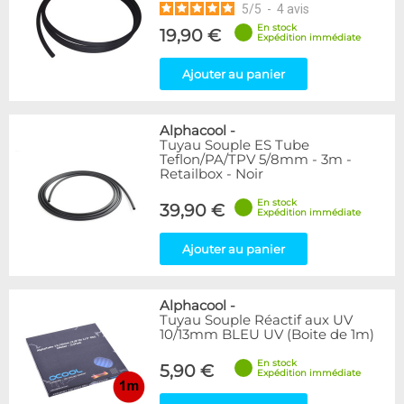
5
/
5
-
4
avis
En stock
19,90 €
Expédition immédiate
Ajouter au panier
Alphacool
-
Tuyau Souple ES Tube
Teflon/PA/TPV 5/8mm - 3m -
Retailbox - Noir
En stock
39,90 €
Expédition immédiate
Ajouter au panier
Alphacool
-
Tuyau Souple Réactif aux UV
10/13mm BLEU UV (Boite de 1m)
En stock
5,90 €
Expédition immédiate