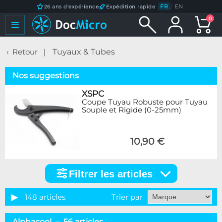
FR
/
EN
26 ans d'expérience
Expédition rapide
0
Retour
Tuyaux & Tubes
Nos suggestions
XSPC
Coupe Tuyau Robuste pour Tuyau
Souple et Rigide (0-25mm)
10,90 €
Filtrer les articles
Filtrer
les
articles
148 articles
Trier par
Catégorie
Alphacool – 56 articles