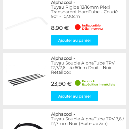
Alphacool
-
Tuyau Rigide 13/16mm Plexi
Transparent HardTube - Coudé
90° - 10/30cm
Indisponible
8,90 €
Délai inconnu
Ajouter au panier
Alphacool
-
Tuyau Souple AlphaTube TPV
12,7/7,6 - 4x60cm Droit - Noir -
Retailbox
En stock
23,90 €
Expédition immédiate
Ajouter au panier
Alphacool
-
Tuyau Souple AlphaTube TPV 7,6 /
12,7mm Noir (Boite de 3m)