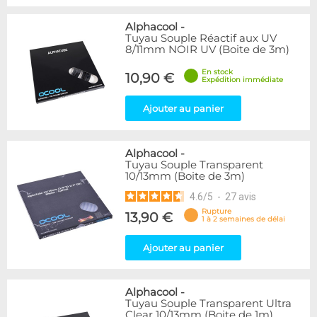
Alphacool
-
Tuyau Souple Réactif aux UV
8/11mm NOIR UV (Boite de 3m)
En stock
10,90 €
Expédition immédiate
Ajouter au panier
Alphacool
-
Tuyau Souple Transparent
10/13mm (Boite de 3m)
4.6
/
5
-
27
avis
Rupture
13,90 €
1 à 2 semaines de délai
Ajouter au panier
Alphacool
-
Tuyau Souple Transparent Ultra
Clear 10/13mm (Boite de 1m)