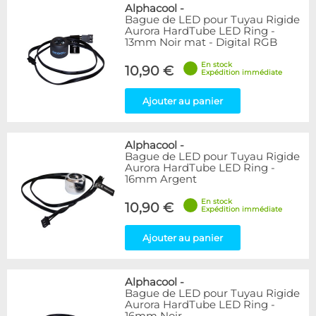
Bleu
9
Alphacool
-
Bague de LED pour Tuyau Rigide
Noir
15
Aurora HardTube LED Ring -
Plexi
5
13mm Noir mat - Digital RGB
Rouge
1
En stock
Transparent
40
10,90 €
Expédition immédiate
Vert
1
Ajouter au panier
Disponibilité / Promotions
Articles en stock
Alphacool
-
Articles en promotions
Bague de LED pour Tuyau Rigide
Aurora HardTube LED Ring -
Appliquer
16mm Argent
En stock
10,90 €
Expédition immédiate
Ajouter au panier
Alphacool
-
Bague de LED pour Tuyau Rigide
Aurora HardTube LED Ring -