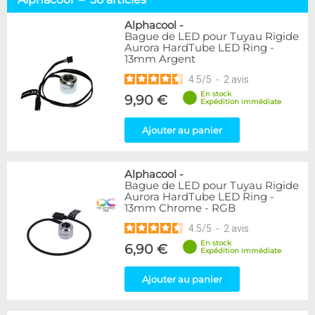
Tuyaux souples
52
Tubes rigides
37
Alphacool
-
Bague de LED pour Tuyau Rigide
Accessoires pour tuyaux
59
Aurora HardTube LED Ring -
13mm Argent
Marque
4.5
/
5
-
2
avis
Alphacool
56
En stock
9,90 €
DocMicro
27
Expédition immédiate
BARROW
17
Ajouter au panier
BitsPower
2
Bykski
1
Cooling.fr
1
Alphacool
-
EK Water Blocks
15
Bague de LED pour Tuyau Rigide
MasterKleer
3
Aurora HardTube LED Ring -
13mm Chrome - RGB
Mayhems
12
Monsoon
3
4.5
/
5
-
2
avis
Tygon
4
En stock
6,90 €
Expédition immédiate
XSPC
7
Ajouter au panier
Couleur
Argent
2