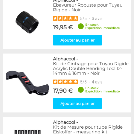
Alphacool
-
Ebavureur Robuste pour Tuyau
Rigide - Noir
5
/
5
-
3
avis
En stock
19,95 €
Expédition immédiate
Ajouter au panier
Alphacool
-
Kit de Cintrage pour Tuyau Rigide
Acrylic Double Bending Tool 12-
14mm & 16mm - Noir
5
/
5
-
4
avis
En stock
17,90 €
Expédition immédiate
Ajouter au panier
Alphacool
-
Kit de Mesure pour tube Rigide
Eiskoffer - measuring kit