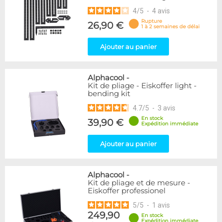
4
/
5
-
4
avis
Rupture
26,90 €
1 à 2 semaines de délai
Ajouter au panier
Alphacool
-
Kit de pliage - Eiskoffer light -
bending kit
4.7
/
5
-
3
avis
En stock
39,90 €
Expédition immédiate
Ajouter au panier
Alphacool
-
Kit de pliage et de mesure -
Eiskoffer professionel
5
/
5
-
1
avis
249,90
En stock
Expédition immédiate