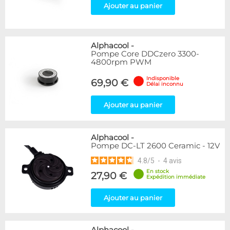
Ajouter au panier
Alphacool
-
Pompe Core DDCzero 3300-
4800rpm PWM
Indisponible
69,90 €
Délai inconnu
Ajouter au panier
Alphacool
-
Pompe DC-LT 2600 Ceramic - 12V
4.8
/
5
-
4
avis
En stock
27,90 €
Expédition immédiate
Ajouter au panier