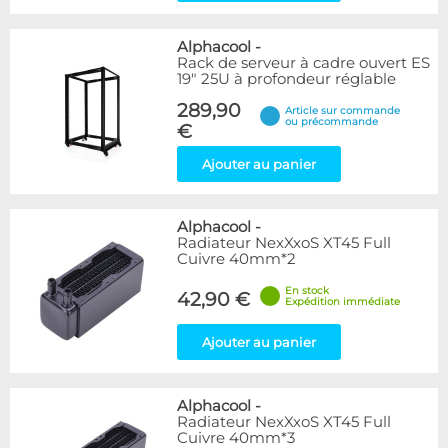
Alphacool
-
Rack de serveur à cadre ouvert ES
19" 25U à profondeur réglable
289,90
Article sur commande
ou précommande
€
Ajouter au panier
Alphacool
-
Radiateur NexXxoS XT45 Full
Cuivre 40mm*2
En stock
42,90 €
Expédition immédiate
Ajouter au panier
Alphacool
-
Radiateur NexXxoS XT45 Full
Cuivre 40mm*3