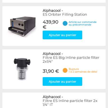
Alphacool
-
ES Orbiter Filling Station
439,90
Article sur commande
ou précommande
€
Ajouter au panier
Alphacool
-
Filtre ES Big Inline particle filter
2x1/4"
Rupture
31,90 €
1 à 2 semaines de délai
Ajouter au panier
Alphacool
-
Filtre ES Inline particle filter 2x
1/4" IT