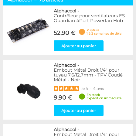
Racks & chiller
12
Waterblocks
17
Alphacool
-
Contrôleur pour ventilateurs ES
Réservoirs & pompes
13
Guardian 4Port Powerfan Hub
Radiateurs
13
Raccords & tuyaux
17
Rupture
52,90 €
1 à 2 semaines de délai
Liquides
2
Accessoires
11
Ajouter au panier
Marque
Alphacool
78
Alphacool
-
Embout Métal Droit 1/4" pour
EK Water Blocks
7
tuyau 7,6/12,7mm - TPV Coudé
Métal - Noir
Disponibilité / Promotions
5
/
5
-
4
avis
Articles en stock
En stock
9,90 €
Articles en promotions
Expédition immédiate
Ajouter au panier
Appliquer
Alphacool
-
Embout Métal Droit 1/4" pour