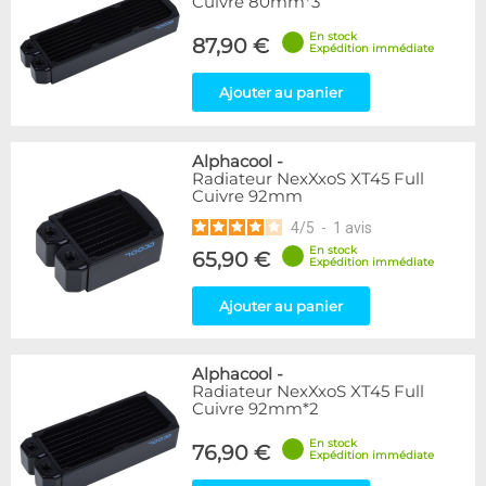
Cuivre 80mm*3
En stock
87,90 €
Expédition immédiate
Ajouter au panier
Alphacool
-
Radiateur NexXxoS XT45 Full
Cuivre 92mm
4
/
5
-
1
avis
En stock
65,90 €
Expédition immédiate
Ajouter au panier
Alphacool
-
Radiateur NexXxoS XT45 Full
Cuivre 92mm*2
En stock
76,90 €
Expédition immédiate