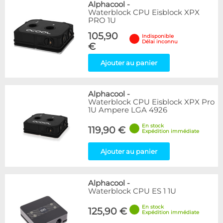
Alphacool
-
Waterblock CPU Eisblock XPX
PRO 1U
105,90
Indisponible
Délai inconnu
€
Ajouter au panier
Alphacool
-
Waterblock CPU Eisblock XPX Pro
1U Ampere LGA 4926
En stock
119,90 €
Expédition immédiate
Ajouter au panier
Alphacool
-
Waterblock CPU ES 1 1U
En stock
125,90 €
Expédition immédiate