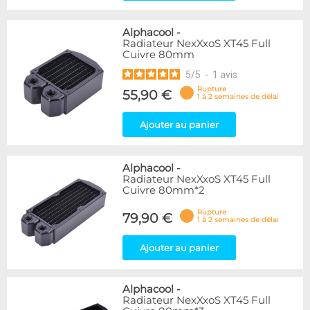
Alphacool
-
Radiateur NexXxoS XT45 Full
Cuivre 80mm
5
/
5
-
1
avis
Rupture
55,90 €
1 à 2 semaines de délai
Ajouter au panier
Alphacool
-
Radiateur NexXxoS XT45 Full
Cuivre 80mm*2
Rupture
79,90 €
1 à 2 semaines de délai
Ajouter au panier
Alphacool
-
Radiateur NexXxoS XT45 Full