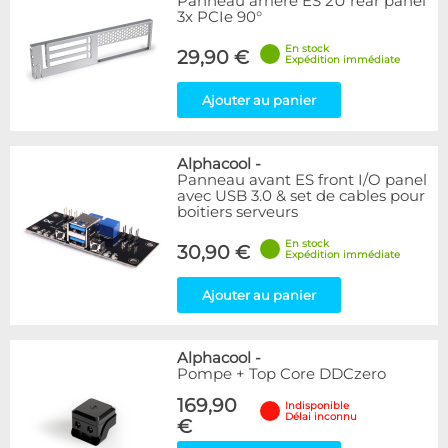
Panneau arrière ES 2U rear panel
3x PCIe 90°
En stock
29,90 €
Expédition immédiate
Ajouter au panier
Alphacool
-
Panneau avant ES front I/O panel
avec USB 3.0 & set de cables pour
boitiers serveurs
En stock
30,90 €
Expédition immédiate
Ajouter au panier
Alphacool
-
Pompe + Top Core DDCzero
169,90
Indisponible
Délai inconnu
€