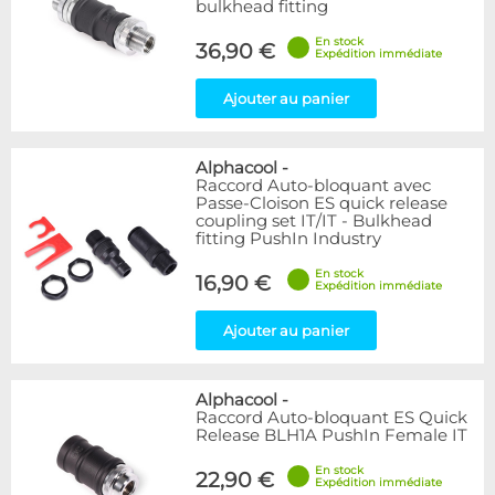
bulkhead fitting
En stock
36,90 €
Expédition immédiate
Ajouter au panier
Alphacool
-
Raccord Auto-bloquant avec
Passe-Cloison ES quick release
coupling set IT/IT - Bulkhead
fitting PushIn Industry
En stock
16,90 €
Expédition immédiate
Ajouter au panier
Alphacool
-
Raccord Auto-bloquant ES Quick
Release BLH1A PushIn Female IT
En stock
22,90 €
Expédition immédiate