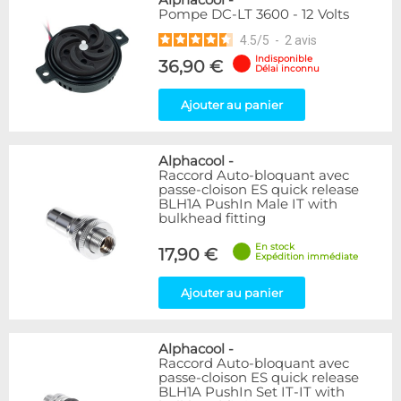
Alphacool
-
Pompe DC-LT 3600 - 12 Volts
4.5
/
5
-
2
avis
Indisponible
36,90 €
Délai inconnu
Ajouter au panier
Alphacool
-
Raccord Auto-bloquant avec
passe-cloison ES quick release
BLH1A PushIn Male IT with
bulkhead fitting
En stock
17,90 €
Expédition immédiate
Ajouter au panier
Alphacool
-
Raccord Auto-bloquant avec
passe-cloison ES quick release
BLH1A PushIn Set IT-IT with