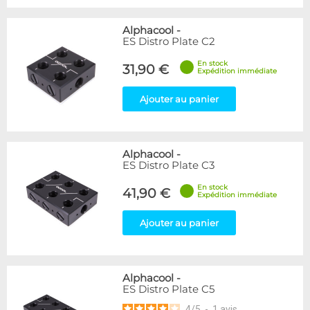
Alphacool
-
ES Distro Plate C2
En stock
31,90 €
Expédition immédiate
Ajouter au panier
Alphacool
-
ES Distro Plate C3
En stock
41,90 €
Expédition immédiate
Ajouter au panier
Alphacool
-
ES Distro Plate C5
4
/
5
-
1
avis