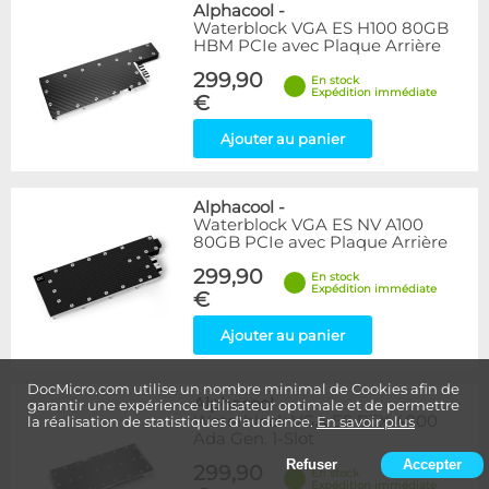
Alphacool
-
Waterblock VGA ES H100 80GB
HBM PCIe avec Plaque Arrière
299,90
En stock
Expédition immédiate
€
Ajouter au panier
Alphacool
-
Waterblock VGA ES NV A100
80GB PCIe avec Plaque Arrière
299,90
En stock
Expédition immédiate
€
Ajouter au panier
DocMicro.com utilise un nombre minimal de Cookies afin de
Alphacool
-
garantir une expérience utilisateur optimale et de permettre
Waterblock VGA ES RTX 4000
la réalisation de statistiques d'audience.
En savoir plus
Ada Gen. 1-Slot
Refuser
Accepter
299,90
En stock
Expédition immédiate