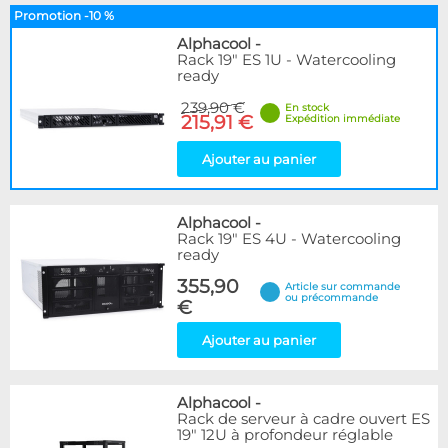
Promotion -10 %
Alphacool
-
Rack 19" ES 1U - Watercooling
ready
239,90 €
En stock
215,91 €
Expédition immédiate
Ajouter au panier
Alphacool
-
Rack 19" ES 4U - Watercooling
ready
355,90
Article sur commande
ou précommande
€
Ajouter au panier
Alphacool
-
Rack de serveur à cadre ouvert ES
19" 12U à profondeur réglable