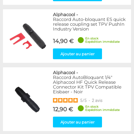
Alphacool
-
Raccord Auto-bloquant ES quick
release coupling set TPV PushIn
Industry Version
En stock
14,90 €
Expédition immédiate
Ajouter au panier
Alphacool
-
Raccord AutoBloquant 1/4"
Alphacool HF Quick Release
Connector Kit TPV Compatible
Eisbaer - Noir
5
/
5
-
2
avis
En stock
12,90 €
Expédition immédiate
Ajouter au panier