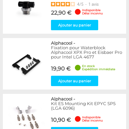
4
/
5
-
1
avis
Indisponible
22,90 €
Délai inconnu
Ajouter au panier
Alphacool
-
Fixation pour Waterblock
Alphacool XPX Pro et Eisbaer Pro
pour Intel LGA 4677
En stock
19,90 €
Expédition immédiate
Ajouter au panier
Alphacool
-
Kit ES Mounting Kit EPYC SP5
(LGA 6096)
Indisponible
10,90 €
Délai inconnu