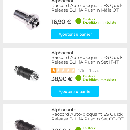
Alphacool
-
Raccord Auto-bloquant ES Quick
Release BLH1A PushIn Mâle OT
En stock
16,90 €
Expédition immédiate
Ajouter au panier
Alphacool
-
Raccord Auto-bloquant ES Quick
Release BLH1A PushIn Set IT-IT
1
/
5
-
1
avis
En stock
38,90 €
Expédition immédiate
Ajouter au panier
Alphacool
-
Raccord Auto-bloquant ES Quick
Release BLH1A PushIn Set OT-OT
En stock