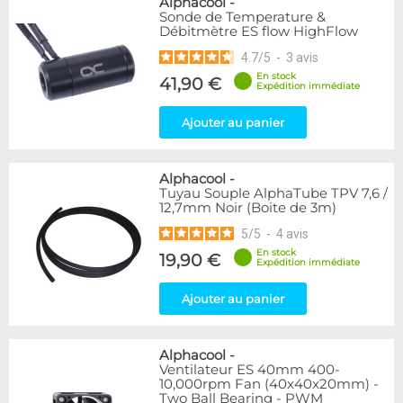
Alphacool
-
Sonde de Temperature &
Débitmètre ES flow HighFlow
4.7
/
5
-
3
avis
En stock
41,90 €
Expédition immédiate
Ajouter au panier
Alphacool
-
Tuyau Souple AlphaTube TPV 7,6 /
12,7mm Noir (Boite de 3m)
5
/
5
-
4
avis
En stock
19,90 €
Expédition immédiate
Ajouter au panier
Alphacool
-
Ventilateur ES 40mm 400-
10,000rpm Fan (40x40x20mm) -
Two Ball Bearing - PWM