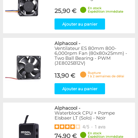
En stock
25,90 €
Expédition immédiate
Ajouter au panier
Alphacool
-
Ventilateur ES 80mm 800-
6,000rpm Fan (80x80x25mm) -
Two Ball Bearing - PWM
(JE8025B12V)
Rupture
13,90 €
1 à 2 semaines de délai
Ajouter au panier
Alphacool
-
Waterblock CPU + Pompe
Eisbaer LT (Solo) - Noir
4
/
5
-
1
avis
En stock
74,90 €
Expédition immédiate