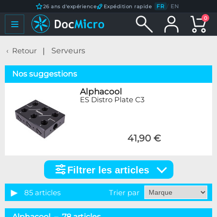
FR
/
EN
26 ans d'expérience
Expédition rapide
0
Retour
Serveurs
Nos suggestions
Alphacool
ES Distro Plate C3
41,90 €
Filtrer les articles
Filtrer
les
articles
85 articles
Trier par
Catégorie
Alphacool – 78 articles