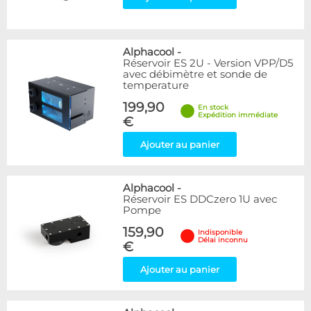
Alphacool
-
Réservoir ES 2U - Version VPP/D5
avec débimètre et sonde de
temperature
199,90
En stock
Expédition immédiate
€
Ajouter au panier
Alphacool
-
Réservoir ES DDCzero 1U avec
Pompe
159,90
Indisponible
Délai inconnu
€
Ajouter au panier