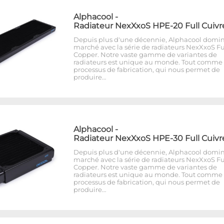
Alphacool
-
Radiateur NexXxoS HPE-20 Full Cuivr
Depuis plus d'une décennie, Alphacool domin
marché avec la série de radiateurs NexXxoS Fu
Copper. Notre vaste gamme de variantes de
radiateurs est unique au monde. Tout comme 
processus de fabrication, qui nous permet de
produire…
Alphacool
-
Radiateur NexXxoS HPE-30 Full Cuivr
Depuis plus d'une décennie, Alphacool domin
marché avec la série de radiateurs NexXxoS Fu
Copper. Notre vaste gamme de variantes de
radiateurs est unique au monde. Tout comme 
processus de fabrication, qui nous permet de
produire…