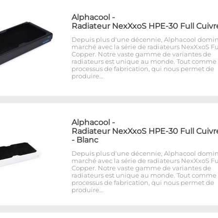
Alphacool
-
Radiateur NexXxoS HPE-30 Full Cuivr
Depuis plus d'une décennie, Alphacool domin
marché avec la série de radiateurs NexXxoS Fu
Copper. Notre vaste gamme de variantes de
radiateurs est unique au monde. Tout comme 
processus de fabrication, qui nous permet de
produire…
Alphacool
-
Radiateur NexXxoS HPE-30 Full Cuivr
- Blanc
Depuis plus d'une décennie, Alphacool domin
marché avec la série de radiateurs NexXxoS Fu
Copper. Notre vaste gamme de variantes de
radiateurs est unique au monde. Tout comme 
processus de fabrication, qui nous permet de
produire…