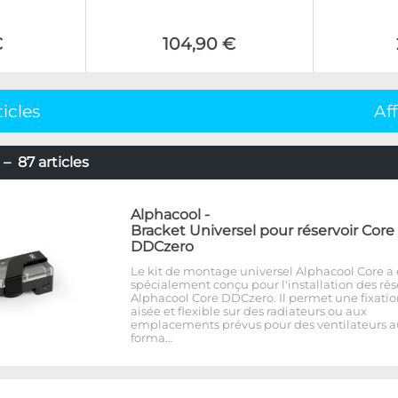
€
104,90 €
ticles
Af
– 87 articles
Alphacool
-
Bracket Universel pour réservoir Core
DDCzero
Le kit de montage universel Alphacool Core a 
spécialement conçu pour l'installation des rés
Alphacool Core DDCzero. Il permet une fixati
aisée et flexible sur des radiateurs ou aux
emplacements prévus pour des ventilateurs a
forma…