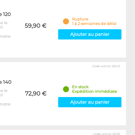
e 120
Rupture
e le
1 à 2 semaines de délai
59,90 €
ll
Ajouter au panier
notre
Code article 16243
e 140
En stock
e le
Expédition immédiate
72,90 €
ll
Ajouter au panier
notre
Code article 16135