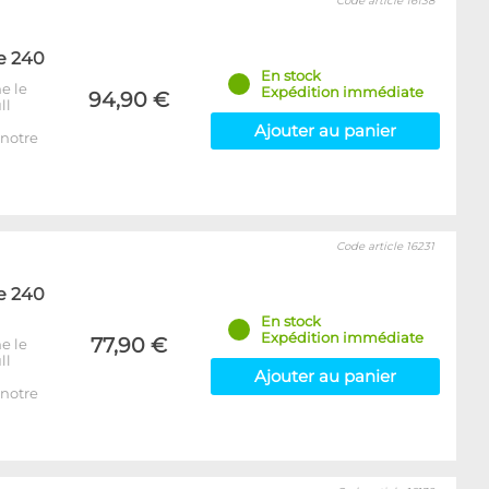
Code article 16138
e 240
En stock
e le
Expédition immédiate
94,90 €
ll
Ajouter au panier
notre
Code article 16231
e 240
En stock
Expédition immédiate
77,90 €
e le
ll
Ajouter au panier
notre