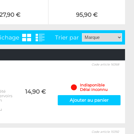
27,90 €
95,90 €
fichage
Trier par
Code article 16368
Indisponible
Délai inconnu
14,90 €
été
ervoirs
Ajouter au panier
on
u
Code article 15392