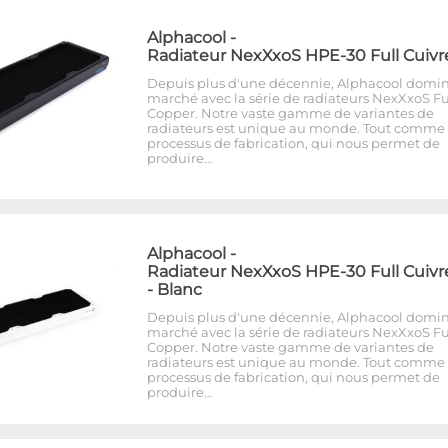
Alphacool
-
Radiateur NexXxoS HPE-30 Full Cuivr
Depuis plus d'une décennie, Alphacool domin
marché avec la série de radiateurs NexXxoS Fu
Copper. Notre vaste gamme de variantes de
radiateurs est unique au monde. Tout comme 
processus de fabrication, qui nous permet de
produire…
Alphacool
-
Radiateur NexXxoS HPE-30 Full Cuivr
- Blanc
Depuis plus d'une décennie, Alphacool domin
marché avec la série de radiateurs NexXxoS Fu
Copper. Notre vaste gamme de variantes de
radiateurs est unique au monde. Tout comme 
processus de fabrication, qui nous permet de
produire…