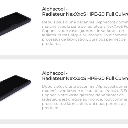
Alphacool
-
Radiateur NexXxoS HPE-20 Full Cuivr
Depuis plus d'une décennie, Alphacool domin
marché avec la série de radiateurs NexXxoS Fu
Copper. Notre vaste gamme de variantes de
radiateurs est unique au monde. Tout comme 
processus de fabrication, qui nous permet de
produire…
Alphacool
-
Radiateur NexXxoS HPE-20 Full Cuivr
Depuis plus d'une décennie, Alphacool domin
marché avec la série de radiateurs NexXxoS Fu
Copper. Notre vaste gamme de variantes de
radiateurs est unique au monde. Tout comme 
processus de fabrication, qui nous permet de
produire…