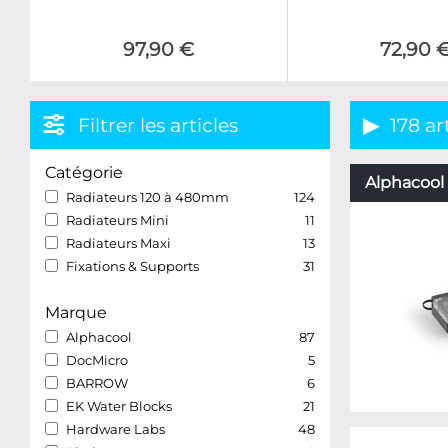
97,90 €
72,90 
Filtrer les articles
178 ar
Catégorie
Alphacool 
Radiateurs 120 à 480mm
124
Radiateurs Mini
11
Radiateurs Maxi
13
Fixations & Supports
31
Marque
Alphacool
87
DocMicro
5
BARROW
6
EK Water Blocks
21
Hardware Labs
48