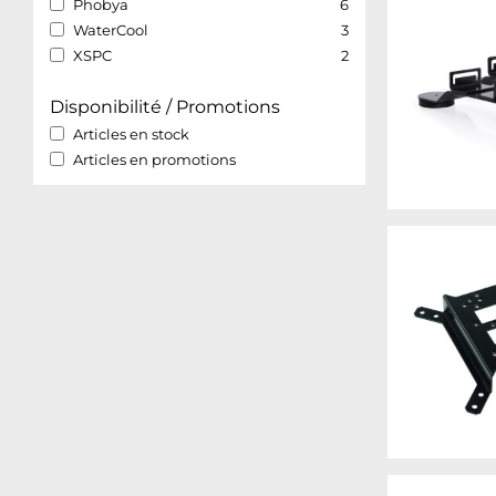
Phobya
6
WaterCool
3
XSPC
2
Disponibilité / Promotions
Articles en stock
Articles en promotions