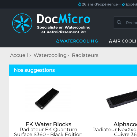
26 ans d'expérience
—
Expéd
WATERCOOLING
AIR COOL
Accueil
Watercooling
Radiateurs
Nos suggestions
EK Water Blocks
Alphaco
Radiateur EK-Quantum
Radiateur NexXxoS
Surface S360 - Black Edition
Cuivre 3