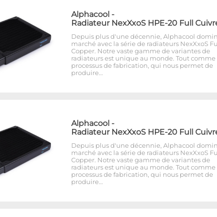
Alphacool
-
Radiateur NexXxoS HPE-20 Full Cuivr
Depuis plus d'une décennie, Alphacool domin
marché avec la série de radiateurs NexXxoS Fu
Copper. Notre vaste gamme de variantes de
radiateurs est unique au monde. Tout comme 
processus de fabrication, qui nous permet de
produire…
Alphacool
-
Radiateur NexXxoS HPE-20 Full Cuivr
Depuis plus d'une décennie, Alphacool domin
marché avec la série de radiateurs NexXxoS Fu
Copper. Notre vaste gamme de variantes de
radiateurs est unique au monde. Tout comme 
processus de fabrication, qui nous permet de
produire…