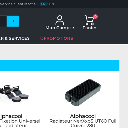
Service client réactif
—
FR
/
EN
0
Mon Compte
Panier
ER & SERVICES
PROMOTIONS
lphacool
Alphacool
Fixation Universel
Radiateur NexXxoS UT60 Full
r Radiateur
Cuivre 280