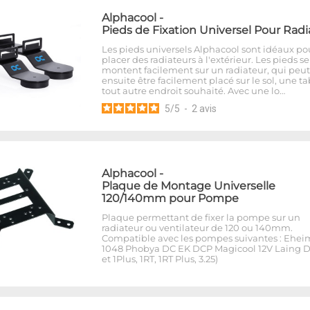
Alphacool
-
Pieds de Fixation Universel Pour Radi
Les pieds universels Alphacool sont idéaux po
placer des radiateurs à l'extérieur. Les pieds se
montent facilement sur un radiateur, qui peut
ensuite être facilement placé sur le sol, une t
tout autre endroit souhaité. Avec une lo…
5
/
5
-
2
avis
Alphacool
-
Plaque de Montage Universelle
120/140mm pour Pompe
Plaque permettant de fixer la pompe sur un
radiateur ou ventilateur de 120 ou 140mm.
Compatible avec les pompes suivantes : Ehei
1048 Phobya DC EK DCP Magicool 12V Laing D
et 1Plus, 1RT, 1RT Plus, 3.25)