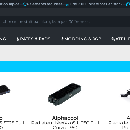
ition rapide
—
Paiements sécurisés
—
+ de 2 000 références en stock
—
ING
PÂTES & PADS
MODDING & RGB
ATELI
ol
Alphacool
A
 ST25 Full
Radiateur NexXxoS UT60 Full
Pieds de 
60
Cuivre 360
Pou