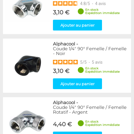
4.8
/
5
-
4
avis
En stock
3,10 €
Expédition immédiate
Ajouter au panier
Alphacool
-
Coude 1/4" 90° Femelle / Femelle
- Noir
5
/
5
-
5
avis
En stock
3,10 €
Expédition immédiate
Ajouter au panier
Alphacool
-
Coude 1/4" 90° Femelle / Femelle
Rotatif - Argent
En stock
4,40 €
Expédition immédiate