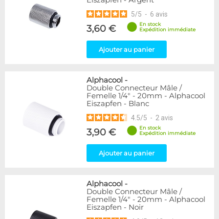
Eiszapfen - Argent
5
/
5
-
6
avis
En stock
3,60 €
Expédition immédiate
Ajouter au panier
Alphacool
-
Double Connecteur Mâle /
Femelle 1/4" - 20mm - Alphacool
Eiszapfen - Blanc
4.5
/
5
-
2
avis
En stock
3,90 €
Expédition immédiate
Ajouter au panier
Alphacool
-
Double Connecteur Mâle /
Femelle 1/4" - 20mm - Alphacool
Eiszapfen - Noir