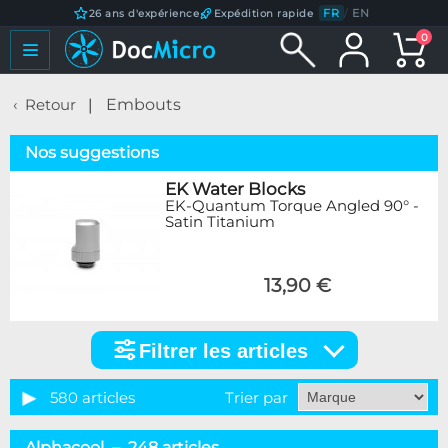
FR
/
EN
26 ans d'expérience
Expédition rapide
0
Retour
Embouts
Nos suggestions
EK Water Blocks
EK-Quantum Torque Angled 90° -
Satin Titanium
13,90 €
Filtrer les articles
Filtrer
les
articles
580 articles
Trier par
Catégorie
Alphacool – 248 articles