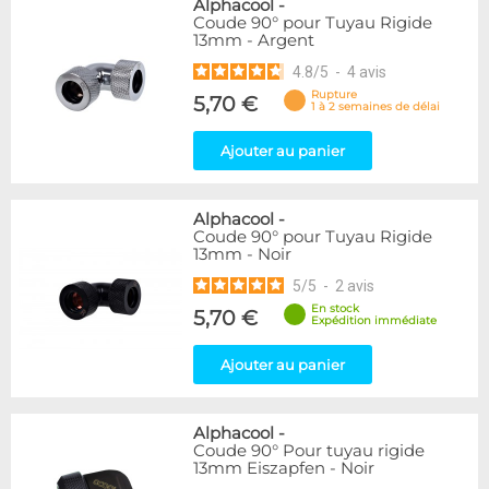
Alphacool
-
Coude 90° pour Tuyau Rigide
13mm - Argent
4.8
/
5
-
4
avis
Rupture
5,70 €
1 à 2 semaines de délai
Ajouter au panier
Alphacool
-
Coude 90° pour Tuyau Rigide
13mm - Noir
5
/
5
-
2
avis
En stock
5,70 €
Expédition immédiate
Ajouter au panier
Alphacool
-
Coude 90° Pour tuyau rigide
13mm Eiszapfen - Noir