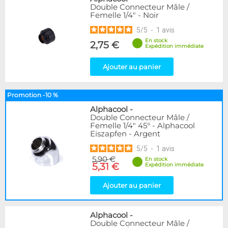
Double Connecteur Mâle /
Femelle 1/4" - Noir
5
/
5
-
1
avis
En stock
2,75 €
Expédition immédiate
Ajouter au panier
Promotion -10 %
Alphacool
-
Double Connecteur Mâle /
Femelle 1/4" 45° - Alphacool
Eiszapfen - Argent
5
/
5
-
1
avis
5,90 €
En stock
5,31 €
Expédition immédiate
Ajouter au panier
Alphacool
-
Double Connecteur Mâle /