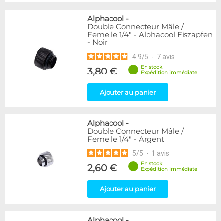
Alphacool
-
Double Connecteur Mâle /
Femelle 1/4" - Alphacool Eiszapfen
- Noir
4.9
/
5
-
7
avis
En stock
3,80 €
Expédition immédiate
Ajouter au panier
Alphacool
-
Double Connecteur Mâle /
Femelle 1/4" - Argent
5
/
5
-
1
avis
En stock
2,60 €
Expédition immédiate
Ajouter au panier
Alphacool
-