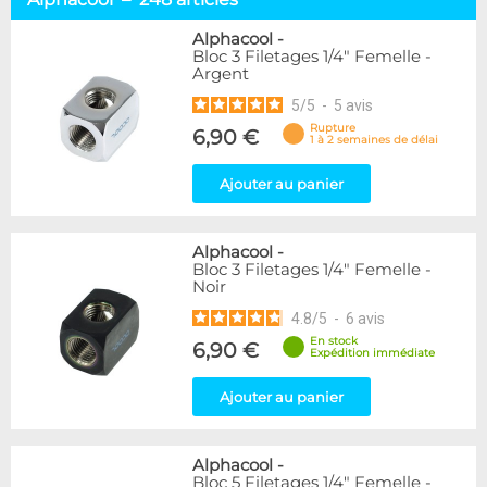
Embouts tuyaux souples
114
Embouts tubes rigides
110
Alphacool
-
Bloc 3 Filetages 1/4" Femelle -
Embouts Cannelés
18
Argent
Adaptateurs
338
5
/
5
-
5
avis
Marque
Rupture
6,90 €
1 à 2 semaines de délai
Alphacool
248
DocMicro
52
Ajouter au panier
BARROW
55
Bykski
3
Alphacool
-
Cooling.fr
10
Bloc 3 Filetages 1/4" Femelle -
EK Water Blocks
142
Noir
KooLance
18
4.8
/
5
-
6
avis
Monsoon
9
En stock
6,90 €
Nanoxia
2
Expédition immédiate
PrimoChill
1
Thermal Grizzly
Ajouter au panier
9
XSPC
31
Alphacool
-
Couleur
Bloc 5 Filetages 1/4" Femelle -