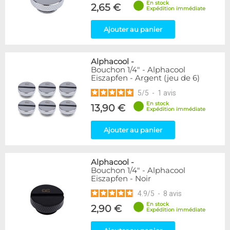
En stock
Forme
2,65 €
Expédition immédiate
Coudé 60°
1
Ajouter au panier
Genre
Femelle
24
Alphacool
-
Femelle / Femelle
53
Bouchon 1/4" - Alphacool
Mâle
61
Eiszapfen - Argent (jeu de 6)
Mâle / Femelle
120
5
/
5
-
1
avis
Mâle / Mâle
44
En stock
13,90 €
Expédition immédiate
Filetage
Ajouter au panier
1/4"
153
1/8"
1
Alphacool
-
Forme
Bouchon 1/4" - Alphacool
Eiszapfen - Noir
Adaptateur
4
Bouchon
12
4.9
/
5
-
8
avis
Carré
4
En stock
2,90 €
Expédition immédiate
Coudé 30°
2
Coudé 90°
94