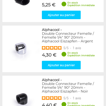
En stock
5,25 €
Expédition immédiate
Ajouter au panier
Alphacool
-
Double Connecteur Femelle /
Femelle 1/4" 90° 20mm -
Alphacool Eiszapfen - Argent
5
/
5
-
1
avis
En stock
4,30 €
Expédition immédiate
Ajouter au panier
Alphacool
-
Double Connecteur Femelle /
Femelle 1/4" 90° 20mm -
Alphacool Eiszapfen - Noir
5
/
5
-
1
avis
En stock
4,40 €
Expédition immédiate