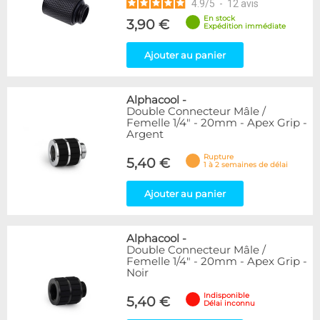
4.9
/
5
-
12
avis
En stock
3,90 €
Expédition immédiate
Ajouter au panier
Alphacool
-
Double Connecteur Mâle /
Femelle 1/4" - 20mm - Apex Grip -
Argent
Rupture
5,40 €
1 à 2 semaines de délai
Ajouter au panier
Alphacool
-
Double Connecteur Mâle /
Femelle 1/4" - 20mm - Apex Grip -
Noir
Indisponible
5,40 €
Délai inconnu