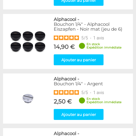
Ajouter au panier
Passe cloison
8
Raccord autobloquant
1
Raccord en T
5
Alphacool
-
Bouchon 1/4" - Alphacool
Eiszapfen - Noir mat (jeu de 6)
Disponibilité / Promotions
5
/
5
-
1
avis
Articles en stock
Articles en promotions
En stock
14,90 €
Expédition immédiate
Appliquer
Ajouter au panier
Alphacool
-
Bouchon 1/4" - Argent
5
/
5
-
1
avis
En stock
2,50 €
Expédition immédiate
Ajouter au panier
Alphacool
-