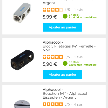
Argent
216
Argent
Bleu
2
4
/
5
-
1
avis
Or
1
En stock
5,99 €
Rouge
2
Expédition immédiate
Vert
5
Ajouter au panier
Violet
4
Couleur
Alphacool
-
Blanc
36
Bloc 5 Filetages 1/4" Femelle -
Noir
Noir/Nickel
28
5
/
5
-
1
avis
Couleur
En stock
5,90 €
Expédition immédiate
Noir
236
Plexi
2
Ajouter au panier
Forme
Coudé 45°
39
Alphacool
-
Bouchon 1/4" - Alphacool
Droit
280
Eiszapfen - Argent
Raccord en Y
5
5
/
5
-
4
avis