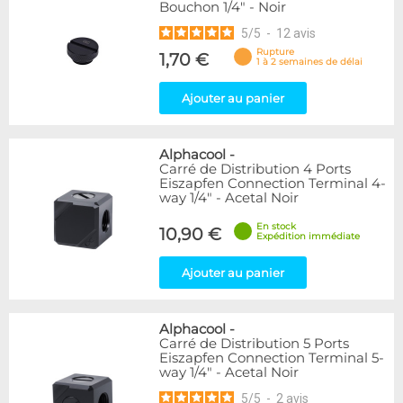
Bouchon 1/4" - Noir
5
/
5
-
12
avis
Rupture
1,70 €
1 à 2 semaines de délai
Ajouter au panier
Alphacool
-
Carré de Distribution 4 Ports
Eiszapfen Connection Terminal 4-
way 1/4" - Acetal Noir
En stock
10,90 €
Expédition immédiate
Ajouter au panier
Alphacool
-
Carré de Distribution 5 Ports
Eiszapfen Connection Terminal 5-
way 1/4" - Acetal Noir
5
/
5
-
2
avis