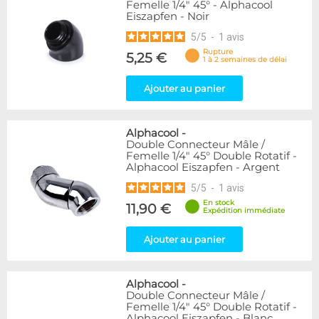
Femelle 1/4" 45° - Alphacool
Eiszapfen - Noir
5
/
5
-
1
avis
Rupture
5,25 €
1 à 2 semaines de délai
Ajouter au panier
Alphacool
-
Double Connecteur Mâle /
Femelle 1/4" 45° Double Rotatif -
Alphacool Eiszapfen - Argent
5
/
5
-
1
avis
En stock
11,90 €
Expédition immédiate
Ajouter au panier
Alphacool
-
Double Connecteur Mâle /
Femelle 1/4" 45° Double Rotatif -
Alphacool Eiszapfen - Blanc