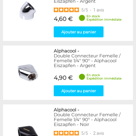
Eiszapfen - Argent
5
/
5
-
1
avis
En stock
4,60 €
Expédition immédiate
Ajouter au panier
Alphacool
-
Double Connecteur Femelle /
Femelle 1/4" 90° - Alphacool
Eiszapfen - Argent
En stock
4,90 €
Expédition immédiate
Ajouter au panier
Alphacool
-
Double Connecteur Femelle /
Femelle 1/4" 90° - Alphacool
Eiszapfen - Noir
5
/
5
-
2
avis