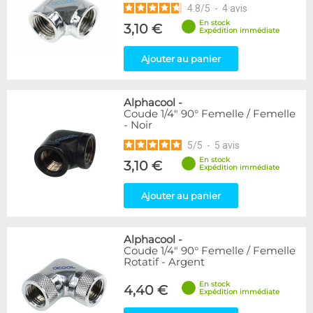
4.8
/
5
-
4
avis
En stock
3,10 €
Expédition immédiate
Ajouter au panier
Alphacool
-
Coude 1/4" 90° Femelle / Femelle
- Noir
5
/
5
-
5
avis
En stock
3,10 €
Expédition immédiate
Ajouter au panier
Alphacool
-
Coude 1/4" 90° Femelle / Femelle
Rotatif - Argent
En stock
4,40 €
Expédition immédiate