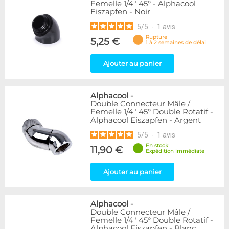
Femelle 1/4" 45° - Alphacool
Eiszapfen - Noir
5
/
5
-
1
avis
Rupture
5,25 €
1 à 2 semaines de délai
Ajouter au panier
Alphacool
-
Double Connecteur Mâle /
Femelle 1/4" 45° Double Rotatif -
Alphacool Eiszapfen - Argent
5
/
5
-
1
avis
En stock
11,90 €
Expédition immédiate
Ajouter au panier
Alphacool
-
Double Connecteur Mâle /
Femelle 1/4" 45° Double Rotatif -
Alphacool Eiszapfen - Blanc