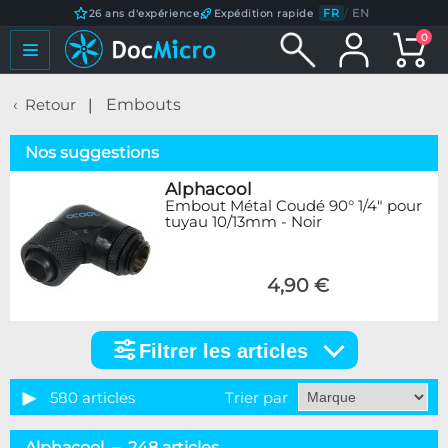
FR
/
EN
26 ans d'expérience
Expédition rapide
0
Retour
Embouts
Nos suggestions
Alphacool
Embout Métal Coudé 90° 1/4" pour
tuyau 10/13mm - Noir
4,90 €
Filtrer les articles
Filtrer
les
articles
580 articles
Trier par
Catégorie
Alphacool – 248 articles