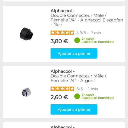
Alphacool
-
Double Connecteur Mâle /
Femelle 1/4" - Alphacool Eiszapfen
- Noir
4.9
/
5
-
7
avis
En stock
3,80 €
Expédition immédiate
Ajouter au panier
Alphacool
-
Double Connecteur Mâle /
Femelle 1/4" - Argent
5
/
5
-
1
avis
En stock
2,60 €
Expédition immédiate
Ajouter au panier
Alphacool
-