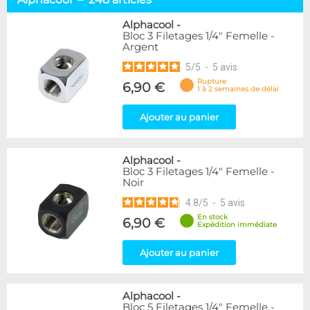
Embouts tuyaux souples
114
Embouts tubes rigides
110
Alphacool
-
Bloc 3 Filetages 1/4" Femelle -
Embouts Cannelés
18
Argent
Adaptateurs
338
5
/
5
-
5
avis
Marque
Rupture
6,90 €
1 à 2 semaines de délai
Alphacool
248
DocMicro
52
Ajouter au panier
BARROW
55
Bykski
3
Alphacool
-
Cooling.fr
10
Bloc 3 Filetages 1/4" Femelle -
EK Water Blocks
142
Noir
KooLance
18
4.8
/
5
-
5
avis
Monsoon
9
En stock
6,90 €
Nanoxia
2
Expédition immédiate
PrimoChill
1
Thermal Grizzly
Ajouter au panier
9
XSPC
31
Alphacool
-
Couleur
Bloc 5 Filetages 1/4" Femelle -