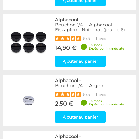
Ajouter au panier
Passe cloison
8
Raccord autobloquant
1
Raccord en T
5
Alphacool
-
Bouchon 1/4" - Alphacool
Eiszapfen - Noir mat (jeu de 6)
Disponibilité / Promotions
5
/
5
-
1
avis
Articles en stock
Articles en promotions
En stock
14,90 €
Expédition immédiate
Appliquer
Ajouter au panier
Alphacool
-
Bouchon 1/4" - Argent
5
/
5
-
1
avis
En stock
2,50 €
Expédition immédiate
Ajouter au panier
Alphacool
-