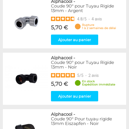
Alphacool
-
Coude 90° pour Tuyau Rigide
13mm - Argent
4.8
/
5
-
4
avis
Rupture
5,70 €
1 à 2 semaines de délai
Ajouter au panier
Alphacool
-
Coude 90° pour Tuyau Rigide
13mm - Noir
5
/
5
-
2
avis
En stock
5,70 €
Expédition immédiate
Ajouter au panier
Alphacool
-
Coude 90° Pour tuyau rigide
13mm Eiszapfen - Noir