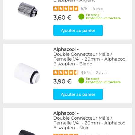
Eiszapfen - Argent
5
/
5
-
6
avis
En stock
3,60 €
Expédition immédiate
Ajouter au panier
Alphacool
-
Double Connecteur Mâle /
Femelle 1/4" - 20mm - Alphacool
Eiszapfen - Blanc
4.5
/
5
-
2
avis
En stock
3,90 €
Expédition immédiate
Ajouter au panier
Alphacool
-
Double Connecteur Mâle /
Femelle 1/4" - 20mm - Alphacool
Eiszapfen - Noir