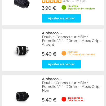
4.9
/
5
-
12
avis
En stock
3,90 €
Expédition immédiate
Ajouter au panier
Alphacool
-
Double Connecteur Mâle /
Femelle 1/4" - 20mm - Apex Grip -
Argent
Rupture
5,40 €
1 à 2 semaines de délai
Ajouter au panier
Alphacool
-
Double Connecteur Mâle /
Femelle 1/4" - 20mm - Apex Grip -
Noir
Indisponible
5,40 €
Délai inconnu