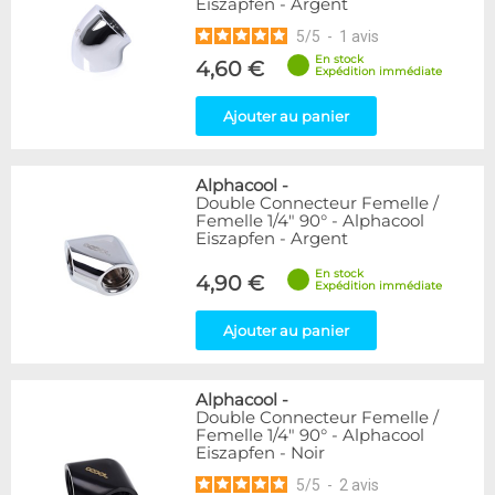
Eiszapfen - Argent
5
/
5
-
1
avis
En stock
4,60 €
Expédition immédiate
Ajouter au panier
Alphacool
-
Double Connecteur Femelle /
Femelle 1/4" 90° - Alphacool
Eiszapfen - Argent
En stock
4,90 €
Expédition immédiate
Ajouter au panier
Alphacool
-
Double Connecteur Femelle /
Femelle 1/4" 90° - Alphacool
Eiszapfen - Noir
5
/
5
-
2
avis