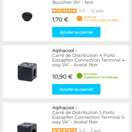
Bouchon 1/4" - Noir
5
/
5
-
12
avis
Rupture
1,70 €
1 à 2 semaines de délai
Ajouter au panier
Alphacool
-
Carré de Distribution 4 Ports
Eiszapfen Connection Terminal 4-
way 1/4" - Acetal Noir
En stock
10,90 €
Expédition immédiate
Ajouter au panier
Alphacool
-
Carré de Distribution 5 Ports
Eiszapfen Connection Terminal 5-
way 1/4" - Acetal Noir
5
/
5
-
2
avis