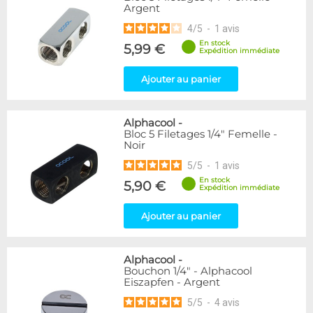
Argent
216
Argent
Noir/Nickel
28
4
/
5
-
1
avis
Or
1
En stock
5,99 €
Rouge
2
Expédition immédiate
Vert
5
Ajouter au panier
Violet
4
Couleur
Alphacool
-
Blanc
36
Bloc 5 Filetages 1/4" Femelle -
Noir
Noir
236
Plexi
2
5
/
5
-
1
avis
En stock
5,90 €
Expédition immédiate
Couleur
Bleu
2
Ajouter au panier
Forme
Coudé 30°
2
Alphacool
-
Bouchon 1/4" - Alphacool
Coudé 60°
1
Eiszapfen - Argent
Coudé 90°
94
5
/
5
-
4
avis
Raccord en Y
5