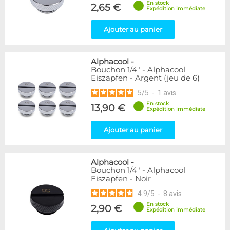
En stock
2,65 €
Expédition immédiate
Forme
Coudé 45°
39
Ajouter au panier
Droit
280
Alphacool
-
Genre
Bouchon 1/4" - Alphacool
Femelle
24
Eiszapfen - Argent (jeu de 6)
Femelle / Femelle
53
5
/
5
-
1
avis
Mâle
61
En stock
13,90 €
Mâle / Femelle
120
Expédition immédiate
Mâle / Mâle
44
Ajouter au panier
Filetage
1/4"
153
Alphacool
-
1/8"
1
Bouchon 1/4" - Alphacool
Eiszapfen - Noir
Forme
4.9
/
5
-
8
avis
Adaptateur
4
En stock
2,90 €
Expédition immédiate
Bouchon
12
Carré
4