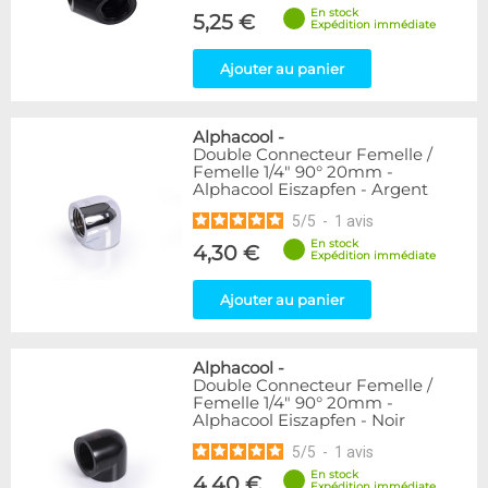
En stock
5,25 €
Expédition immédiate
Ajouter au panier
Alphacool
-
Double Connecteur Femelle /
Femelle 1/4" 90° 20mm -
Alphacool Eiszapfen - Argent
5
/
5
-
1
avis
En stock
4,30 €
Expédition immédiate
Ajouter au panier
Alphacool
-
Double Connecteur Femelle /
Femelle 1/4" 90° 20mm -
Alphacool Eiszapfen - Noir
5
/
5
-
1
avis
En stock
4,40 €
Expédition immédiate