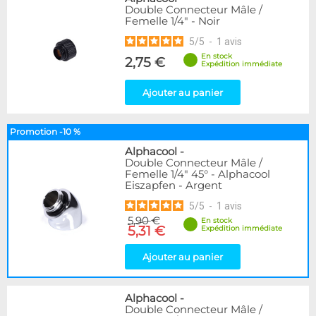
Double Connecteur Mâle /
Femelle 1/4" - Noir
5
/
5
-
1
avis
En stock
2,75 €
Expédition immédiate
Ajouter au panier
Promotion -10 %
Alphacool
-
Double Connecteur Mâle /
Femelle 1/4" 45° - Alphacool
Eiszapfen - Argent
5
/
5
-
1
avis
5,90 €
En stock
5,31 €
Expédition immédiate
Ajouter au panier
Alphacool
-
Double Connecteur Mâle /