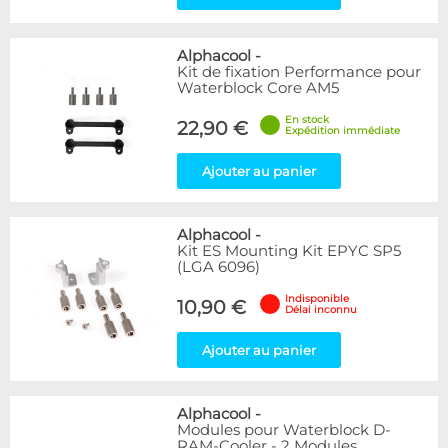
Alphacool
-
Kit de fixation Performance pour
Waterblock Core AM5
En stock
22,90 €
Expédition immédiate
Ajouter au panier
Alphacool
-
Kit ES Mounting Kit EPYC SP5
(LGA 6096)
Indisponible
10,90 €
Délai inconnu
Ajouter au panier
Alphacool
-
Modules pour Waterblock D-
RAM-Cooler - 2 Modules