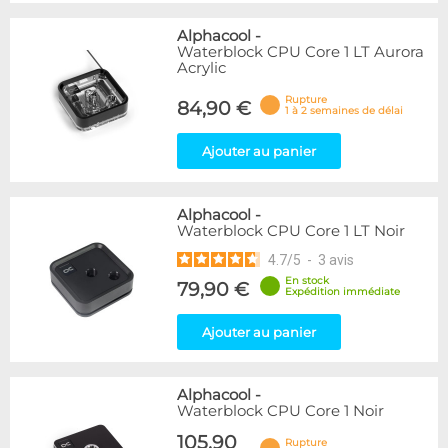
Alphacool
-
Waterblock CPU Core 1 LT Aurora
Acrylic
Rupture
84,90 €
1 à 2 semaines de délai
Ajouter au panier
Alphacool
-
Waterblock CPU Core 1 LT Noir
4.7
/
5
-
3
avis
En stock
79,90 €
Expédition immédiate
Ajouter au panier
Alphacool
-
Waterblock CPU Core 1 Noir
105,90
Rupture