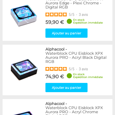
Aurora Edge - Plexi Chrome -
Digital RGB
5
/
5
-
3
avis
En stock
59,90 €
Expédition immédiate
Ajouter au panier
Alphacool
-
Waterblock CPU Eisblock XPX
Aurora PRO - Acryl Black Digital
RGB
5
/
5
-
3
avis
En stock
74,90 €
Expédition immédiate
Ajouter au panier
Alphacool
-
Waterblock CPU Eisblock XPX
Aurora PRO - Acryl Chrome