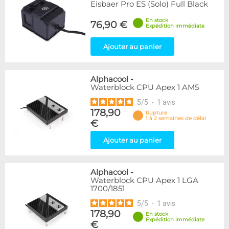
Eisbaer Pro ES (Solo) Full Black
En stock
76,90 €
Expédition immédiate
Ajouter au panier
Alphacool
-
Waterblock CPU Apex 1 AM5
5
/
5
-
1
avis
178,90
Rupture
1 à 2 semaines de délai
€
Ajouter au panier
Alphacool
-
Waterblock CPU Apex 1 LGA
1700/1851
5
/
5
-
1
avis
178,90
En stock
Expédition immédiate
€