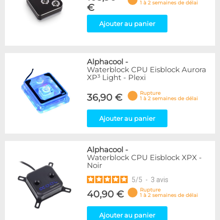
1 à 2 semaines de délai
€
Ajouter au panier
Alphacool
-
Waterblock CPU Eisblock Aurora
XP³ Light - Plexi
Rupture
36,90 €
1 à 2 semaines de délai
Ajouter au panier
Alphacool
-
Waterblock CPU Eisblock XPX -
Noir
5
/
5
-
3
avis
Rupture
40,90 €
1 à 2 semaines de délai
Ajouter au panier