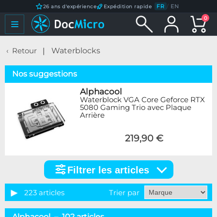
FR
/
EN
26 ans d'expérience
Expédition rapide
0
Retour
Waterblocks
Nos suggestions
Alphacool
Waterblock VGA Core Geforce RTX
5080 Gaming Trio avec Plaque
Arrière
219,90 €
Filtrer les articles
Filtrer
les
articles
223 articles
Trier par
Catégorie
Alphacool – 102 articles