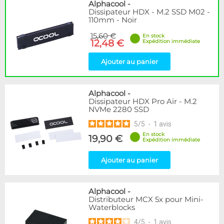
Disponibilité / Promotions
Alphacool
-
Dissipateur HDX - M.2 SSD M02 -
Articles en stock
110mm - Noir
Articles en promotions
15,60 €
En stock
12,48 €
Expédition immédiate
Appliquer
Ajouter au panier
Alphacool
-
Dissipateur HDX Pro Air - M.2
NVMe 2280 SSD
5
/
5
-
1
avis
En stock
19,90 €
Expédition immédiate
Ajouter au panier
Alphacool
-
Distributeur MCX 5x pour Mini-
Waterblocks
4
/
5
-
1
avis