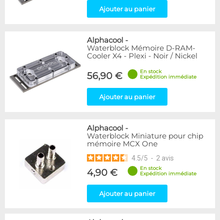
Ajouter au panier
Alphacool
-
Waterblock Mémoire D-RAM-
Cooler X4 - Plexi - Noir / Nickel
En stock
56,90 €
Expédition immédiate
Ajouter au panier
Alphacool
-
Waterblock Miniature pour chip
mémoire MCX One
4.5
/
5
-
2
avis
En stock
4,90 €
Expédition immédiate
Ajouter au panier