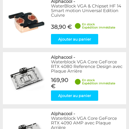
Alphacool
-
WaterBlock VGA & Chipset HF 14
Smart motion Universal Edition
Cuivre
En stock
38,90 €
Expédition immédiate
Ajouter au panier
Alphacool
-
Waterblock VGA Core GeForce
RTX 4080 Reference Design avec
Plaque Arrière
169,90
En stock
Expédition immédiate
€
Ajouter au panier
Alphacool
-
Waterblock VGA Core GeForce
RTX 4090 AMP avec Plaque
Arrière