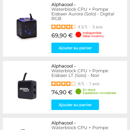
Alphacool
-
Waterblock CPU + Pompe
Eisbaer Aurora (Solo) - Digital
RGB
4.3
/
5
-
3
avis
Indisponible
69,90 €
Délai inconnu
Ajouter au panier
Alphacool
-
Waterblock CPU + Pompe
Eisbaer LT (Solo) - Noir
4
/
5
-
1
avis
En stock
74,90 €
Expédition immédiate
Ajouter au panier
Alphacool
-
Waterblock CPU + Pompe