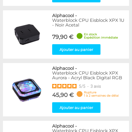
Alphacool
-
Waterblock CPU Eisblock XPX 1U
- Noir Acetal
En stock
79,90 €
Expédition immédiate
Ajouter au panier
Alphacool
-
Waterblock CPU Eisblock XPX
Aurora - Acryl Black Digital RGB
5
/
5
-
3
avis
Rupture
45,90 €
1 à 2 semaines de délai
Ajouter au panier
Alphacool
-
Waterblock CPU Eisblock XPX