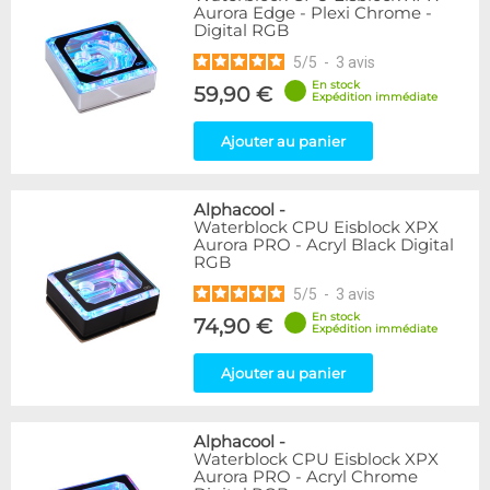
Aurora Edge - Plexi Chrome -
Digital RGB
5
/
5
-
3
avis
En stock
59,90 €
Expédition immédiate
Ajouter au panier
Alphacool
-
Waterblock CPU Eisblock XPX
Aurora PRO - Acryl Black Digital
RGB
5
/
5
-
3
avis
En stock
74,90 €
Expédition immédiate
Ajouter au panier
Alphacool
-
Waterblock CPU Eisblock XPX
Aurora PRO - Acryl Chrome