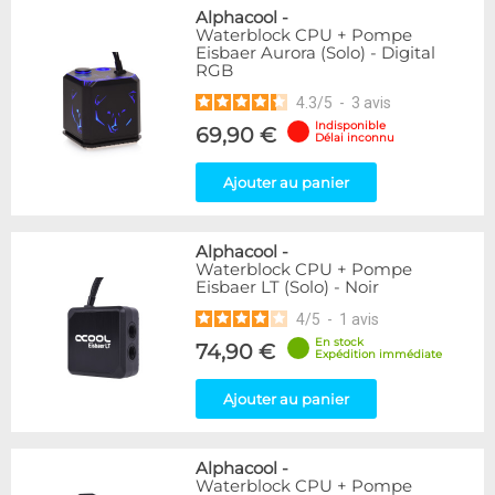
Alphacool
-
Waterblock CPU + Pompe
Eisbaer Aurora (Solo) - Digital
RGB
4.3
/
5
-
3
avis
Indisponible
69,90 €
Délai inconnu
Ajouter au panier
Alphacool
-
Waterblock CPU + Pompe
Eisbaer LT (Solo) - Noir
4
/
5
-
1
avis
En stock
74,90 €
Expédition immédiate
Ajouter au panier
Alphacool
-
Waterblock CPU + Pompe