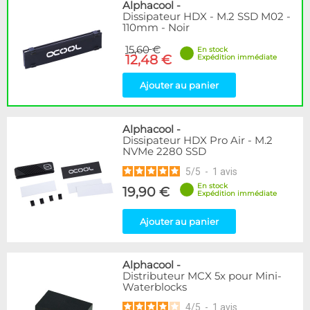
Disponibilité / Promotions
Alphacool
-
Dissipateur HDX - M.2 SSD M02 -
Articles en stock
110mm - Noir
Articles en promotions
15,60 €
En stock
12,48 €
Expédition immédiate
Appliquer
Ajouter au panier
Alphacool
-
Dissipateur HDX Pro Air - M.2
NVMe 2280 SSD
5
/
5
-
1
avis
En stock
19,90 €
Expédition immédiate
Ajouter au panier
Alphacool
-
Distributeur MCX 5x pour Mini-
Waterblocks
4
/
5
-
1
avis