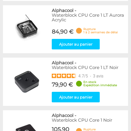
Alphacool
-
Waterblock CPU Core 1 LT Aurora
Acrylic
Rupture
84,90 €
1 à 2 semaines de délai
Ajouter au panier
Alphacool
-
Waterblock CPU Core 1 LT Noir
4.7
/
5
-
3
avis
En stock
79,90 €
Expédition immédiate
Ajouter au panier
Alphacool
-
Waterblock CPU Core 1 Noir
105,90
Rupture