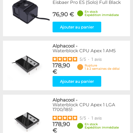
Eisbaer Pro ES (Solo) Full Black
En stock
76,90 €
Expédition immédiate
Ajouter au panier
Alphacool
-
Waterblock CPU Apex 1 AM5
5
/
5
-
1
avis
178,90
Rupture
1 à 2 semaines de délai
€
Ajouter au panier
Alphacool
-
Waterblock CPU Apex 1 LGA
1700/1851
5
/
5
-
1
avis
178,90
En stock
Expédition immédiate
€