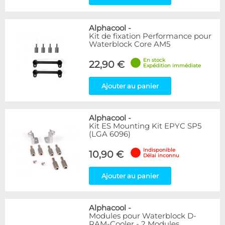
Alphacool
-
Kit de fixation Performance pour
Waterblock Core AM5
En stock
22,90 €
Expédition immédiate
Ajouter au panier
Alphacool
-
Kit ES Mounting Kit EPYC SP5
(LGA 6096)
Indisponible
10,90 €
Délai inconnu
Ajouter au panier
Alphacool
-
Modules pour Waterblock D-
RAM-Cooler - 2 Modules