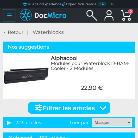
FR
/
EN
26 ans d'expérience
Expédition rapide
0
Retour
Waterblocks
Nos suggestions
Alphacool
Modules pour Waterblock D-RAM-
Cooler - 2 Modules
22,90 €
Filtrer les articles
Filtrer
les
articles
223 articles
Trier par
Catégorie
Alphacool – 102 articles