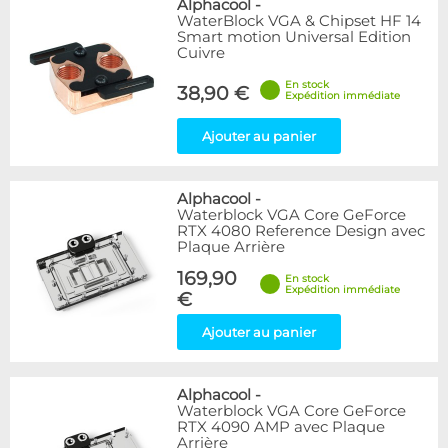
Alphacool
-
WaterBlock VGA & Chipset HF 14
Smart motion Universal Edition
Cuivre
En stock
38,90 €
Expédition immédiate
Ajouter au panier
Alphacool
-
Waterblock VGA Core GeForce
RTX 4080 Reference Design avec
Plaque Arrière
169,90
En stock
Expédition immédiate
€
Ajouter au panier
Alphacool
-
Waterblock VGA Core GeForce
RTX 4090 AMP avec Plaque
Arrière