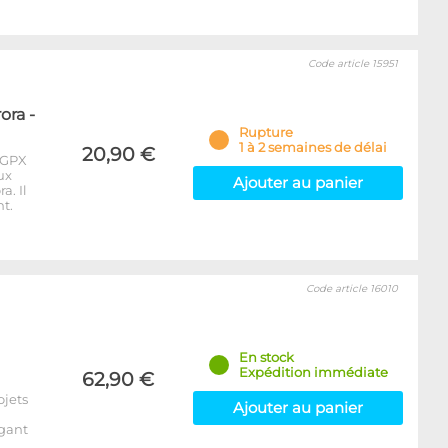
Code article 15951
ora -
Rupture
1 à 2 semaines de délai
20,90 €
 GPX
ux
Ajouter au panier
a. Il
t.
Code article 16010
En stock
Expédition immédiate
62,90 €
ojets
Ajouter au panier
égant