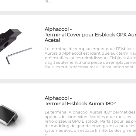
la…
Alphacool
-
Terminal Cover pour Eisblock GPX Aur
Acetal
Le terminal de remplacement pour l’Eisblock
Aurora d’Alphacool est identique aux termina
préinstallés sur les refroidisseurs Eisblock Auror
s’agit seulement d’une pièce de remplacemen
Tous les outils nécessaires à l’installation sont…
Alphacool
-
Terminal Eisblock Aurora 180°
Le terminal Alphacool Aurora 180° permet des
options de connexion flexibles pour tous les
refroidisseurs GPU Eisblock. Parfait pour les pr
de modding de grande envergure ou pour les
systèmes avec un espace limité. Le design él
e…