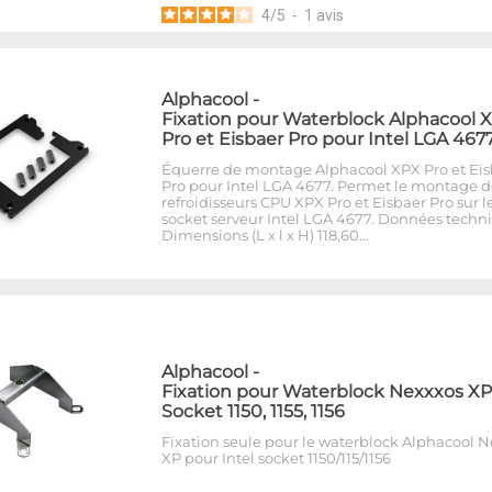
4
/
5
-
1
avis
Alphacool
-
Fixation pour Waterblock Alphacool 
Pro et Eisbaer Pro pour Intel LGA 467
Équerre de montage Alphacool XPX Pro et Eis
Pro pour Intel LGA 4677. Permet le montage d
refroidisseurs CPU XPX Pro et Eisbaer Pro sur l
socket serveur Intel LGA 4677. Données techn
Dimensions (L x l x H) 118,60…
Alphacool
-
Fixation pour Waterblock Nexxxos XP
Socket 1150, 1155, 1156
Fixation seule pour le waterblock Alphacool 
XP pour Intel socket 1150/115/1156