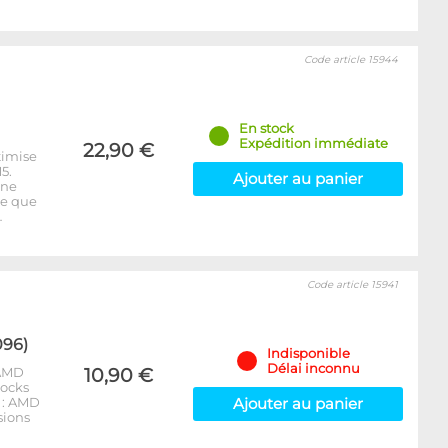
Code article 15944
En stock
Expédition immédiate
22,90 €
timise
5.
Ajouter au panier
 ne
re que
…
Code article 15941
096)
Indisponible
Délai inconnu
 AMD
10,90 €
locks
 : AMD
Ajouter au panier
sions