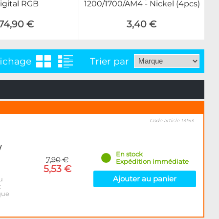
igital RGB
1200/1700/AM4 - Nickel (4pcs)
74,90 €
3,40 €
fichage
Trier par
Code article 13153
/
En stock
7,90 €
Expédition immédiate
5,53 €
Ajouter au panier
u
:
que