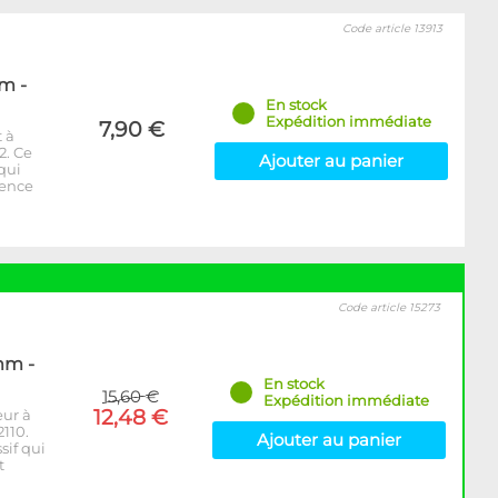
Code article 13913
m -
En stock
Expédition immédiate
7,90 €
 à
2. Ce
Ajouter au panier
 qui
rence
Code article 15273
mm -
En stock
15,60 €
Expédition immédiate
12,48 €
eur à
110.
Ajouter au panier
sif qui
t