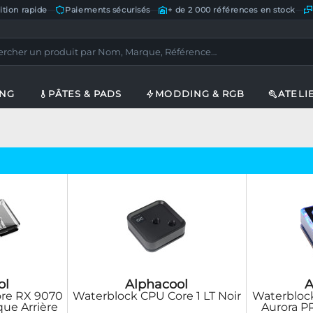
ition rapide
—
Paiements sécurisés
—
+ de 2 000 références en stock
—
ING
PÂTES & PADS
MODDING & RGB
ATELI
ol
Alphacool
A
re RX 9070
Waterblock CPU Core 1 LT Noir
Waterbloc
que Arrière
Aurora P