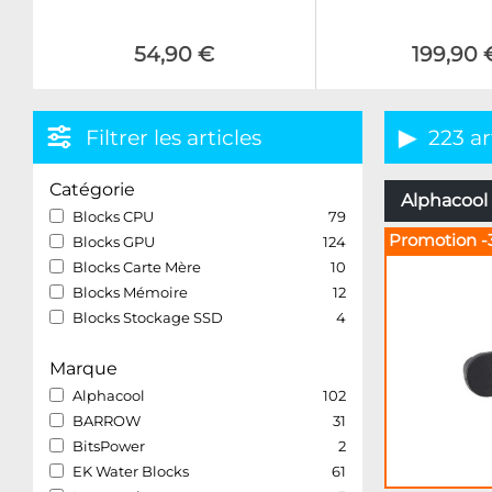
54,90 €
199,90 
Filtrer les articles
223 ar
Catégorie
Alphacool 
Blocks CPU
79
Promotion -
Blocks GPU
124
Blocks Carte Mère
10
Blocks Mémoire
12
Blocks Stockage SSD
4
Marque
Alphacool
102
BARROW
31
BitsPower
2
EK Water Blocks
61