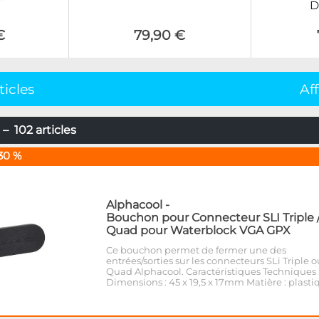
D
€
79,90 €
ticles
Af
– 102 articles
30 %
Alphacool
-
Bouchon pour Connecteur SLI Triple 
Quad pour Waterblock VGA GPX
Ce bouchon permet de fermer une des
entrées/sorties sur les connecteurs SLi Triple o
Quad Alphacool. Caractéristiques Techniques 
Dimensions : 45 x 19,5 x 17mm Matière : plasti