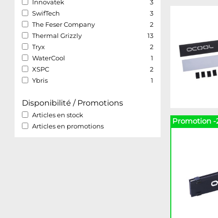
Innovatek
3
SwifTech
3
The Feser Company
2
Thermal Grizzly
13
Tryx
2
WaterCool
1
XSPC
2
Ybris
1
Disponibilité / Promotions
Articles en stock
Promotion -
Articles en promotions