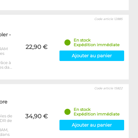
Code article 12885
er -
En stock
Expédition immédiate
22,90 €
-RAM
les
Ajouter au panier
râce à
es da…
Code article 15822
ore
En stock
Expédition immédiate
34,90 €
les de
DDR de
Ajouter au panier
RAM,
 dans