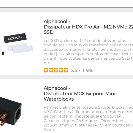
Alphacool
-
Dissipateur HDX Pro Air - M.2 NVMe 2
SSD
Les SSD au format M.2 sont de plus en plus
populaires. Les taux de transfert élevés et les
d'accès extrêmement faibles permettent un tr
et des jeux plus rapides et plus efficaces. Pour
garantir que toutes les performances du SSD 
pu…
5
/
5
-
1
avis
Alphacool
-
Distributeur MCX 5x pour Mini-
Waterblocks
Permet d'alimenter jusqu'à 5 waterblocks Ne
MXC-One. Les 2 filetages aux extrémités perm
de connecter n'importe quel embout 1/4".
Caractérsitiques Techniques : Dimensions :
28x20x18mm 2x filetages 1/4" 5x embouts cann
3mm …