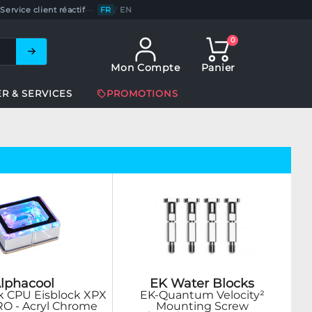
Service client réactif
—
FR
/
EN
0
Mon Compte
Panier
ER & SERVICES
PROMOTIONS
lphacool
EK Water Blocks
k CPU Eisblock XPX
EK-Quantum Velocity²
RO - Acryl Chrome
Mounting Screw