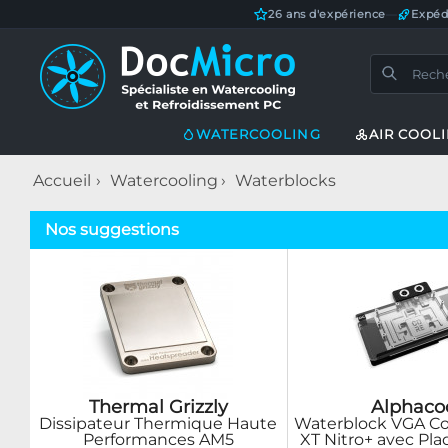
26 ans d'expérience
—
Expéd
WATERCOOLING
AIR COOL
Accueil
Watercooling
Waterblocks
Nos suggestions
Thermal Grizzly
Alphaco
Dissipateur Thermique Haute
Waterblock VGA Co
Performances AM5
XT Nitro+ avec Pla