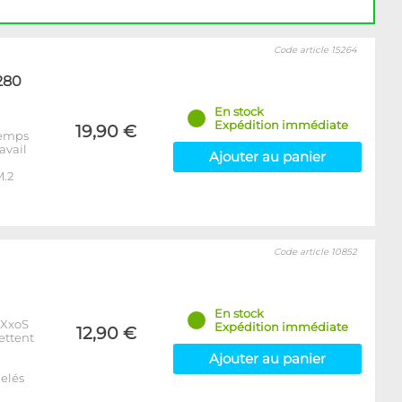
Code article 15264
280
En stock
Expédition immédiate
19,90 €
 temps
avail
Ajouter au panier
M.2
Code article 10852
En stock
xXxoS
Expédition immédiate
12,90 €
ettent
Ajouter au panier
elés