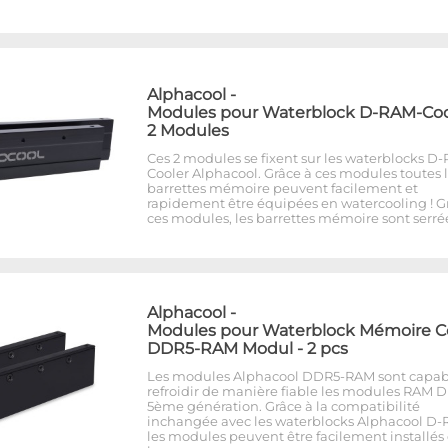
Alphacool
-
Modules pour Waterblock D-RAM-Cool
2 Modules
Ces 2 modules se fixent sur les waterblocks D
Cooler Alphacool. Grâce à ces modules toutes 
barrettes mémoire peuvent facilement et
rapidement être équipées en watercooling ! G
ces modules, les barrettes mémoire sont serré
Alphacool
-
Modules pour Waterblock Mémoire C
DDR5-RAM Modul - 2 pcs
Les modules Alphacool DDR5-RAM sont capab
refroidir de manière fiable les modules RAM 
5ème génération. Grâce à la compatibilité
inchangée avec les waterblocks Alphacool D-
les modules peuvent être facilement installés