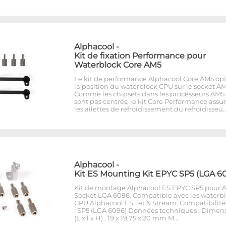
Alphacool
-
Kit de fixation Performance pour
Waterblock Core AM5
Le kit de performance Alphacool Core AM5 op
la position du waterblock CPU sur le socket AM
Comme les chipsets dans les processeurs AM5
sont pas centrés, le kit Core Performance assu
les ailettes de refroidissement du refroidisseu
Alphacool
-
Kit ES Mounting Kit EPYC SP5 (LGA 6
Kit de montage Alphacool ES EPYC SP5 pour
Socket LGA 6096. Compatible avec les waterb
CPU Alphacool ES Jet & Stream. Compatibilité
: SP5 (LGA 6096) Données techniques : Dimen
(L x l x H) : 19 x 19,75 x 20 mm M…