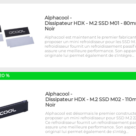
Alphacool
-
Dissipateur HDX - M.2 SSD M01 - 80m
Noir
Alphacool est maintenant le premier fabricant
proposer un mini refroidisseur pour les SSD M.
refroidisseur fournit un refroidissement passif
assure une meilleure performance. Son appa
originale lui permet également de s'intégre…
20 %
Alphacool
-
Dissipateur HDX - M.2 SSD M02 - 110
Noir
Alphacool est désormais le premier construct
proposer un mini refroidisseur pour SSD M.2 22
Ce refroidisseur fournit un refroidissement pas
assure une meilleure performance. Son aspec
original lui permet également de s'intég…