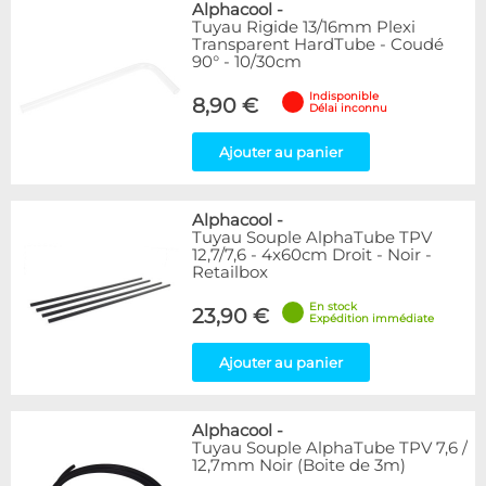
Alphacool
-
Tuyau Rigide 13/16mm Plexi
Transparent HardTube - Coudé
90° - 10/30cm
Indisponible
8,90 €
Délai inconnu
Ajouter au panier
Alphacool
-
Tuyau Souple AlphaTube TPV
12,7/7,6 - 4x60cm Droit - Noir -
Retailbox
En stock
23,90 €
Expédition immédiate
Ajouter au panier
Alphacool
-
Tuyau Souple AlphaTube TPV 7,6 /
12,7mm Noir (Boite de 3m)