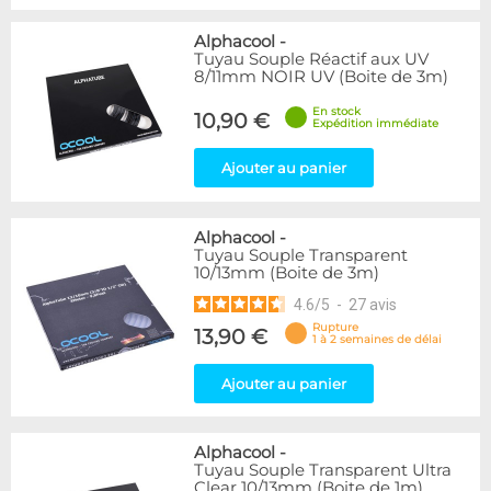
Alphacool
-
Tuyau Souple Réactif aux UV
8/11mm NOIR UV (Boite de 3m)
En stock
10,90 €
Expédition immédiate
Ajouter au panier
Alphacool
-
Tuyau Souple Transparent
10/13mm (Boite de 3m)
4.6
/
5
-
27
avis
Rupture
13,90 €
1 à 2 semaines de délai
Ajouter au panier
Alphacool
-
Tuyau Souple Transparent Ultra
Clear 10/13mm (Boite de 1m)