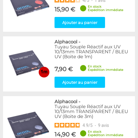
4
/
5
-
1
avis
En stock
15,90 €
Expédition immédiate
Ajouter au panier
Alphacool
-
Tuyau Souple Réactif aux UV
10/13mm TRANSPARENT / BLEU
UV (Boite de 1m)
En stock
7,90 €
Expédition immédiate
Ajouter au panier
Alphacool
-
Tuyau Souple Réactif aux UV
10/13mm TRANSPARENT / BLEU
UV (Boite de 3m)
4.9
/
5
-
9
avis
En stock
14,90 €
Expédition immédiate