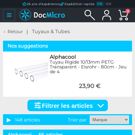
FR
/
EN
26 ans d'expérience
Expédition rapide
0
Retour
Tuyaux & Tubes
Nos suggestions
Alphacool
Tuyau Rigide 10/13mm PETG
Transparent - Eisrohr - 80cm - Jeu
de 4
23,90 €
Filtrer les articles
Filtrer
les
articles
148 articles
Trier par
Catégorie
Alphacool – 56 articles