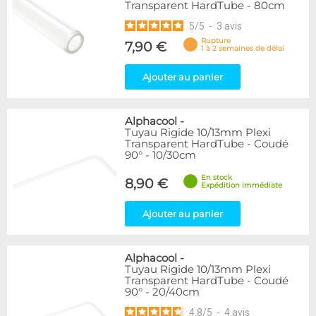
Transparent HardTube - 80cm
5
/
5
-
3
avis
Rupture
7,90 €
1 à 2 semaines de délai
Ajouter au panier
Alphacool
-
Tuyau Rigide 10/13mm Plexi
Transparent HardTube - Coudé
90° - 10/30cm
En stock
8,90 €
Expédition immédiate
Ajouter au panier
Alphacool
-
Tuyau Rigide 10/13mm Plexi
Transparent HardTube - Coudé
90° - 20/40cm
4.8
/
5
-
4
avis