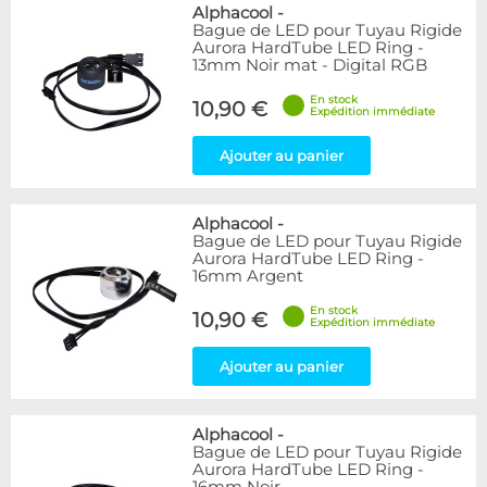
Bleu
9
Alphacool
-
Bague de LED pour Tuyau Rigide
Noir
15
Aurora HardTube LED Ring -
Plexi
5
13mm Noir mat - Digital RGB
Rouge
1
En stock
Transparent
40
10,90 €
Expédition immédiate
Vert
1
Ajouter au panier
Disponibilité / Promotions
Articles en stock
Alphacool
-
Articles en promotions
Bague de LED pour Tuyau Rigide
Aurora HardTube LED Ring -
Appliquer
16mm Argent
En stock
10,90 €
Expédition immédiate
Ajouter au panier
Alphacool
-
Bague de LED pour Tuyau Rigide
Aurora HardTube LED Ring -