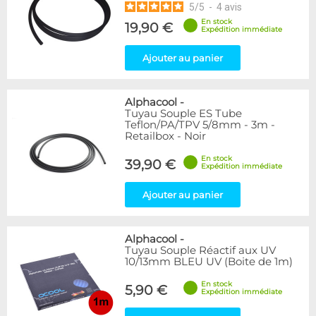
5
/
5
-
4
avis
En stock
19,90 €
Expédition immédiate
Ajouter au panier
Alphacool
-
Tuyau Souple ES Tube
Teflon/PA/TPV 5/8mm - 3m -
Retailbox - Noir
En stock
39,90 €
Expédition immédiate
Ajouter au panier
Alphacool
-
Tuyau Souple Réactif aux UV
10/13mm BLEU UV (Boite de 1m)
En stock
5,90 €
Expédition immédiate