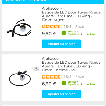
Tuyaux souples
52
Tubes rigides
37
Alphacool
-
Bague de LED pour Tuyau Rigide
Accessoires pour tuyaux
59
Aurora HardTube LED Ring -
13mm Argent
Marque
4.5
/
5
-
2
avis
Alphacool
56
En stock
9,90 €
DocMicro
27
Expédition immédiate
BARROW
17
Ajouter au panier
BitsPower
2
Bykski
1
Cooling.fr
1
Alphacool
-
EK Water Blocks
15
Bague de LED pour Tuyau Rigide
MasterKleer
3
Aurora HardTube LED Ring -
13mm Chrome - RGB
Mayhems
12
Monsoon
3
4.5
/
5
-
2
avis
Tygon
4
En stock
6,90 €
Expédition immédiate
XSPC
7
Ajouter au panier
Couleur
Argent
2