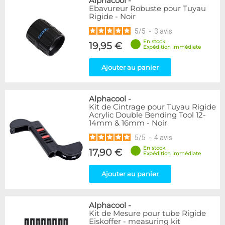
Alphacool
-
Ebavureur Robuste pour Tuyau
Rigide - Noir
5
/
5
-
3
avis
En stock
19,95 €
Expédition immédiate
Ajouter au panier
Alphacool
-
Kit de Cintrage pour Tuyau Rigide
Acrylic Double Bending Tool 12-
14mm & 16mm - Noir
5
/
5
-
4
avis
En stock
17,90 €
Expédition immédiate
Ajouter au panier
Alphacool
-
Kit de Mesure pour tube Rigide
Eiskoffer - measuring kit