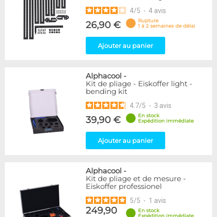
4
/
5
-
4
avis
Rupture
26,90 €
1 à 2 semaines de délai
Ajouter au panier
Alphacool
-
Kit de pliage - Eiskoffer light -
bending kit
4.7
/
5
-
3
avis
En stock
39,90 €
Expédition immédiate
Ajouter au panier
Alphacool
-
Kit de pliage et de mesure -
Eiskoffer professionel
5
/
5
-
1
avis
249,90
En stock
Expédition immédiate