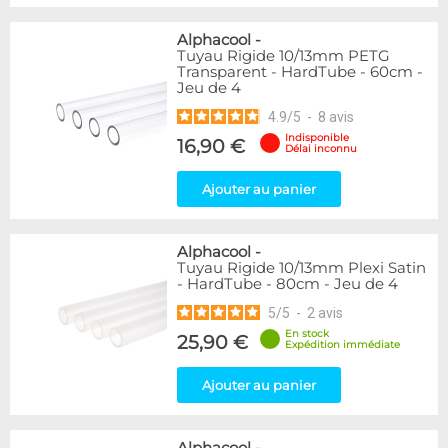
Alphacool
-
Tuyau Rigide 10/13mm PETG
Transparent - HardTube - 60cm -
Jeu de 4
4.9
/
5
-
8
avis
Indisponible
16,90 €
Délai inconnu
Ajouter au panier
Alphacool
-
Tuyau Rigide 10/13mm Plexi Satin
- HardTube - 80cm - Jeu de 4
5
/
5
-
2
avis
En stock
25,90 €
Expédition immédiate
Ajouter au panier