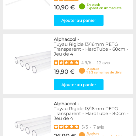
En stock
10,90 €
Expédition immédiate
Ajouter au panier
Alphacool
-
Tuyau Rigide 13/16mm PETG
Transparent - HardTube - 60cm -
Jeu de 4
4.9
/
5
-
12
avis
Rupture
19,90 €
1 à 2 semaines de délai
Ajouter au panier
Alphacool
-
Tuyau Rigide 13/16mm PETG
Transparent - HardTube - 80cm -
Jeu de 4
5
/
5
-
7
avis
Rupture