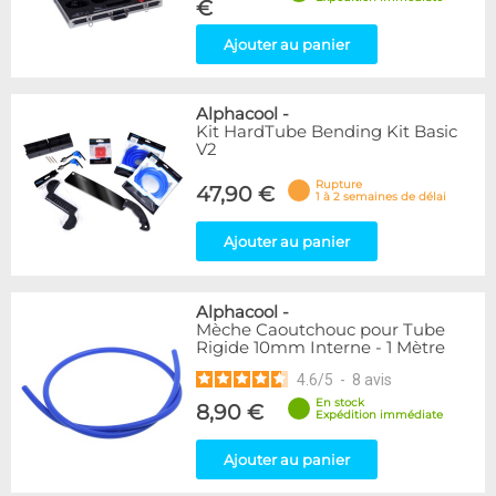
€
Ajouter au panier
Alphacool
-
Kit HardTube Bending Kit Basic
V2
Rupture
47,90 €
1 à 2 semaines de délai
Ajouter au panier
Alphacool
-
Mèche Caoutchouc pour Tube
Rigide 10mm Interne - 1 Mètre
4.6
/
5
-
8
avis
En stock
8,90 €
Expédition immédiate
Ajouter au panier