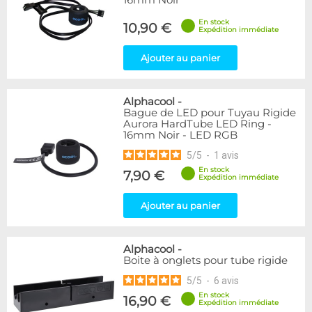
16mm Noir
En stock
10,90 €
Expédition immédiate
Ajouter au panier
Alphacool
-
Bague de LED pour Tuyau Rigide
Aurora HardTube LED Ring -
16mm Noir - LED RGB
5
/
5
-
1
avis
En stock
7,90 €
Expédition immédiate
Ajouter au panier
Alphacool
-
Boite à onglets pour tube rigide
5
/
5
-
6
avis
En stock
16,90 €
Expédition immédiate