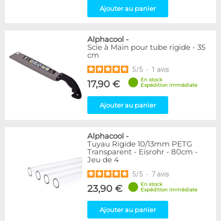
Ajouter au panier
Alphacool
-
Scie à Main pour tube rigide - 35
cm
5
/
5
-
1
avis
En stock
17,90 €
Expédition immédiate
Ajouter au panier
Alphacool
-
Tuyau Rigide 10/13mm PETG
Transparent - Eisrohr - 80cm -
Jeu de 4
5
/
5
-
7
avis
En stock
23,90 €
Expédition immédiate
Ajouter au panier