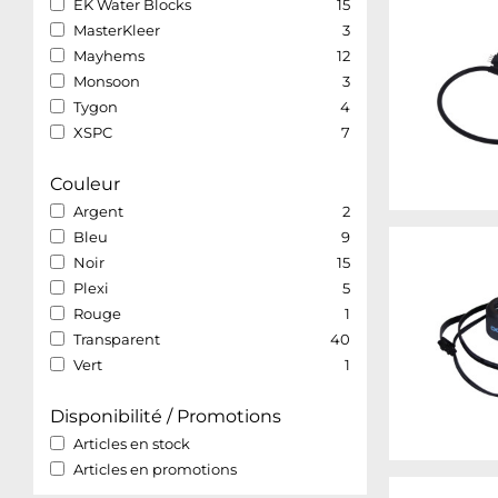
EK Water Blocks
15
MasterKleer
3
Mayhems
12
Monsoon
3
Tygon
4
XSPC
7
Couleur
Argent
2
Bleu
9
Noir
15
Plexi
5
Rouge
1
Transparent
40
Vert
1
Disponibilité / Promotions
Articles en stock
Articles en promotions