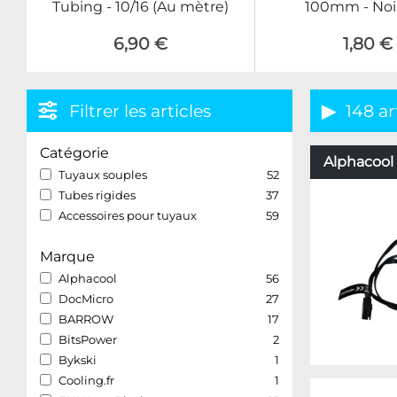
Tubing - 10/16 (Au mètre)
100mm - Noi
6,90 €
1,80 €
Filtrer les articles
148 ar
Catégorie
Alphacool 
Tuyaux souples
52
Tubes rigides
37
Accessoires pour tuyaux
59
Marque
Alphacool
56
DocMicro
27
BARROW
17
BitsPower
2
Bykski
1
Cooling.fr
1