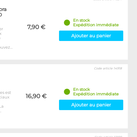
ora
D
En stock
Expédition immédiate
7,90 €
er
x
Ajouter au panier
e
ouvez…
Code article 14918
En stock
es est
Expédition immédiate
16,90 €
ciaux
Ajouter au panier
La
…