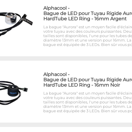
Alphacool
-
Bague de LED pour Tuyau Rigide Aur
HardTube LED Ring - 16mm Argent
La bague "Aurora" est un moyen facile d'éclair
votre tuyau avec des couleurs puissantes. Deu
tailles sont disponibles, l'une pour les tubes d
diamètre 13mm et une version pour 16mm. La
bague est équipée de 3 LEDs. Bien sûr vous p
Alphacool
-
Bague de LED pour Tuyau Rigide Aur
HardTube LED Ring - 16mm Noir
La bague "Aurora" est un moyen facile d'éclair
votre tuyau avec des couleurs puissantes. Deu
tailles sont disponibles, l'une pour les tubes d
diamètre 13mm et une version pour 16mm. La
bague est équipée de 3 LEDs. Bien sûr vous p