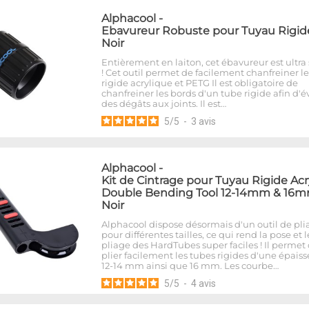
Alphacool
-
Ebavureur Robuste pour Tuyau Rigide
Noir
Entièrement en laiton, cet ébavureur est ultra 
! Cet outil permet de facilement chanfreiner l
rigide acrylique et PETG Il est obligatoire de
chanfreiner les bords d'un tube rigide afin d'év
des dégâts aux joints. Il est…
5
/
5
-
3
avis
Alphacool
-
Kit de Cintrage pour Tuyau Rigide Acr
Double Bending Tool 12-14mm & 16m
Noir
Alphacool dispose désormais d'un outil de pli
pour différentes tailles, ce qui rend la pose et l
pliage des HardTubes super faciles ! Il permet
plier facilement les tubes rigides d'une épais
12-14 mm ainsi que 16 mm. Les courbe…
5
/
5
-
4
avis