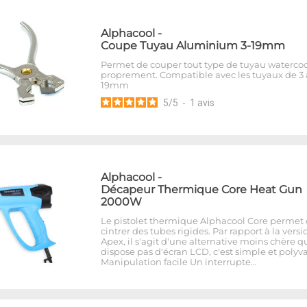
Alphacool
-
Coupe Tuyau Aluminium 3-19mm
Permet de couper tout type de tuyau waterco
proprement. Compatible avec les tuyaux de 3 
19mm
5
/
5
-
1
avis
Alphacool
-
Décapeur Thermique Core Heat Gun
2000W
Le pistolet thermique Alphacool Core permet
cintrer des tubes rigides. Par rapport à la versi
Apex, il s'agit d'une alternative moins chère q
dispose pas d'écran LCD, c'est simple et polyva
Manipulation facile Un interrupte…