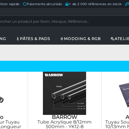
ition rapide
—
Paiements sécurisés
—
+ de 2 000 références en stock
—
ING
PÂTES & PADS
MODDING & RGB
ATELI
o
BARROW
A
our Tuyau
Tube Acrylique 8/12mm
Tuyau Sou
Longueur
500mm - YK12-8
10/13mm N