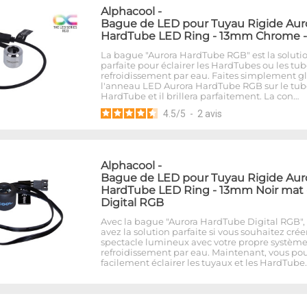
Alphacool
-
Bague de LED pour Tuyau Rigide Aur
HardTube LED Ring - 13mm Chrome 
La bague "Aurora HardTube RGB" est la soluti
parfaite pour éclairer les HardTubes ou les tu
refroidissement par eau. Faites simplement gl
l'anneau LED Aurora HardTube RGB sur le tub
HardTube et il brillera parfaitement. La con…
4.5
/
5
-
2
avis
Alphacool
-
Bague de LED pour Tuyau Rigide Aur
HardTube LED Ring - 13mm Noir mat 
Digital RGB
Avec la bague "Aurora HardTube Digital RGB",
avez la solution parfaite si vous souhaitez crée
spectacle lumineux avec votre propre systèm
refroidissement par eau. Maintenant, vous po
facilement éclairer les tuyaux et les HardTube