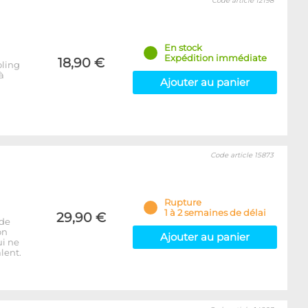
Code article 12198
En stock
Expédition immédiate
18,90 €
oling
à
Ajouter au panier
Code article 15873
Rupture
1 à 2 semaines de délai
29,90 €
 de
on
Ajouter au panier
ui ne
lent.