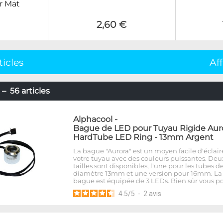
r Mat
2,60 €
ticles
Af
– 56 articles
Alphacool
-
Bague de LED pour Tuyau Rigide Aur
HardTube LED Ring - 13mm Argent
La bague "Aurora" est un moyen facile d'éclair
votre tuyau avec des couleurs puissantes. Deu
tailles sont disponibles, l'une pour les tubes d
diamètre 13mm et une version pour 16mm. La
bague est équipée de 3 LEDs. Bien sûr vous p
4.5
/
5
-
2
avis