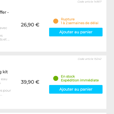
Code article 14907
fer -
Rupture
1 à 2 semaines de délai
26,90 €
 avec
Ajouter au panier
es
s et …
Code article 15242
g kit
En stock
r eau
Expédition immédiate
39,90 €
s
Ajouter au panier
és pour
p…