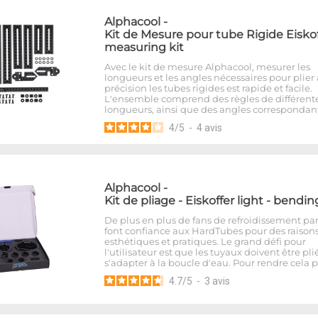
Alphacool
-
Kit de Mesure pour tube Rigide Eiskof
measuring kit
Avec le kit de mesure Alphacool, mesurer les
longueurs et les angles nécessaires pour plier
précision les tubes rigides est rapide et facile.
L'ensemble comprend des règles de différent
longueurs, ainsi que des angles correspondant
4
/
5
-
4
avis
Alphacool
-
Kit de pliage - Eiskoffer light - bendin
De plus en plus de fans de refroidissement pa
font confiance aux HardTubes pour des raison
esthétiques et pratiques. Le grand défi pour
l'utilisateur est que les tuyaux doivent être pli
s'adapter à la boucle d'eau. Pour rendre cela 
4.7
/
5
-
3
avis