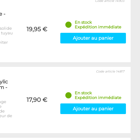
Code article 14903
 -
En stock
Expédition immédiate
solide
19,95 €
e tuyau
Ajouter au panier
iter
Code article 14817
ylic
m -
En stock
Expédition immédiate
17,90 €
age
e
Ajouter au panier
 de
seur de