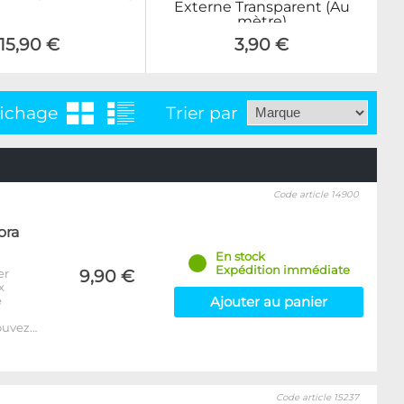
Externe Transparent (Au
mètre)
15,90 €
3,90 €
fichage
Trier par
Code article 14900
ora
En stock
Expédition immédiate
er
9,90 €
x
e
Ajouter au panier
ouvez…
Code article 15237