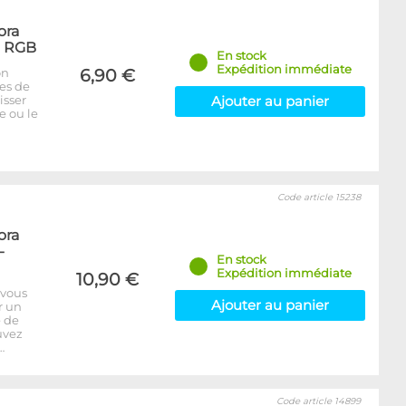
ora
- RGB
En stock
Expédition immédiate
on
6,90 €
bes de
isser
Ajouter au panier
e ou le
Code article 15238
ora
-
En stock
Expédition immédiate
10,90 €
 vous
Ajouter au panier
r un
e de
uvez
…
Code article 14899