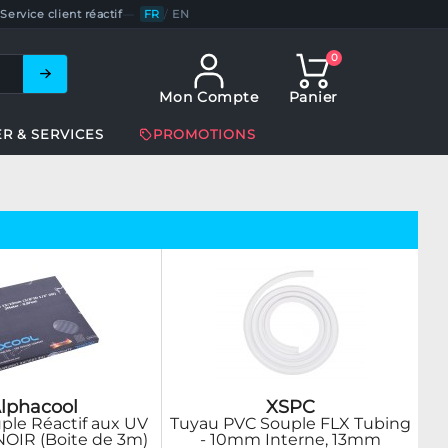
Service client réactif
—
FR
/
EN
0
Mon Compte
Panier
ER & SERVICES
PROMOTIONS
lphacool
XSPC
ple Réactif aux UV
Tuyau PVC Souple FLX Tubing
OIR (Boite de 3m)
- 10mm Interne, 13mm