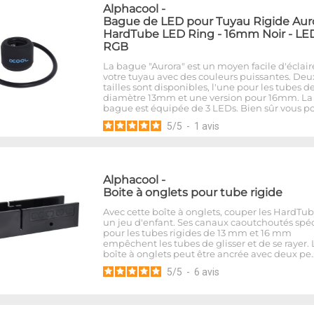
Alphacool
-
Bague de LED pour Tuyau Rigide Aur
HardTube LED Ring - 16mm Noir - LE
RGB
La bague "Aurora" est un moyen facile d'éclair
votre tuyau avec des couleurs puissantes. Deu
tailles sont disponibles, l'une pour les tubes d
diamètre 13mm et une version pour 16mm. La
bague est équipée de 3 LEDs. Bien sûr vous p
5
/
5
-
1
avis
Alphacool
-
Boite à onglets pour tube rigide
Avec cette boîte à onglets, couper les HardTub
un jeu d'enfant. Ses canaux caoutchoutés spé
pour les tubes rigides de 13 mm et 16 mm
empêchent les tubes de glisser et de se rayer. 
boîte à onglets peut être ancrée avec deux pe
5
/
5
-
6
avis