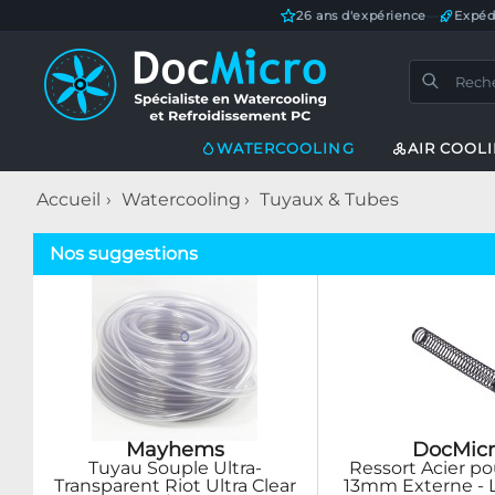
26 ans d'expérience
—
Expéd
WATERCOOLING
AIR COOL
Accueil
Watercooling
Tuyaux & Tubes
Nos suggestions
Mayhems
DocMicr
Tuyau Souple Ultra-
Ressort Acier p
Transparent Riot Ultra Clear
13mm Externe - 