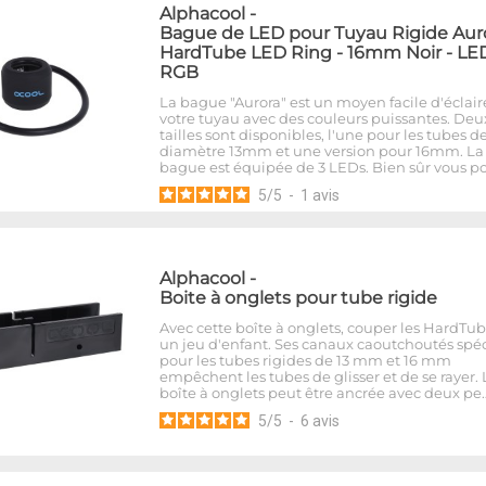
Alphacool
-
Bague de LED pour Tuyau Rigide Aur
HardTube LED Ring - 16mm Noir - LE
RGB
La bague "Aurora" est un moyen facile d'éclair
votre tuyau avec des couleurs puissantes. Deu
tailles sont disponibles, l'une pour les tubes d
diamètre 13mm et une version pour 16mm. La
bague est équipée de 3 LEDs. Bien sûr vous p
5
/
5
-
1
avis
Alphacool
-
Boite à onglets pour tube rigide
Avec cette boîte à onglets, couper les HardTub
un jeu d'enfant. Ses canaux caoutchoutés spé
pour les tubes rigides de 13 mm et 16 mm
empêchent les tubes de glisser et de se rayer. 
boîte à onglets peut être ancrée avec deux pe
5
/
5
-
6
avis