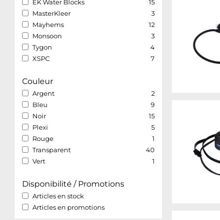
EK Water Blocks
15
MasterKleer
3
Mayhems
12
Monsoon
3
Tygon
4
XSPC
7
Couleur
Argent
2
Bleu
9
Noir
15
Plexi
5
Rouge
1
Transparent
40
Vert
1
Disponibilité / Promotions
Articles en stock
Articles en promotions