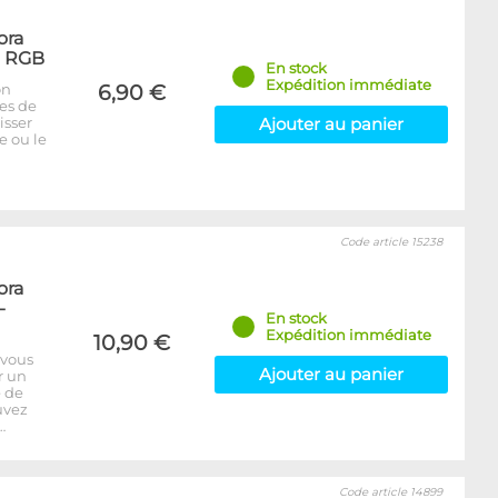
ora
- RGB
En stock
Expédition immédiate
on
6,90 €
bes de
isser
Ajouter au panier
e ou le
Code article 15238
ora
-
En stock
Expédition immédiate
10,90 €
 vous
Ajouter au panier
r un
e de
uvez
…
Code article 14899