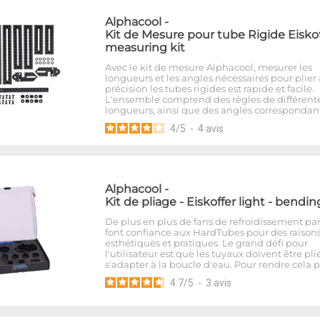
Alphacool
-
Kit de Mesure pour tube Rigide Eiskof
measuring kit
Avec le kit de mesure Alphacool, mesurer les
longueurs et les angles nécessaires pour plier
précision les tubes rigides est rapide et facile.
L'ensemble comprend des règles de différent
longueurs, ainsi que des angles correspondant
4
/
5
-
4
avis
Alphacool
-
Kit de pliage - Eiskoffer light - bendin
De plus en plus de fans de refroidissement pa
font confiance aux HardTubes pour des raison
esthétiques et pratiques. Le grand défi pour
l'utilisateur est que les tuyaux doivent être pli
s'adapter à la boucle d'eau. Pour rendre cela 
4.7
/
5
-
3
avis