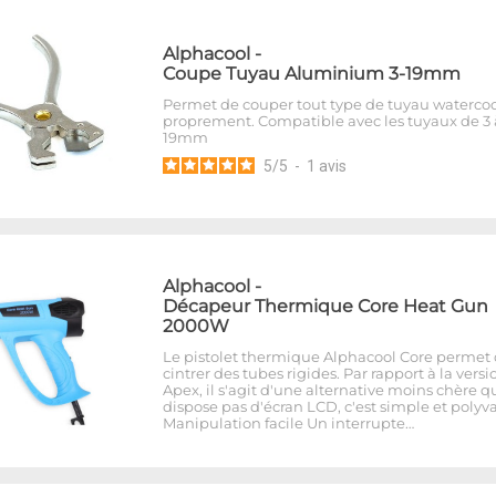
Alphacool
-
Coupe Tuyau Aluminium 3-19mm
Permet de couper tout type de tuyau waterco
proprement. Compatible avec les tuyaux de 3 
19mm
5
/
5
-
1
avis
Alphacool
-
Décapeur Thermique Core Heat Gun
2000W
Le pistolet thermique Alphacool Core permet
cintrer des tubes rigides. Par rapport à la versi
Apex, il s'agit d'une alternative moins chère q
dispose pas d'écran LCD, c'est simple et polyva
Manipulation facile Un interrupte…