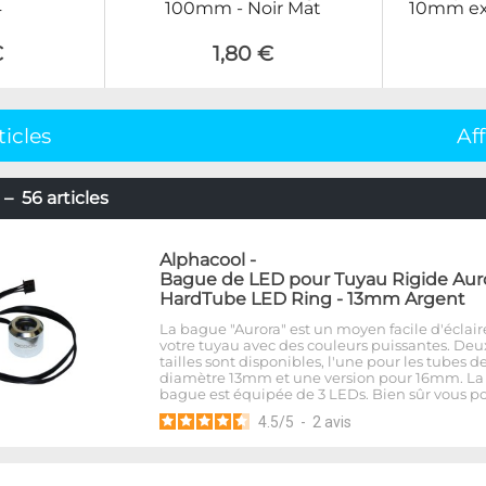
4
100mm - Noir Mat
10mm ex
€
1,80 €
ticles
Af
– 56 articles
Alphacool
-
Bague de LED pour Tuyau Rigide Aur
HardTube LED Ring - 13mm Argent
La bague "Aurora" est un moyen facile d'éclair
votre tuyau avec des couleurs puissantes. Deu
tailles sont disponibles, l'une pour les tubes d
diamètre 13mm et une version pour 16mm. La
bague est équipée de 3 LEDs. Bien sûr vous p
4.5
/
5
-
2
avis