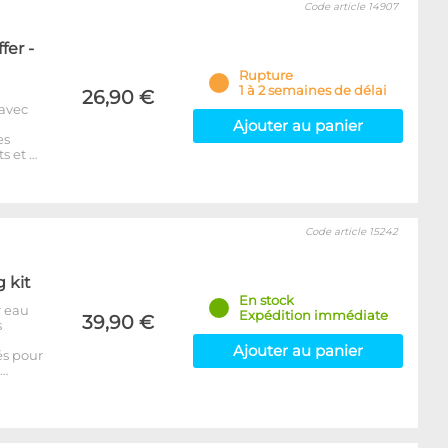
Code article 14907
fer -
Rupture
1 à 2 semaines de délai
26,90 €
 avec
Ajouter au panier
es
s et …
Code article 15242
g kit
En stock
r eau
Expédition immédiate
39,90 €
s
Ajouter au panier
és pour
p…