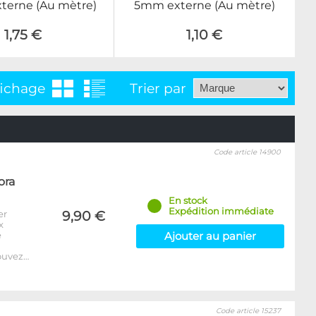
terne (Au mètre)
5mm externe (Au mètre)
1,75 €
1,10 €
fichage
Trier par
Code article 14900
ora
En stock
Expédition immédiate
er
9,90 €
x
e
Ajouter au panier
ouvez…
Code article 15237