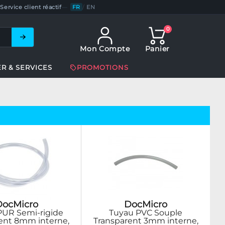
Service client réactif
—
FR
/
EN
0
Mon Compte
Panier
ER & SERVICES
PROMOTIONS
DocMicro
DocMicro
PUR Semi-rigide
Tuyau PVC Souple
ent 8mm interne,
Transparent 3mm interne,