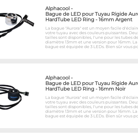
Alphacool
-
Bague de LED pour Tuyau Rigide Aur
HardTube LED Ring - 16mm Argent
La bague "Aurora" est un moyen facile d'éclair
votre tuyau avec des couleurs puissantes. Deu
tailles sont disponibles, l'une pour les tubes d
diamètre 13mm et une version pour 16mm. La
bague est équipée de 3 LEDs. Bien sûr vous p
Alphacool
-
Bague de LED pour Tuyau Rigide Aur
HardTube LED Ring - 16mm Noir
La bague "Aurora" est un moyen facile d'éclair
votre tuyau avec des couleurs puissantes. Deu
tailles sont disponibles, l'une pour les tubes d
diamètre 13mm et une version pour 16mm. La
bague est équipée de 3 LEDs. Bien sûr vous p