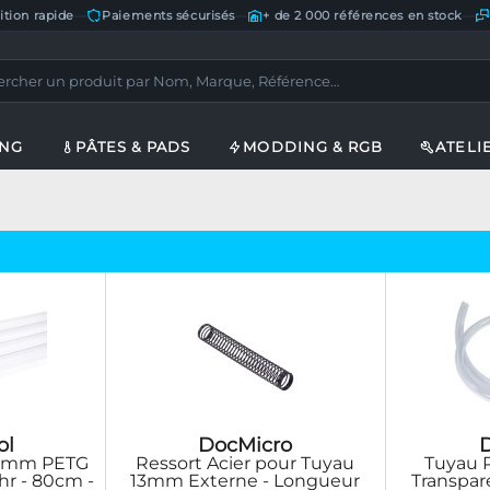
ition rapide
—
Paiements sécurisés
—
+ de 2 000 références en stock
—
ING
PÂTES & PADS
MODDING & RGB
ATELI
ol
DocMicro
13mm PETG
Ressort Acier pour Tuyau
Tuyau 
hr - 80cm -
13mm Externe - Longueur
Transpar