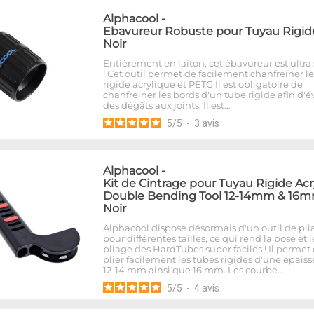
Alphacool
-
Ebavureur Robuste pour Tuyau Rigide
Noir
Entièrement en laiton, cet ébavureur est ultra 
! Cet outil permet de facilement chanfreiner l
rigide acrylique et PETG Il est obligatoire de
chanfreiner les bords d'un tube rigide afin d'év
des dégâts aux joints. Il est…
5
/
5
-
3
avis
Alphacool
-
Kit de Cintrage pour Tuyau Rigide Acr
Double Bending Tool 12-14mm & 16m
Noir
Alphacool dispose désormais d'un outil de pli
pour différentes tailles, ce qui rend la pose et l
pliage des HardTubes super faciles ! Il permet
plier facilement les tubes rigides d'une épais
12-14 mm ainsi que 16 mm. Les courbe…
5
/
5
-
4
avis