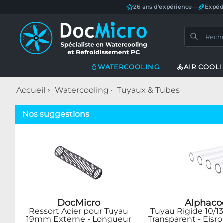
26 ans d'expérience
—
Expéd
WATERCOOLING
AIR COOL
Accueil
Watercooling
Tuyaux & Tubes
Nos suggestions
DocMicro
Alphaco
Ressort Acier pour Tuyau
Tuyau Rigide 10/
19mm Externe - Longueur
Transparent - Eisro