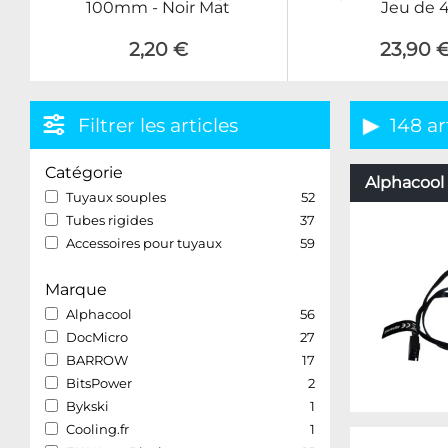
100mm - Noir Mat
Jeu de 
2,20 €
23,90 
Filtrer les articles
148 ar
Catégorie
Alphacool 
Tuyaux souples
52
Tubes rigides
37
Accessoires pour tuyaux
59
Marque
Alphacool
56
DocMicro
27
BARROW
17
BitsPower
2
Bykski
1
Cooling.fr
1