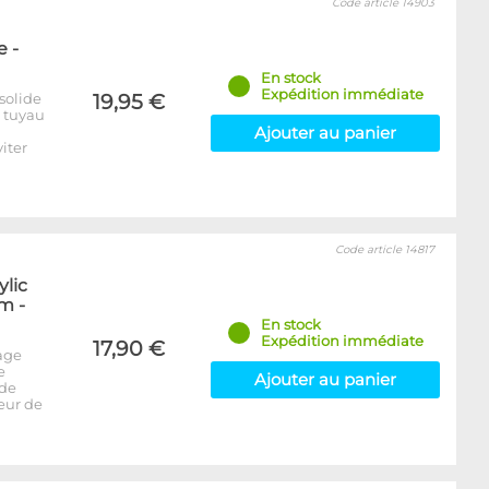
Code article 14903
 -
En stock
Expédition immédiate
solide
19,95 €
e tuyau
Ajouter au panier
iter
Code article 14817
ylic
m -
En stock
Expédition immédiate
17,90 €
age
e
Ajouter au panier
 de
seur de