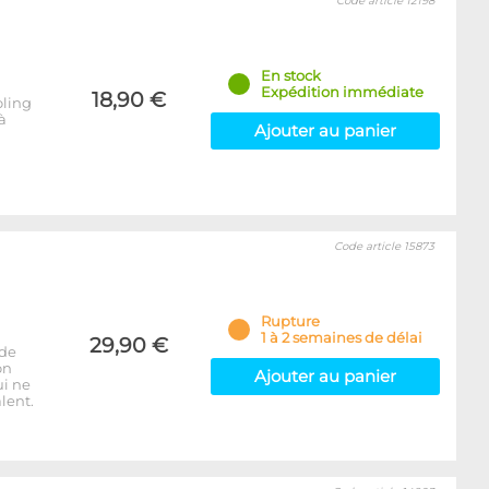
Code article 12198
En stock
Expédition immédiate
18,90 €
oling
à
Ajouter au panier
Code article 15873
Rupture
1 à 2 semaines de délai
29,90 €
 de
on
Ajouter au panier
ui ne
lent.