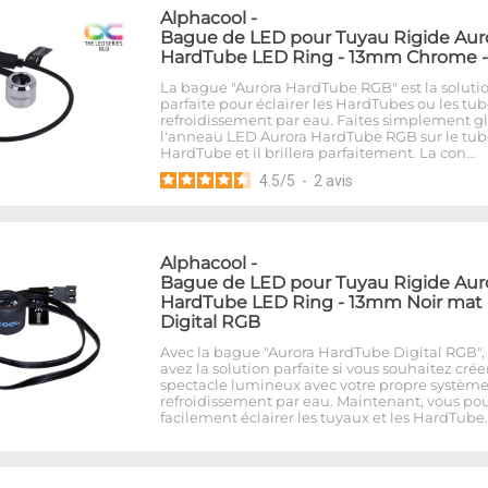
Alphacool
-
Bague de LED pour Tuyau Rigide Aur
HardTube LED Ring - 13mm Chrome 
La bague "Aurora HardTube RGB" est la soluti
parfaite pour éclairer les HardTubes ou les tu
refroidissement par eau. Faites simplement gl
l'anneau LED Aurora HardTube RGB sur le tub
HardTube et il brillera parfaitement. La con…
4.5
/
5
-
2
avis
Alphacool
-
Bague de LED pour Tuyau Rigide Aur
HardTube LED Ring - 13mm Noir mat 
Digital RGB
Avec la bague "Aurora HardTube Digital RGB",
avez la solution parfaite si vous souhaitez crée
spectacle lumineux avec votre propre systèm
refroidissement par eau. Maintenant, vous po
facilement éclairer les tuyaux et les HardTube