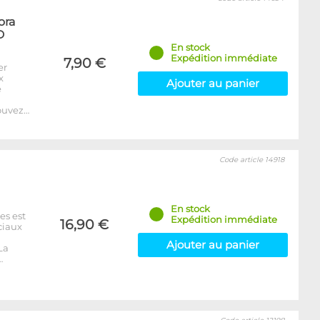
ora
D
En stock
Expédition immédiate
7,90 €
er
x
Ajouter au panier
e
ouvez…
Code article 14918
En stock
es est
Expédition immédiate
16,90 €
ciaux
Ajouter au panier
La
…