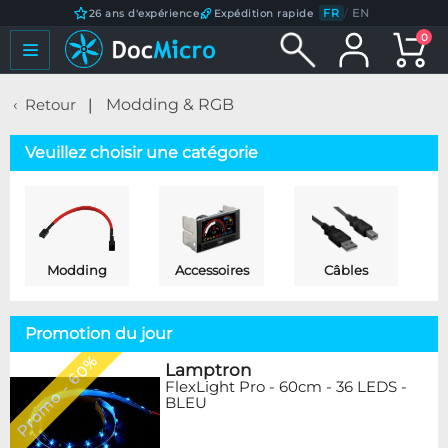
FR
/
EN
26 ans d'expérience
Expédition rapide
0
Retour
Modding & RGB
Veuillez choisir une catégorie
Modding
Accessoires
Câbles
Promotion du jour
Promo - 60%
Lamptron
FlexLight Pro - 60cm - 36 LEDS -
BLEU