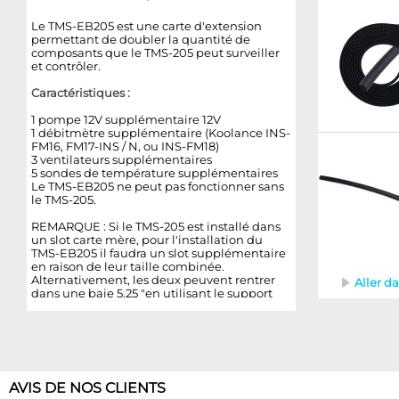
Le TMS-EB205 est une carte d'extension
permettant de doubler la quantité de
composants que le TMS-205 peut surveiller
et contrôler.
Caractéristiques :
1 pompe 12V supplémentaire 12V
1 débitmètre supplémentaire (Koolance INS-
FM16, FM17-INS / N, ou INS-FM18)
3 ventilateurs supplémentaires
5 sondes de température supplémentaires
Le TMS-EB205 ne peut pas fonctionner sans
le TMS-205.
REMARQUE : Si le TMS-205 est installé dans
un slot carte mère, pour l'installation du
TMS-EB205 il faudra un slot supplémentaire
en raison de leur taille combinée.
Alternativement, les deux peuvent rentrer
Aller da
dans une baie 5.25 "en utilisant le support
fourni avec le TMS-205.
AVIS DE NOS CLIENTS