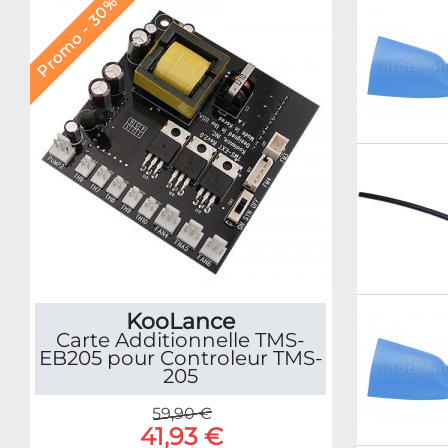
Promo - 30%
KooLance
Carte Additionnelle TMS-
EB205 pour Controleur TMS-
205
59,90 €
41,93 €