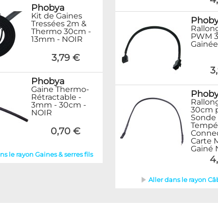
Phobya
Kit de Gaines
Phob
Tressées 2m &
Rallon
Thermo 30cm -
PWM 
13mm - NOIR
Gainée
3,79 €
3
Phobya
Gaine Thermo-
Phob
Rétractable -
Rallon
3mm - 30cm -
30cm 
NOIR
Sonde
Tempér
0,70 €
Connec
Carte 
Gainé 
ns le rayon Gaines & serres fils
4
Aller dans le rayon Câ