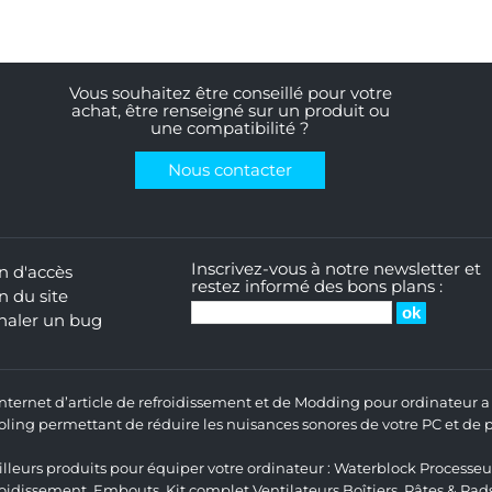
Vous souhaitez être conseillé pour votre
achat, être renseigné sur un produit ou
une compatibilité ?
Nous contacter
Inscrivez-vous à notre newsletter et
n d'accès
restez informé des bons plans :
n du site
naler un bug
 Internet d’article de refroidissement et de Modding pour ordinateur
ng permettant de réduire les nuisances sonores de votre PC et de pr
lleurs produits pour équiper votre ordinateur :
Waterblock Processeu
roidissement
,
Embouts
,
Kit complet
Ventilateurs Boîtiers
,
Pâtes & Pad