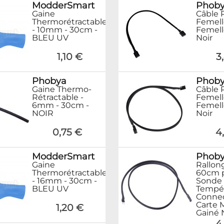
ModderSmart
Phob
Gaine
Câble
Thermorétractable
Femell
- 10mm - 30cm -
Femell
BLEU UV
Noir
1,10 €
3
Phobya
Phob
Gaine Thermo-
Câble
Rétractable -
Femell
6mm - 30cm -
Femell
NOIR
Noir
0,75 €
4
ModderSmart
Phob
Gaine
Rallon
Thermorétractable
60cm 
- 16mm - 30cm -
Sonde
BLEU UV
Tempér
Connec
Carte 
1,20 €
Gainé 
4