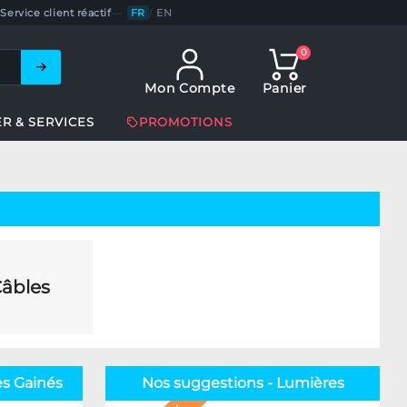
Service client réactif
—
FR
/
EN
0
Mon Compte
Panier
ER & SERVICES
PROMOTIONS
âbles
es Gainés
Nos suggestions - Lumières