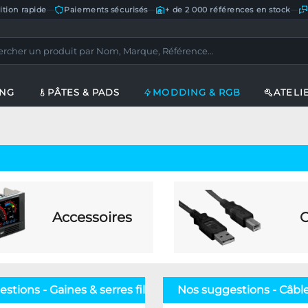
ition rapide
—
Paiements sécurisés
—
+ de 2 000 références en stock
—
ING
PÂTES & PADS
MODDING & RGB
ATELI
Accessoires
C
stions - Gaines & serres fils
Nos suggestions - Câbl