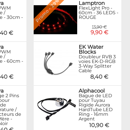
Promo - 29%
Lamptron
ya
FlexLight Pro -
 PWM
60cm - 36 LEDS -
e /
ROUGE
e - 30cm -
13,90 €
9,90 €
,40 €
EK Water
ya
Blocks
 PWM
e /
Doubleur RVB 3
e - 60cm -
voies EK-D-RGB
3-Way Splitter
Cable
8,40 €
,40 €
Alphacool
ya
Bague de LED
ge 2 Pins
pour Tuyau
pour
Rigide Aurora
 de
HardTube LED
ature /
Ring - 16mm
teurs de
Argent
Mère -
Noir
10,90 €
,40 €