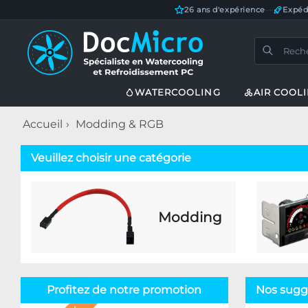
26 ans d'expérience
—
Expéd
WATERCOOLING
AIR COOL
Accueil
Modding & RGB
Veuillez choisir une catégorie
Modding
Profitez de notre promotion
Nos sugge