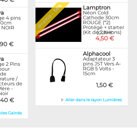
Promo - 56%
Lamptron
ya
Néon Cold
Cathode 30cm
ge 4 pins
ROUGE (*2)
30cm
Protégé + starter
 NOIR
(Kit de 2 Néons)
10,30 €
4,50 €
,90 €
Alphacool
ya
Adaptateur 3
pins JST Vers A-
ge 2 Pins
RGB 5 Volts -
pour
15cm
 de
ature /
teurs de
1,50 €
Mère -
Noir
,40 €
Aller dans le rayon Lumières
bles Gainés