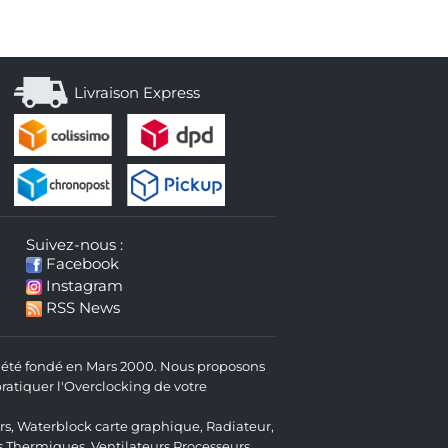
Livraison Express
Suivez-nous :
Facebook
Instagram
RSS News
 a été fondé en Mars 2000. Nous proposons
atiquer l'Overclocking de votre
rs
,
Waterblock carte graphique
,
Radiateur
,
s Thermiques
,
Ventilateurs Processeurs
,