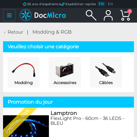
FR
/
EN
26 ans d'expérience
Expédition rapide
0
Retour
Modding & RGB
Veuillez choisir une catégorie
Modding
Accessoires
Câbles
Promotion du jour
Promo - 60%
Lamptron
FlexLight Pro - 60cm - 36 LEDS -
BLEU