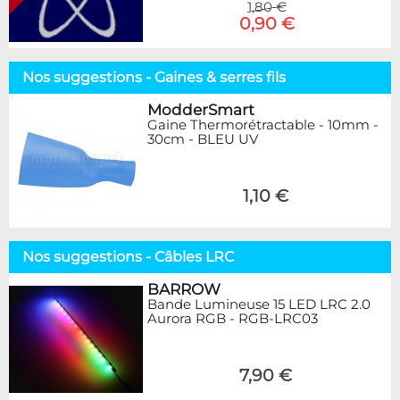
1,80 €
0,90 €
Nos suggestions - Gaines & serres fils
ModderSmart
Gaine Thermorétractable - 10mm -
30cm - BLEU UV
1,10 €
Nos suggestions - Câbles LRC
BARROW
Bande Lumineuse 15 LED LRC 2.0
Aurora RGB - RGB-LRC03
7,90 €