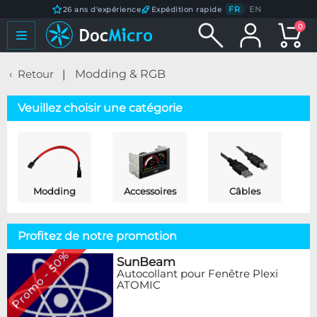
FR
/
EN
26 ans d'expérience
Expédition rapide
0
Retour
Modding & RGB
Veuillez choisir une catégorie
Modding
Accessoires
Câbles
Profitez de notre promotion
Promo - 50%
SunBeam
Autocollant pour Fenêtre Plexi
ATOMIC