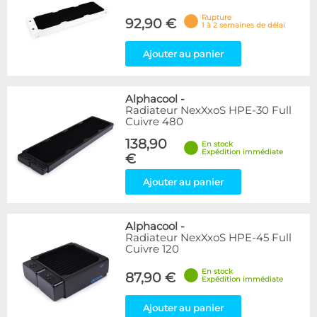
Rupture
92,90 €
1 à 2 semaines de délai
Ajouter au panier
Alphacool
-
Radiateur NexXxoS HPE-30 Full
Cuivre 480
138,90
En stock
Expédition immédiate
€
Ajouter au panier
Alphacool
-
Radiateur NexXxoS HPE-45 Full
Cuivre 120
En stock
87,90 €
Expédition immédiate
Ajouter au panier