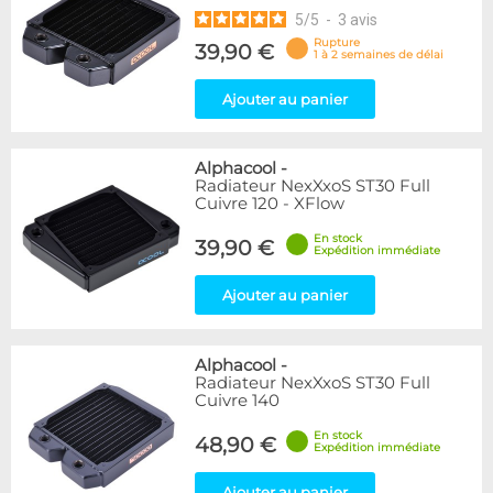
5
/
5
-
3
avis
Rupture
39,90 €
1 à 2 semaines de délai
Ajouter au panier
Alphacool
-
Radiateur NexXxoS ST30 Full
Cuivre 120 - XFlow
En stock
39,90 €
Expédition immédiate
Ajouter au panier
Alphacool
-
Radiateur NexXxoS ST30 Full
Cuivre 140
En stock
48,90 €
Expédition immédiate
Ajouter au panier