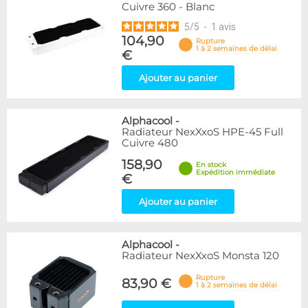
Cuivre 360 - Blanc
5
/
5
-
1
avis
104,90
Rupture
1 à 2 semaines de délai
€
Ajouter au panier
Alphacool
-
Radiateur NexXxoS HPE-45 Full
Cuivre 480
158,90
En stock
Expédition immédiate
€
Ajouter au panier
Alphacool
-
Radiateur NexXxoS Monsta 120
Rupture
83,90 €
1 à 2 semaines de délai