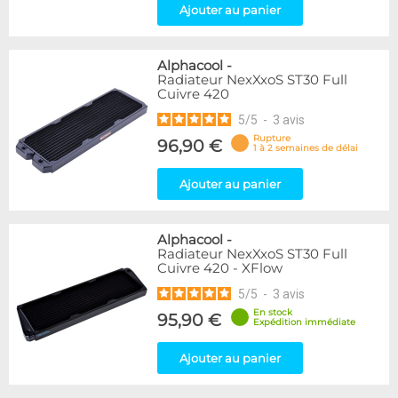
Ajouter au panier
Alphacool
-
Radiateur NexXxoS ST30 Full
Cuivre 420
5
/
5
-
3
avis
Rupture
96,90 €
1 à 2 semaines de délai
Ajouter au panier
Alphacool
-
Radiateur NexXxoS ST30 Full
Cuivre 420 - XFlow
5
/
5
-
3
avis
En stock
95,90 €
Expédition immédiate
Ajouter au panier