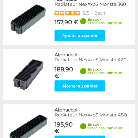
Radiateur NexXxoS Monsta 360
5
/
5
-
2
avis
En stock
157,90 €
Expédition immédiate
Ajouter au panier
Alphacool
-
Radiateur NexXxoS Monsta 420
188,90
En stock
Expédition immédiate
€
Ajouter au panier
Alphacool
-
Radiateur NexXxoS Monsta 480
195,90
En stock
Expédition immédiate
€