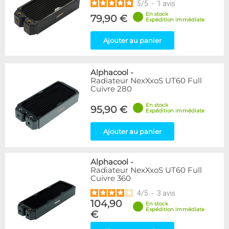
5
/
5
-
1
avis
En stock
79,90 €
Expédition immédiate
Ajouter au panier
Alphacool
-
Radiateur NexXxoS UT60 Full
Cuivre 280
En stock
95,90 €
Expédition immédiate
Ajouter au panier
Alphacool
-
Radiateur NexXxoS UT60 Full
Cuivre 360
4
/
5
-
3
avis
104,90
En stock
Expédition immédiate
€