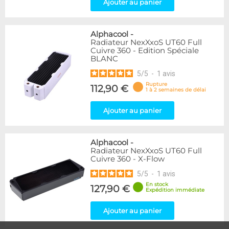
Ajouter au panier
Alphacool
-
Radiateur NexXxoS UT60 Full
Cuivre 360 - Edition Spéciale
BLANC
5
/
5
-
1
avis
Rupture
112,90 €
1 à 2 semaines de délai
Ajouter au panier
Alphacool
-
Radiateur NexXxoS UT60 Full
Cuivre 360 - X-Flow
5
/
5
-
1
avis
En stock
127,90 €
Expédition immédiate
Ajouter au panier