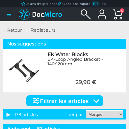
FR
/
EN
26 ans d'expérience
Expédition rapide
0
Retour
Radiateurs
Nos suggestions
EK Water Blocks
EK-Loop Angled Bracket -
140/120mm
29,90 €
Filtrer les articles
Filtrer
les
articles
178 articles
Trier par
Catégorie
Alphacool – 87 articles