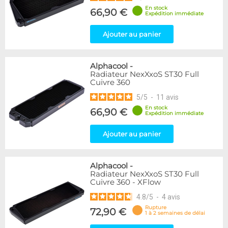
En stock
66,90 €
Expédition immédiate
Ajouter au panier
Alphacool
-
Radiateur NexXxoS ST30 Full
Cuivre 360
5
/
5
-
11
avis
En stock
66,90 €
Expédition immédiate
Ajouter au panier
Alphacool
-
Radiateur NexXxoS ST30 Full
Cuivre 360 - XFlow
4.8
/
5
-
4
avis
Rupture
72,90 €
1 à 2 semaines de délai