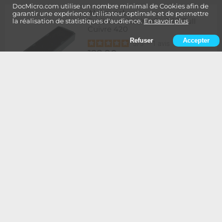
DocMicro.com utilise un nombre minimal de Cookies afin de
Alphacool
-
garantir une expérience utilisateur optimale et de permettre
Radiateur NexXxoS UT60 Full
la réalisation de statistiques d'audience.
En savoir plus
Cuivre 420
Refuser
Accepter
5
/
5
-
1
avis
129,90
Rupture
1 à 2 semaines de délai
€
Ajouter au panier
Alphacool
-
Radiateur NexXxoS UT60 Full
Cuivre 420 - Edition Spéciale
BLANC
134,90
Rupture
1 à 2 semaines de délai
€
Ajouter au panier
Alphacool
-
Radiateur NexXxoS UT60 Full