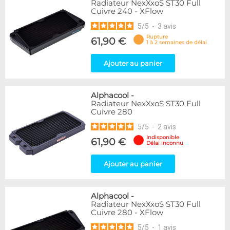
Radiateur NexXxoS ST30 Full
Cuivre 240 - XFlow
5
/
5
-
3
avis
Rupture
61,90 €
1 à 2 semaines de délai
Ajouter au panier
Alphacool
-
Radiateur NexXxoS ST30 Full
Cuivre 280
5
/
5
-
2
avis
Indisponible
61,90 €
Délai inconnu
Ajouter au panier
Alphacool
-
Radiateur NexXxoS ST30 Full
Cuivre 280 - XFlow
5
/
5
-
1
avis