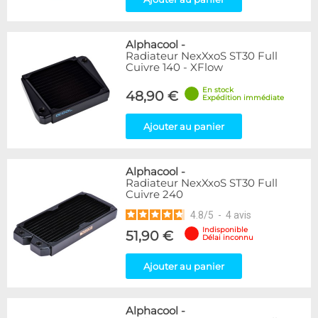
Alphacool
-
Radiateur NexXxoS ST30 Full
Cuivre 140 - XFlow
En stock
48,90 €
Expédition immédiate
Ajouter au panier
Alphacool
-
Radiateur NexXxoS ST30 Full
Cuivre 240
4.8
/
5
-
4
avis
Indisponible
51,90 €
Délai inconnu
Ajouter au panier
Alphacool
-