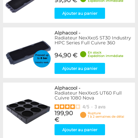
99,90 €
Expédition immédiate
Ajouter au panier
Alphacool
-
Radiateur NexXxoS ST30 Industry
HPC Series Full Cuivre 360
En stock
94,90 €
Expédition immédiate
Ajouter au panier
Alphacool
-
Radiateur NexXxoS UT60 Full
Cuivre 1080 Nova
4
/
5
-
3
avis
199,90
Rupture
1 à 2 semaines de délai
€
Ajouter au panier