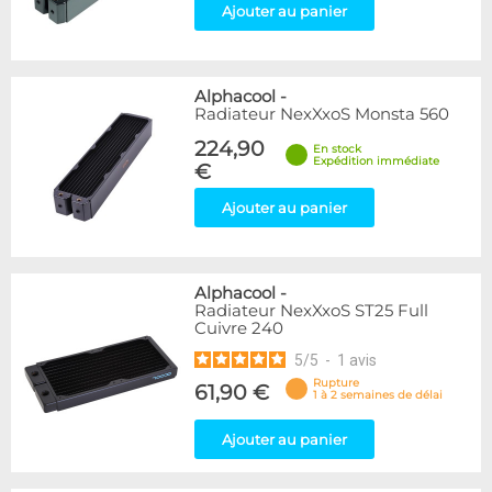
Ajouter au panier
Alphacool
-
Radiateur NexXxoS Monsta 560
224,90
En stock
Expédition immédiate
€
Ajouter au panier
Alphacool
-
Radiateur NexXxoS ST25 Full
Cuivre 240
5
/
5
-
1
avis
Rupture
61,90 €
1 à 2 semaines de délai
Ajouter au panier