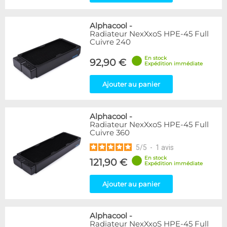
Alphacool
-
Radiateur NexXxoS HPE-45 Full
Cuivre 240
En stock
92,90 €
Expédition immédiate
Ajouter au panier
Alphacool
-
Radiateur NexXxoS HPE-45 Full
Cuivre 360
5
/
5
-
1
avis
En stock
121,90 €
Expédition immédiate
Ajouter au panier
Alphacool
-
Radiateur NexXxoS HPE-45 Full