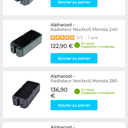
Ajouter au panier
Alphacool
-
Radiateur NexXxoS Monsta 240
5
/
5
-
1
avis
En stock
122,90 €
Expédition immédiate
Ajouter au panier
Alphacool
-
Radiateur NexXxoS Monsta 280
136,90
En stock
Expédition immédiate
€
Ajouter au panier
Alphacool
-