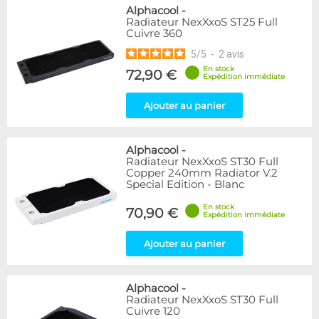
Alphacool
-
Radiateur NexXxoS ST25 Full
Cuivre 360
5
/
5
-
2
avis
En stock
72,90 €
Expédition immédiate
Ajouter au panier
Alphacool
-
Radiateur NexXxoS ST30 Full
Copper 240mm Radiator V.2
Special Edition - Blanc
En stock
70,90 €
Expédition immédiate
Ajouter au panier
Alphacool
-
Radiateur NexXxoS ST30 Full
Cuivre 120