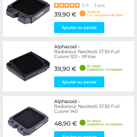
5
/
5
-
3
avis
Rupture
39,90 €
1 à 2 semaines de délai
Ajouter au panier
Alphacool
-
Radiateur NexXxoS ST30 Full
Cuivre 120 - XFlow
En stock
39,90 €
Expédition immédiate
Ajouter au panier
Alphacool
-
Radiateur NexXxoS ST30 Full
Cuivre 140
En stock
48,90 €
Expédition immédiate
Ajouter au panier