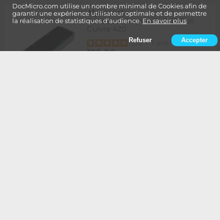
DocMicro.com utilise un nombre minimal de Cookies afin de
Alphacool
-
garantir une expérience utilisateur optimale et de permettre
Radiateur NexXxoS UT60 Full
la réalisation de statistiques d'audience.
En savoir plus
Cuivre 420
Refuser
Accepter
5
/
5
-
1
avis
129,90
Rupture
1 à 2 semaines de délai
€
Ajouter au panier
Alphacool
-
Radiateur NexXxoS UT60 Full
Cuivre 420 - Edition Spéciale
BLANC
134,90
Rupture
1 à 2 semaines de délai
€
Ajouter au panier
Alphacool
-
Radiateur NexXxoS UT60 Full