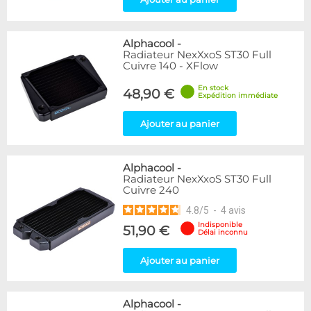
Alphacool
-
Radiateur NexXxoS ST30 Full
Cuivre 140 - XFlow
En stock
48,90 €
Expédition immédiate
Ajouter au panier
Alphacool
-
Radiateur NexXxoS ST30 Full
Cuivre 240
4.8
/
5
-
4
avis
Indisponible
51,90 €
Délai inconnu
Ajouter au panier
Alphacool
-