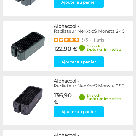
Ajouter au panier
Alphacool
-
Radiateur NexXxoS Monsta 240
5
/
5
-
1
avis
En stock
122,90 €
Expédition immédiate
Ajouter au panier
Alphacool
-
Radiateur NexXxoS Monsta 280
136,90
En stock
Expédition immédiate
€
Ajouter au panier
Alphacool
-