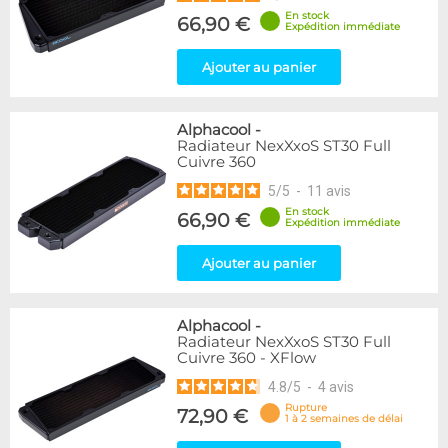
En stock
66,90 €
Expédition immédiate
Ajouter au panier
Alphacool
-
Radiateur NexXxoS ST30 Full
Cuivre 360
5
/
5
-
11
avis
En stock
66,90 €
Expédition immédiate
Ajouter au panier
Alphacool
-
Radiateur NexXxoS ST30 Full
Cuivre 360 - XFlow
4.8
/
5
-
4
avis
Rupture
72,90 €
1 à 2 semaines de délai