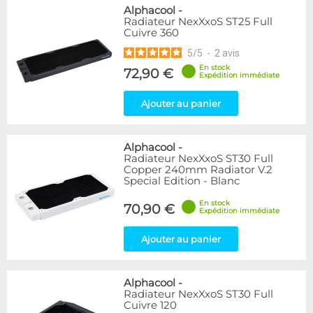
Alphacool
-
Radiateur NexXxoS ST25 Full
Cuivre 360
5
/
5
-
2
avis
En stock
72,90 €
Expédition immédiate
Ajouter au panier
Alphacool
-
Radiateur NexXxoS ST30 Full
Copper 240mm Radiator V.2
Special Edition - Blanc
En stock
70,90 €
Expédition immédiate
Ajouter au panier
Alphacool
-
Radiateur NexXxoS ST30 Full
Cuivre 120