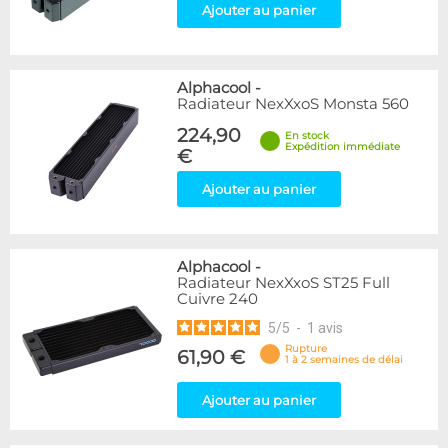
Ajouter au panier
Alphacool
-
Radiateur NexXxoS Monsta 560
224,90
En stock
Expédition immédiate
€
Ajouter au panier
Alphacool
-
Radiateur NexXxoS ST25 Full
Cuivre 240
5
/
5
-
1
avis
Rupture
61,90 €
1 à 2 semaines de délai
Ajouter au panier