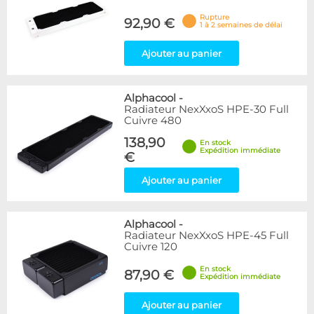
Rupture
92,90 €
1 à 2 semaines de délai
Ajouter au panier
Alphacool
-
Radiateur NexXxoS HPE-30 Full
Cuivre 480
138,90
En stock
Expédition immédiate
€
Ajouter au panier
Alphacool
-
Radiateur NexXxoS HPE-45 Full
Cuivre 120
En stock
87,90 €
Expédition immédiate
Ajouter au panier