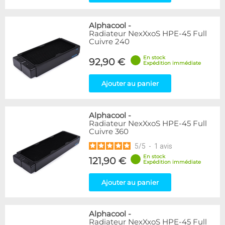
Alphacool
-
Radiateur NexXxoS HPE-45 Full
Cuivre 240
En stock
92,90 €
Expédition immédiate
Ajouter au panier
Alphacool
-
Radiateur NexXxoS HPE-45 Full
Cuivre 360
5
/
5
-
1
avis
En stock
121,90 €
Expédition immédiate
Ajouter au panier
Alphacool
-
Radiateur NexXxoS HPE-45 Full