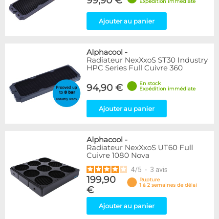
99,90 €
Expédition immédiate
Ajouter au panier
Alphacool
-
Radiateur NexXxoS ST30 Industry
HPC Series Full Cuivre 360
En stock
94,90 €
Expédition immédiate
Ajouter au panier
Alphacool
-
Radiateur NexXxoS UT60 Full
Cuivre 1080 Nova
4
/
5
-
3
avis
199,90
Rupture
1 à 2 semaines de délai
€
Ajouter au panier