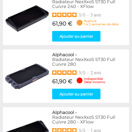
Radiateur NexXxoS ST30 Full
Cuivre 240 - XFlow
5
/
5
-
3
avis
Rupture
61,90 €
1 à 2 semaines de délai
Ajouter au panier
Alphacool
-
Radiateur NexXxoS ST30 Full
Cuivre 280
5
/
5
-
2
avis
Indisponible
61,90 €
Délai inconnu
Ajouter au panier
Alphacool
-
Radiateur NexXxoS ST30 Full
Cuivre 280 - XFlow
5
/
5
-
1
avis