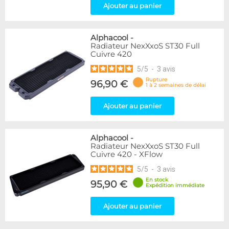
Ajouter au panier
Alphacool
-
Radiateur NexXxoS ST30 Full
Cuivre 420
5
/
5
-
3
avis
Rupture
96,90 €
1 à 2 semaines de délai
Ajouter au panier
Alphacool
-
Radiateur NexXxoS ST30 Full
Cuivre 420 - XFlow
5
/
5
-
3
avis
En stock
95,90 €
Expédition immédiate
Ajouter au panier