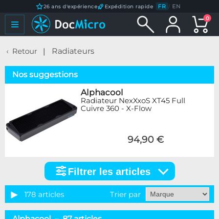
FR
/
EN
26 ans d'expérience
Expédition rapide
0
Retour
Radiateurs
Nos suggestions
Alphacool
Radiateur NexXxoS XT45 Full
Cuivre 360 - X-Flow
94,90 €
Filtrer les articles
Filtrer
les
articles
178 articles
Trier par
Catégorie
Alphacool – 87 articles