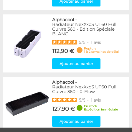
Ajouter au panier
Alphacool
-
Radiateur NexXxoS UT60 Full
Cuivre 360 - Edition Spéciale
BLANC
5
/
5
-
1
avis
Rupture
112,90 €
1 à 2 semaines de délai
Ajouter au panier
Alphacool
-
Radiateur NexXxoS UT60 Full
Cuivre 360 - X-Flow
5
/
5
-
1
avis
En stock
127,90 €
Expédition immédiate
Ajouter au panier