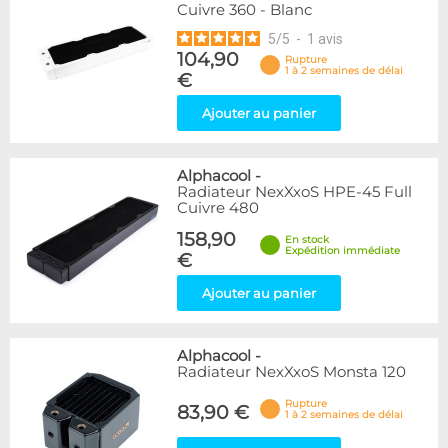
Cuivre 360 - Blanc
5
/
5
-
1
avis
104,90
Rupture
1 à 2 semaines de délai
€
Ajouter au panier
Alphacool
-
Radiateur NexXxoS HPE-45 Full
Cuivre 480
158,90
En stock
Expédition immédiate
€
Ajouter au panier
Alphacool
-
Radiateur NexXxoS Monsta 120
Rupture
83,90 €
1 à 2 semaines de délai