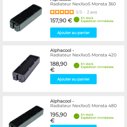
Radiateur NexXxoS Monsta 360
5
/
5
-
2
avis
En stock
157,90 €
Expédition immédiate
Ajouter au panier
Alphacool
-
Radiateur NexXxoS Monsta 420
188,90
En stock
Expédition immédiate
€
Ajouter au panier
Alphacool
-
Radiateur NexXxoS Monsta 480
195,90
En stock
Expédition immédiate
€