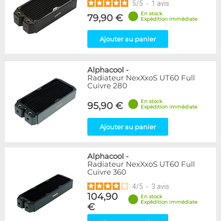
5
/
5
-
1
avis
En stock
79,90 €
Expédition immédiate
Ajouter au panier
Alphacool
-
Radiateur NexXxoS UT60 Full
Cuivre 280
En stock
95,90 €
Expédition immédiate
Ajouter au panier
Alphacool
-
Radiateur NexXxoS UT60 Full
Cuivre 360
4
/
5
-
3
avis
104,90
En stock
Expédition immédiate
€