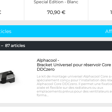
Special Edition - Blanc
€
70,90 €
ticles
Af
– 87 articles
Alphacool
-
Bracket Universel pour réservoir Core
DDCzero
Le kit de montage universel Alphacool Core a 
spécialement conçu pour l'installation des rés
Alphacool Core DDCzero. Il permet une fixati
aisée et flexible sur des radiateurs ou aux
emplacements prévus pour des ventilateurs a
forma…