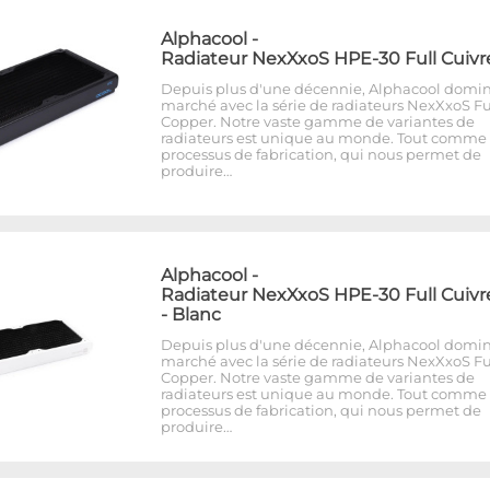
Alphacool
-
Radiateur NexXxoS HPE-30 Full Cuivr
Depuis plus d'une décennie, Alphacool domin
marché avec la série de radiateurs NexXxoS Fu
Copper. Notre vaste gamme de variantes de
radiateurs est unique au monde. Tout comme 
processus de fabrication, qui nous permet de
produire…
Alphacool
-
Radiateur NexXxoS HPE-30 Full Cuivr
- Blanc
Depuis plus d'une décennie, Alphacool domin
marché avec la série de radiateurs NexXxoS Fu
Copper. Notre vaste gamme de variantes de
radiateurs est unique au monde. Tout comme 
processus de fabrication, qui nous permet de
produire…