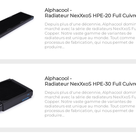
Alphacool
-
Radiateur NexXxoS HPE-20 Full Cuivr
Depuis plus d'une décennie, Alphacool domin
marché avec la série de radiateurs NexXxoS Fu
Copper. Notre vaste gamme de variantes de
radiateurs est unique au monde. Tout comme 
processus de fabrication, qui nous permet de
produire…
Alphacool
-
Radiateur NexXxoS HPE-30 Full Cuivr
Depuis plus d'une décennie, Alphacool domin
marché avec la série de radiateurs NexXxoS Fu
Copper. Notre vaste gamme de variantes de
radiateurs est unique au monde. Tout comme 
processus de fabrication, qui nous permet de
produire…