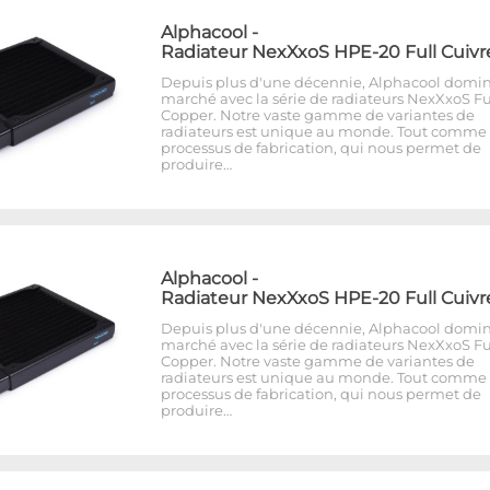
Alphacool
-
Radiateur NexXxoS HPE-20 Full Cuivr
Depuis plus d'une décennie, Alphacool domin
marché avec la série de radiateurs NexXxoS Fu
Copper. Notre vaste gamme de variantes de
radiateurs est unique au monde. Tout comme 
processus de fabrication, qui nous permet de
produire…
Alphacool
-
Radiateur NexXxoS HPE-20 Full Cuivr
Depuis plus d'une décennie, Alphacool domin
marché avec la série de radiateurs NexXxoS Fu
Copper. Notre vaste gamme de variantes de
radiateurs est unique au monde. Tout comme 
processus de fabrication, qui nous permet de
produire…