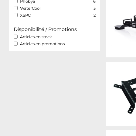
Phobya
6
WaterCool
3
XSPC
2
Disponibilité / Promotions
Articles en stock
Articles en promotions