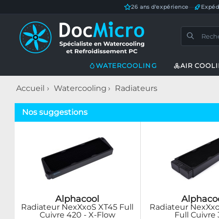
26 ans d'expérience
—
Expéd
WATERCOOLING
AIR COOL
Accueil
Watercooling
Radiateurs
Nos suggestions
Alphacool
Alphaco
Radiateur NexXxoS XT45 Full
Radiateur NexXx
Cuivre 420 - X-Flow
Full Cuivre