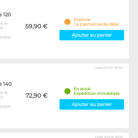
e 120
Rupture
e le
1 à 2 semaines de délai
59,90 €
ll
Ajouter au panier
notre
Code article 16243
e 140
En stock
e le
Expédition immédiate
72,90 €
ll
Ajouter au panier
notre
Code article 16135