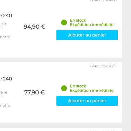
Code article 16138
e 240
En stock
e le
Expédition immédiate
94,90 €
ll
Ajouter au panier
notre
Code article 16231
e 240
En stock
Expédition immédiate
77,90 €
e le
ll
Ajouter au panier
notre