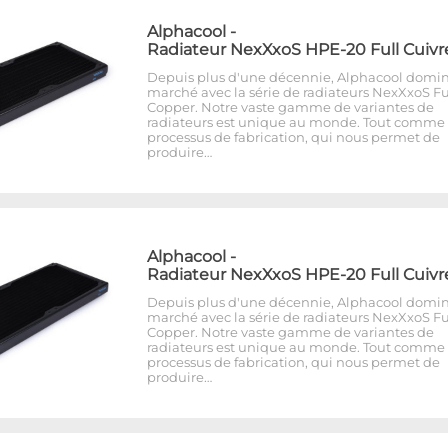
Alphacool
-
Radiateur NexXxoS HPE-20 Full Cuivr
Depuis plus d'une décennie, Alphacool domin
marché avec la série de radiateurs NexXxoS Fu
Copper. Notre vaste gamme de variantes de
radiateurs est unique au monde. Tout comme 
processus de fabrication, qui nous permet de
produire…
Alphacool
-
Radiateur NexXxoS HPE-20 Full Cuivr
Depuis plus d'une décennie, Alphacool domin
marché avec la série de radiateurs NexXxoS Fu
Copper. Notre vaste gamme de variantes de
radiateurs est unique au monde. Tout comme 
processus de fabrication, qui nous permet de
produire…