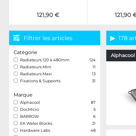
121,90 €
121,90 
Filtrer les articles
178 ar
Catégorie
Alphacool 
Radiateurs 120 à 480mm
124
Radiateurs Mini
11
Radiateurs Maxi
13
Fixations & Supports
31
Marque
Alphacool
87
DocMicro
5
BARROW
6
EK Water Blocks
21
Hardware Labs
48