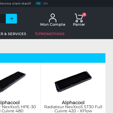
Service client réactif
—
FR
/
EN
0
Mon Compte
Panier
ER & SERVICES
PROMOTIONS
lphacool
Alphacool
r NexXxoS HPE-30
Radiateur NexXxoS ST30 Full
l Cuivre 480
Cuivre 420 - XFlow