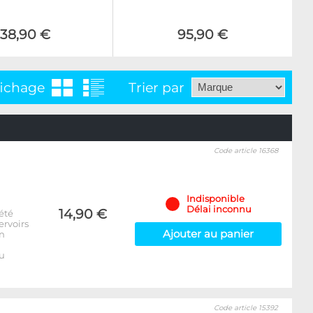
138,90 €
95,90 €
fichage
Trier par
Code article 16368
Indisponible
Délai inconnu
14,90 €
été
ervoirs
Ajouter au panier
on
u
Code article 15392