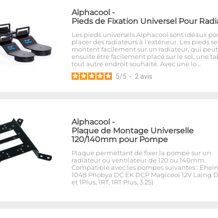
Alphacool
-
Pieds de Fixation Universel Pour Radi
Les pieds universels Alphacool sont idéaux po
placer des radiateurs à l'extérieur. Les pieds se
montent facilement sur un radiateur, qui peut
ensuite être facilement placé sur le sol, une t
tout autre endroit souhaité. Avec une lo…
5
/
5
-
2
avis
Alphacool
-
Plaque de Montage Universelle
120/140mm pour Pompe
Plaque permettant de fixer la pompe sur un
radiateur ou ventilateur de 120 ou 140mm.
Compatible avec les pompes suivantes : Ehei
1048 Phobya DC EK DCP Magicool 12V Laing D
et 1Plus, 1RT, 1RT Plus, 3.25)