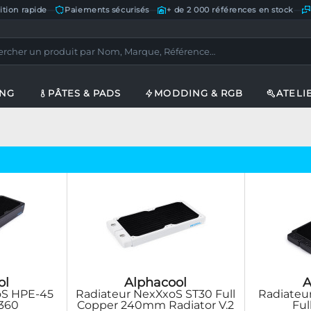
ition rapide
—
Paiements sécurisés
—
+ de 2 000 références en stock
—
ING
PÂTES & PADS
MODDING & RGB
ATELI
ol
Alphacool
A
oS HPE-45
Radiateur NexXxoS ST30 Full
Radiateu
 360
Copper 240mm Radiator V.2
Ful