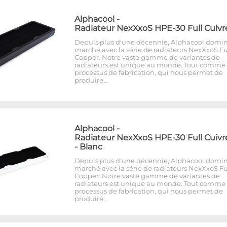
Alphacool
-
Radiateur NexXxoS HPE-30 Full Cuivr
Depuis plus d'une décennie, Alphacool domin
marché avec la série de radiateurs NexXxoS Fu
Copper. Notre vaste gamme de variantes de
radiateurs est unique au monde. Tout comme 
processus de fabrication, qui nous permet de
produire…
Alphacool
-
Radiateur NexXxoS HPE-30 Full Cuivr
- Blanc
Depuis plus d'une décennie, Alphacool domin
marché avec la série de radiateurs NexXxoS Fu
Copper. Notre vaste gamme de variantes de
radiateurs est unique au monde. Tout comme 
processus de fabrication, qui nous permet de
produire…