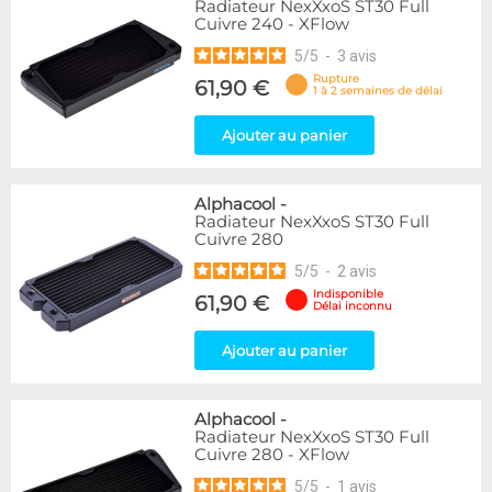
Radiateur NexXxoS ST30 Full
Cuivre 240 - XFlow
5
/
5
-
3
avis
Rupture
61,90 €
1 à 2 semaines de délai
Ajouter au panier
Alphacool
-
Radiateur NexXxoS ST30 Full
Cuivre 280
5
/
5
-
2
avis
Indisponible
61,90 €
Délai inconnu
Ajouter au panier
Alphacool
-
Radiateur NexXxoS ST30 Full
Cuivre 280 - XFlow
5
/
5
-
1
avis