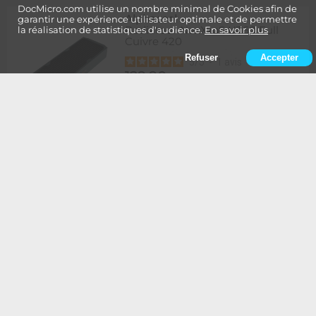
DocMicro.com utilise un nombre minimal de Cookies afin de
Alphacool
-
garantir une expérience utilisateur optimale et de permettre
Radiateur NexXxoS UT60 Full
la réalisation de statistiques d'audience.
En savoir plus
Cuivre 420
Refuser
Accepter
5
/
5
-
1
avis
129,90
Rupture
1 à 2 semaines de délai
€
Ajouter au panier
Alphacool
-
Radiateur NexXxoS UT60 Full
Cuivre 420 - Edition Spéciale
BLANC
134,90
Rupture
1 à 2 semaines de délai
€
Ajouter au panier
Alphacool
-
Radiateur NexXxoS UT60 Full