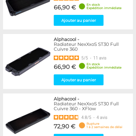
En stock
66,90 €
Expédition immédiate
Ajouter au panier
Alphacool
-
Radiateur NexXxoS ST30 Full
Cuivre 360
5
/
5
-
11
avis
En stock
66,90 €
Expédition immédiate
Ajouter au panier
Alphacool
-
Radiateur NexXxoS ST30 Full
Cuivre 360 - XFlow
4.8
/
5
-
4
avis
Rupture
72,90 €
1 à 2 semaines de délai