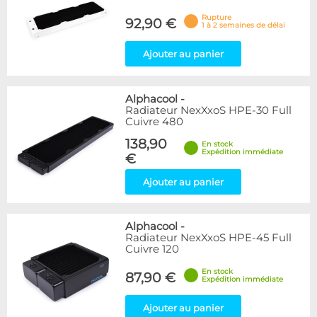
Rupture
92,90 €
1 à 2 semaines de délai
Ajouter au panier
Alphacool
-
Radiateur NexXxoS HPE-30 Full
Cuivre 480
138,90
En stock
Expédition immédiate
€
Ajouter au panier
Alphacool
-
Radiateur NexXxoS HPE-45 Full
Cuivre 120
En stock
87,90 €
Expédition immédiate
Ajouter au panier