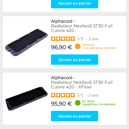
Ajouter au panier
Alphacool
-
Radiateur NexXxoS ST30 Full
Cuivre 420
5
/
5
-
3
avis
Rupture
96,90 €
1 à 2 semaines de délai
Ajouter au panier
Alphacool
-
Radiateur NexXxoS ST30 Full
Cuivre 420 - XFlow
5
/
5
-
3
avis
En stock
95,90 €
Expédition immédiate
Ajouter au panier