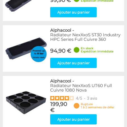
99,90 €
Expédition immédiate
Ajouter au panier
Alphacool
-
Radiateur NexXxoS ST30 Industry
HPC Series Full Cuivre 360
En stock
94,90 €
Expédition immédiate
Ajouter au panier
Alphacool
-
Radiateur NexXxoS UT60 Full
Cuivre 1080 Nova
4
/
5
-
3
avis
199,90
Rupture
1 à 2 semaines de délai
€
Ajouter au panier