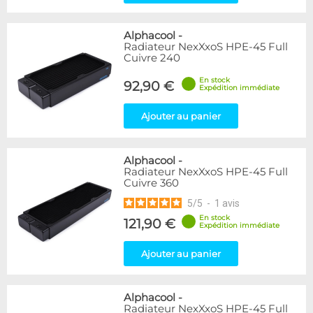
Alphacool
-
Radiateur NexXxoS HPE-45 Full
Cuivre 240
En stock
92,90 €
Expédition immédiate
Ajouter au panier
Alphacool
-
Radiateur NexXxoS HPE-45 Full
Cuivre 360
5
/
5
-
1
avis
En stock
121,90 €
Expédition immédiate
Ajouter au panier
Alphacool
-
Radiateur NexXxoS HPE-45 Full