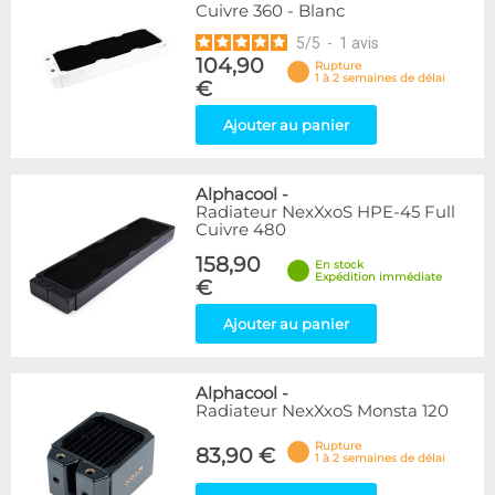
Cuivre 360 - Blanc
5
/
5
-
1
avis
104,90
Rupture
1 à 2 semaines de délai
€
Ajouter au panier
Alphacool
-
Radiateur NexXxoS HPE-45 Full
Cuivre 480
158,90
En stock
Expédition immédiate
€
Ajouter au panier
Alphacool
-
Radiateur NexXxoS Monsta 120
Rupture
83,90 €
1 à 2 semaines de délai