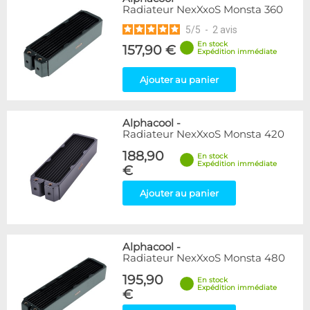
Radiateur NexXxoS Monsta 360
5
/
5
-
2
avis
En stock
157,90 €
Expédition immédiate
Ajouter au panier
Alphacool
-
Radiateur NexXxoS Monsta 420
188,90
En stock
Expédition immédiate
€
Ajouter au panier
Alphacool
-
Radiateur NexXxoS Monsta 480
195,90
En stock
Expédition immédiate
€