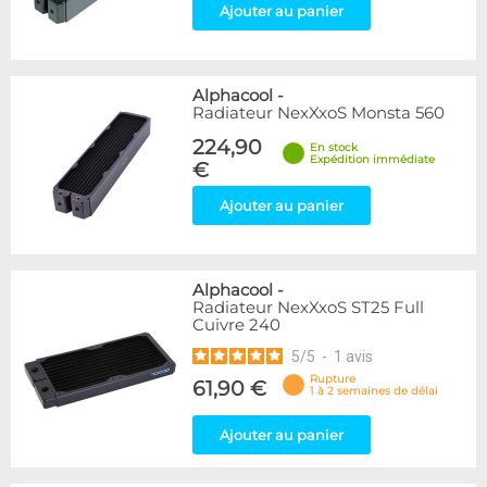
Ajouter au panier
Alphacool
-
Radiateur NexXxoS Monsta 560
224,90
En stock
Expédition immédiate
€
Ajouter au panier
Alphacool
-
Radiateur NexXxoS ST25 Full
Cuivre 240
5
/
5
-
1
avis
Rupture
61,90 €
1 à 2 semaines de délai
Ajouter au panier