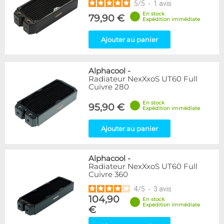
5
/
5
-
1
avis
En stock
79,90 €
Expédition immédiate
Ajouter au panier
Alphacool
-
Radiateur NexXxoS UT60 Full
Cuivre 280
En stock
95,90 €
Expédition immédiate
Ajouter au panier
Alphacool
-
Radiateur NexXxoS UT60 Full
Cuivre 360
4
/
5
-
3
avis
104,90
En stock
Expédition immédiate
€