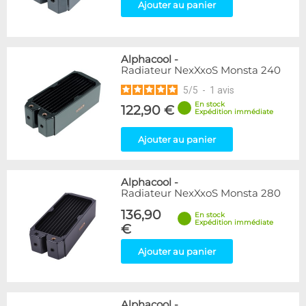
Ajouter au panier
Alphacool
-
Radiateur NexXxoS Monsta 240
5
/
5
-
1
avis
En stock
122,90 €
Expédition immédiate
Ajouter au panier
Alphacool
-
Radiateur NexXxoS Monsta 280
136,90
En stock
Expédition immédiate
€
Ajouter au panier
Alphacool
-