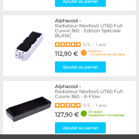
Ajouter au panier
Alphacool
-
Radiateur NexXxoS UT60 Full
Cuivre 360 - Edition Spéciale
BLANC
5
/
5
-
1
avis
Rupture
112,90 €
1 à 2 semaines de délai
Ajouter au panier
Alphacool
-
Radiateur NexXxoS UT60 Full
Cuivre 360 - X-Flow
5
/
5
-
1
avis
En stock
127,90 €
Expédition immédiate
Ajouter au panier