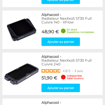
Alphacool
-
Radiateur NexXxoS ST30 Full
Cuivre 140 - XFlow
En stock
48,90 €
Expédition immédiate
Ajouter au panier
Alphacool
-
Radiateur NexXxoS ST30 Full
Cuivre 240
4.8
/
5
-
4
avis
Indisponible
51,90 €
Délai inconnu
Ajouter au panier
Alphacool
-