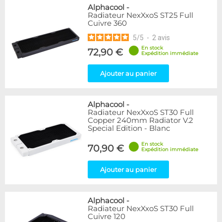
Alphacool
-
Radiateur NexXxoS ST25 Full
Cuivre 360
5
/
5
-
2
avis
En stock
72,90 €
Expédition immédiate
Ajouter au panier
Alphacool
-
Radiateur NexXxoS ST30 Full
Copper 240mm Radiator V.2
Special Edition - Blanc
En stock
70,90 €
Expédition immédiate
Ajouter au panier
Alphacool
-
Radiateur NexXxoS ST30 Full
Cuivre 120