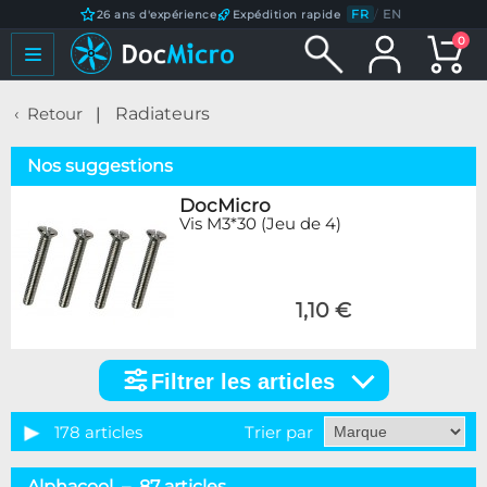
FR
/
EN
26 ans d'expérience
Expédition rapide
0
Retour
Radiateurs
Nos suggestions
DocMicro
Vis M3*30 (Jeu de 4)
1,10 €
Filtrer les articles
Filtrer
les
articles
178 articles
Trier par
Catégorie
Alphacool – 87 articles