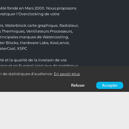
 a été fondé en Mars 2000. Nous proposons
atiquer l'Overclocking de votre
rs
,
Waterblock carte graphique
,
Radiateur
,
s Thermiques
,
Ventilateurs Processeurs
,
 principales marques de Watercooling,
er Blocks
,
Hardware Labs
,
KooLance
,
aterCool
,
XSPC
é et la qualité de la livraison de vos
ance et en Europe) ainsi que de nombreux
n de statistiques d'audience.
En savoir plus
Refuser
Accepter