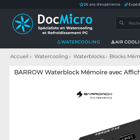
26 ans d'expérience
—
Expéd
WATERCOOLING
AIR COOL
Accueil
Watercooling
Waterblocks
Blocks Mém
BARROW Waterblock Mémoire avec Affiche