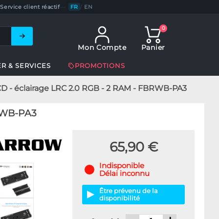
Service client réactif
—
FR
/
EN
0
Mon Compte
Panier
ER & SERVICES
PROMOTIONS
 - éclairage LRC 2.0 RGB - 2 RAM - FBRWB-PA3
BRWB-PA3
65,90 €
Indisponible
Délai inconnu
Être prévenu de la
disponibilité