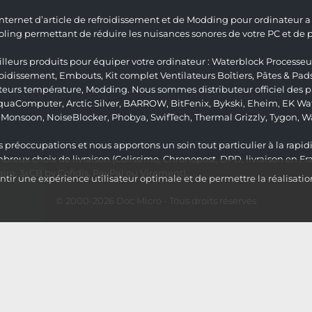
 Internet d’article de refroidissement et de Modding pour ordinateur
ng permettant de réduire les nuisances sonores de votre PC et de pr
lleurs produits pour équiper votre ordinateur :
Waterblock Processeu
roidissement
,
Embouts
,
Kit complet
Ventilateurs Boîtiers
,
Pâtes & Pad
teurs température
,
Modding
. Nous sommes distributeur officiel des
quaComputer
,
Arctic Silver
,
BARROW
,
BitFenix
,
Bykski
,
Eheim
,
EK Wat
,
Monsoon
,
NoiseBlocker
,
Phobya
,
SwifTech
,
Thermal Grizzly
,
Tygon
,
W
 préoccupations et nous apportons un soin tout particulier à la rapidit
ux choix de livraison (Colissimo, Chronopost, DPD, livraison en Fr
re, 3xCB by Cofidis, PayPal ou Virement).
ir une expérience utilisateur optimale et de permettre la réalisatio
© 2000-2026
Doc Micro
- Tous droits réservés