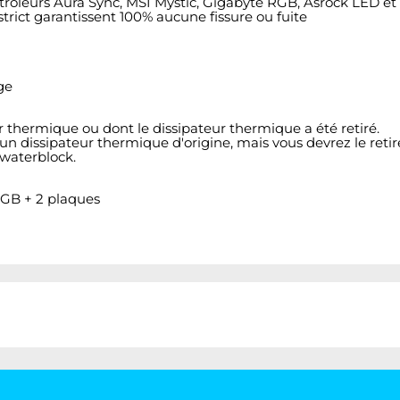
ntrôleurs Aura Sync, MSI Mystic, Gigabyte RGB, Asrock LED e
 strict garantissent 100% aucune fissure ou fuite
ge
thermique ou dont le dissipateur thermique a été retiré.
n dissipateur thermique d'origine, mais vous devrez le retir
 waterblock.
GB + 2 plaques