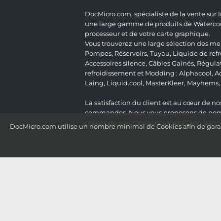
DocMicro.com, spécialiste de la vente sur
une large gamme de produits de Watercooli
processeur et de votre carte graphique.
Vous trouverez une large sélection des mei
Pompes
,
Réservoirs
,
Tuyau
,
Liquide de ref
Accessoires silence
,
Câbles Gainés
,
Régula
refroidissement et Modding :
Alphacool
,
A
Laing
,
Liquid.cool
,
MasterKleer
,
Mayhems
La satisfaction du client est au cœur de nos
commandes. Nous vous proposons de nombre
modes de paiement sécurisés (Carte bancai
DocMicro.com utilise un nombre minimal de Cookies afin de garant