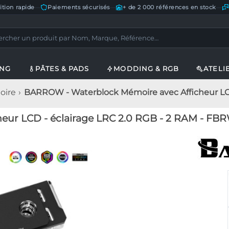
ition rapide
—
Paiements sécurisés
—
+ de 2 000 références en stock
—
ING
PÂTES & PADS
MODDING & RGB
ATELI
oire
BARROW - Waterblock Mémoire avec Afficheur LCD
ur LCD - éclairage LRC 2.0 RGB - 2 RAM - F