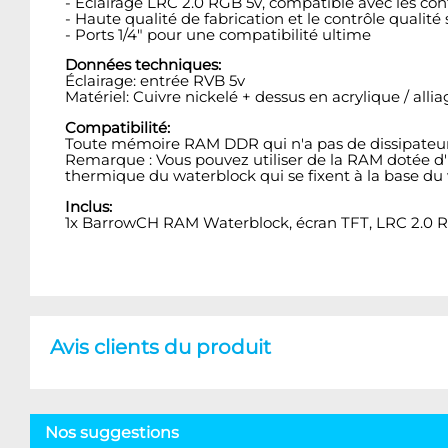
- Éclairage LRC 2.0 RGB 5v, compatible avec les co
- Haute qualité de fabrication et le contrôle qualité
- Ports 1/4" pour une compatibilité ultime
Données techniques:
Éclairage: entrée RVB 5v
Matériel: Cuivre nickelé + dessus en acrylique / allia
Compatibilité:
Toute mémoire RAM DDR qui n'a pas de dissipateur 
Remarque : Vous pouvez utiliser de la RAM dotée d'u
thermique du waterblock qui se fixent à la base du
Inclus:
1x BarrowCH RAM Waterblock, écran TFT, LRC 2.0 R
Avis clients du produit
Nos suggestions