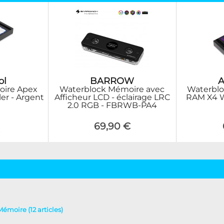
ol
BARROW
A
oire Apex
Waterblock Mémoire avec
Waterbl
er - Argent
Afficheur LCD - éclairage LRC
RAM X4 Wa
2.0 RGB - FBRWB-PA4
69,90 €
€
Mémoire (12 articles)