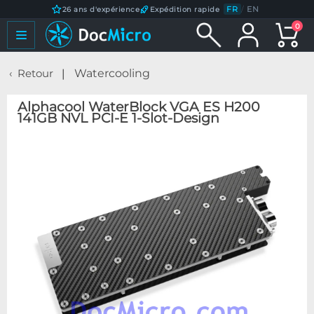
FR
/
EN
26 ans d'expérience
Expédition rapide
0
Retour
Watercooling
Alphacool WaterBlock VGA ES H200
141GB NVL PCI-E 1-Slot-Design