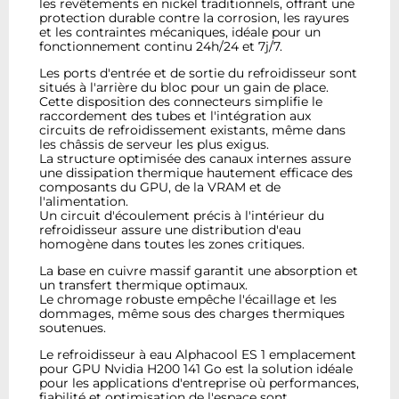
les revêtements en nickel traditionnels, offrant une
protection durable contre la corrosion, les rayures
et les contraintes mécaniques, idéale pour un
fonctionnement continu 24h/24 et 7j/7.
Les ports d'entrée et de sortie du refroidisseur sont
situés à l'arrière du bloc pour un gain de place.
Cette disposition des connecteurs simplifie le
raccordement des tubes et l'intégration aux
circuits de refroidissement existants, même dans
les châssis de serveur les plus exigus.
La structure optimisée des canaux internes assure
une dissipation thermique hautement efficace des
composants du GPU, de la VRAM et de
l'alimentation.
Un circuit d'écoulement précis à l'intérieur du
refroidisseur assure une distribution d'eau
homogène dans toutes les zones critiques.
La base en cuivre massif garantit une absorption et
un transfert thermique optimaux.
Le chromage robuste empêche l'écaillage et les
dommages, même sous des charges thermiques
soutenues.
Le refroidisseur à eau Alphacool ES 1 emplacement
pour GPU Nvidia H200 141 Go est la solution idéale
pour les applications d'entreprise où performances,
fiabilité et optimisation de l'espace sont