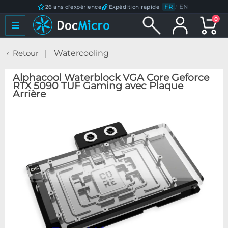
FR
/
EN
26 ans d'expérience
Expédition rapide
0
Retour
Watercooling
Alphacool Waterblock VGA Core Geforce
RTX 5090 TUF Gaming avec Plaque
Arrière