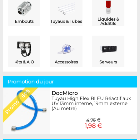
Liquides &
Embouts
Tuyaux & Tubes
Additifs
Kits & AIO
Accessoires
Serveurs
Promotion du jour
Promo - 60%
DocMicro
Tuyau High Flex BLEU Réactif aux
UV 13mm interne, 19mm externe
(Au mètre)
4,95 €
1,98 €