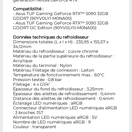
Compatibilité :
- Asus TUF Gaming GeForce RTX™ 5090 32GB
GDDR7 (90YV0LY1-M0NA00)
- Asus TUF Gaming GeForce RTX™ 5090 32GB
GDDR7 OC Edition (90YV0LY0-M0NA00)
Données techniques du refroidisseur
Dimensions totales (L x l x H) : 235,95 x 155,57 x
34,12mm
Matériau du refroidisseur : cuivre chromé
Matériau de la partie supérieure du refroidisseur :
Acrylique
Matériau du terminal : Nylon
Matériau Filetage de connexion : Laiton
Température de fonctionnement max. : 60°C
Pression testée : 0,8 bar
Filetage : 4 x G1/4"
Épaisseur du fond du refroidisseur : 3,25mm
Épaisseur des ailettes de refroidissement : 0,4mm
Distance des ailettes de refroidissement : 0,4mm
Éclairage LED numériques : aRGB
Connecteur d'alimentation LED numériques aRGB
: 3 broches JST
Alimentation LED numériques aRGB : 5V
Nombre de LED numériques aRGB : 9
Couleur : transparent