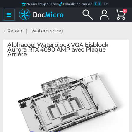
FR
/
EN
26 ans d'expérience
Expédition rapide
0
Retour
Watercooling
Alphacool Waterblock VGA Eisblock
Aurora RTX 4090 AMP avec Plaque
Arrière