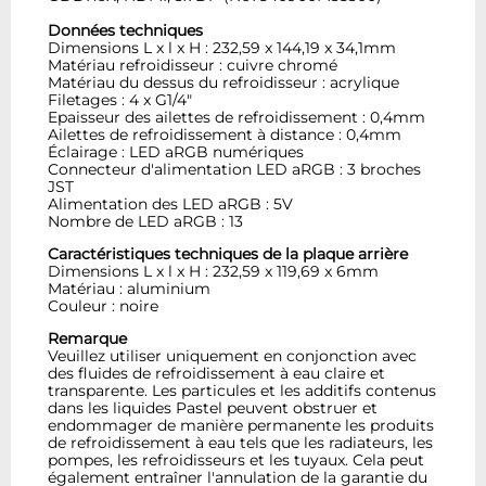
Données techniques
Dimensions L x l x H : 232,59 x 144,19 x 34,1mm
Matériau refroidisseur : cuivre chromé
Matériau du dessus du refroidisseur : acrylique
Filetages : 4 x G1/4"
Epaisseur des ailettes de refroidissement : 0,4mm
Ailettes de refroidissement à distance : 0,4mm
Éclairage : LED aRGB numériques
Connecteur d'alimentation LED aRGB : 3 broches
JST
Alimentation des LED aRGB : 5V
Nombre de LED aRGB : 13
Caractéristiques techniques de la plaque arrière
Dimensions L x l x H : 232,59 x 119,69 x 6mm
Matériau : aluminium
Couleur : noire
Remarque
Veuillez utiliser uniquement en conjonction avec
des fluides de refroidissement à eau claire et
transparente. Les particules et les additifs contenus
dans les liquides Pastel peuvent obstruer et
endommager de manière permanente les produits
de refroidissement à eau tels que les radiateurs, les
pompes, les refroidisseurs et les tuyaux. Cela peut
également entraîner l'annulation de la garantie du