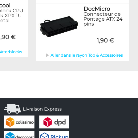
cool
DocMicro
block CPU
Connecteur de
ck XPX 1U -
Pontage ATX 24
etal
pins
,90 €
1,90 €
Waterblocks
Aller dans le rayon Top & Accessoires
Livraison Express