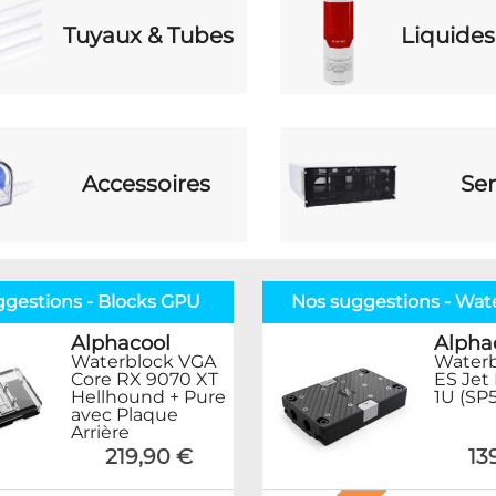
Tuyaux & Tubes
Liquides
Accessoires
Ser
ggestions - Blocks GPU
Nos suggestions - Wat
Alphacool
Alpha
Waterblock VGA
Water
Core RX 9070 XT
ES Jet
Hellhound + Pure
1U (SP5
avec Plaque
Arrière
219,90 €
13