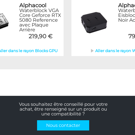
Alpha
Alphacool
Water
Waterblock VGA
Eisblo
Core Geforce RTX
Noir Ac
5080 Reference
avec Plaque
Arrière
79
219,90 €
Aller dans le rayon 
Aller dans le rayon Blocks GPU
Vous souhaitez être conseillé pour votre
achat, être renseigné sur un produit ou
une compatibilité ?
Nous contacter