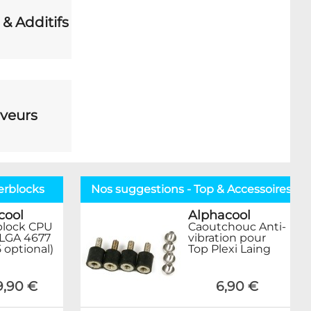
 & Additifs
veurs
erblocks
Nos suggestions - Top & Accessoires
cool
Alphacool
block CPU
Caoutchouc Anti-
 LGA 4677
vibration pour
 optional)
Top Plexi Laing
9,90 €
6,90 €