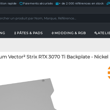
ition rapide
—
Paiements sécurisés
—
+ de 2 000 références en stock
—
ING
PÂTES & PADS
MODDING & RGB
ATELI
 Vector² Strix RTX 3070 Ti Backplate - Nickel