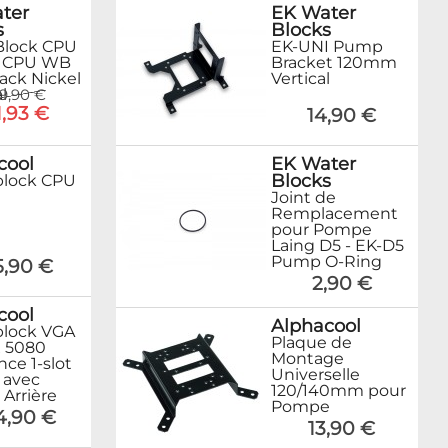
ter
EK Water
s
Blocks
Block CPU
EK-UNI Pump
o CPU WB
Bracket 120mm
ack Nickel
Vertical
l
9,90 €
1,93 €
14,90 €
cool
EK Water
Blocks
block CPU
Joint de
Remplacement
pour Pompe
Laing D5 - EK-D5
Pump O-Ring
5,90 €
2,90 €
cool
Alphacool
lock VGA
Plaque de
 5080
Montage
ce 1-slot
Universelle
 avec
120/140mm pour
 Arrière
Pompe
4,90 €
13,90 €