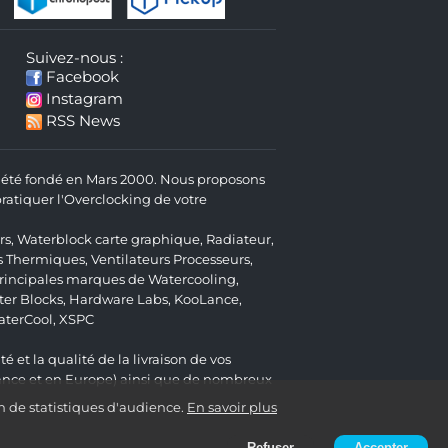
Suivez-nous :
Facebook
Instagram
RSS News
 a été fondé en Mars 2000. Nous proposons
atiquer l'Overclocking de votre
rs
,
Waterblock carte graphique
,
Radiateur
,
s Thermiques
,
Ventilateurs Processeurs
,
 principales marques de Watercooling,
er Blocks
,
Hardware Labs
,
KooLance
,
aterCool
,
XSPC
é et la qualité de la livraison de vos
ance et en Europe) ainsi que de nombreux
n de statistiques d'audience.
En savoir plus
Refuser
Accepter