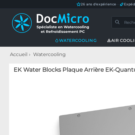
26 ans d'expérience
—
Expéd
WATERCOOLING
AIR COOL
Accueil
Watercooling
EK Water Blocks Plaque Arrière EK-Quantum