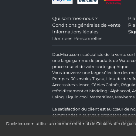
Qui sommes-nous ?
Pla
Conditions générales de vente
Pla
Informations légales
Sig
Données Personnelles
DocMicro.com, spécialiste de la vente sur
une large gamme de produits de Watercooli
processeur et de votre carte graphique.
Vous trouverez une large sélection des mei
Pompes
,
Réservoirs
,
Tuyau
,
Liquide de ref
Accessoires silence
,
Câbles Gainés
,
Régula
refroidissement et Modding :
Alphacool
,
A
Laing
,
Liquid.cool
,
MasterKleer
,
Mayhems
La satisfaction du client est au cœur de nos
commandes. Nous vous proposons de nombre
modes de paiement sécurisés (Carte bancai
DocMicro.com utilise un nombre minimal de Cookies afin de garant