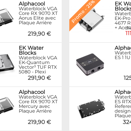
Promo - 25%
EK Wa
Alphacool
Block
Waterblock VGA
Core RX 9070 XT
Water
Aorus Elite avec
EK-Pr
Plaque Arrière
4677 R
+ Aceta
14
11
219,90 €
Alpha
EK Water
Blocks
Water
ES 1 1U
Waterblock VGA
EK-Quantum
Vector³ TUF RTX
5080 - Plexi
12
291,90 €
Alpha
Alphacool
Waterb
Waterblock VGA
ES RTX
Core RX 9070 XT
Referen
Mercury avec
design
Plaque Arrière
Plaque
32
219,90 €