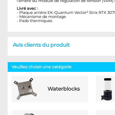
l'arrière du module de régulation de tension (VRM)
Livré avec :
- Plaque arrière EK-Quantum Vector² Strix RTX 3070
- Mécanisme de montage
- Pads thermiques
Avis clients du produit
Veuillez choisir une catégorie
Waterblocks