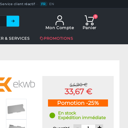
Service client réactif
—
FR
/
EN
0
Mon Compte
Panier
ER & SERVICES
PROMOTIONS
44,90 €
33,67 €
Pomotion -25%
En stock
Expédition immédiate
-
+