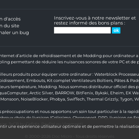
Inscrivez-vous à notre newsletter et
n d'accès
restez informé des bons plans :
n du site
naler un bug
 Internet d’article de refroidissement et de Modding pour ordinateur
ng permettant de réduire les nuisances sonores de votre PC et de pr
lleurs produits pour équiper votre ordinateur :
Waterblock Processeu
roidissement
,
Embouts
,
Kit complet
Ventilateurs Boîtiers
,
Pâtes & Pad
teurs température
,
Modding
. Nous sommes distributeur officiel des
quaComputer
,
Arctic Silver
,
BARROW
,
BitFenix
,
Bykski
,
Eheim
,
EK Wat
,
Monsoon
,
NoiseBlocker
,
Phobya
,
SwifTech
,
Thermal Grizzly
,
Tygon
,
W
 préoccupations et nous apportons un soin tout particulier à la rapidit
ux choix de livraison (Colissimo, Chronopost, DPD, livraison en Fr
re, 3xCB by Cofidis, PayPal ou Virement).
ir une expérience utilisateur optimale et de permettre la réalisatio
© 2000-2026
Doc Micro
- Tous droits réservés