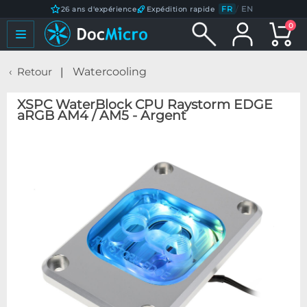
FR
/
EN
26 ans d'expérience
Expédition rapide
0
Retour
Watercooling
XSPC WaterBlock CPU Raystorm EDGE
aRGB AM4 / AM5 - Argent