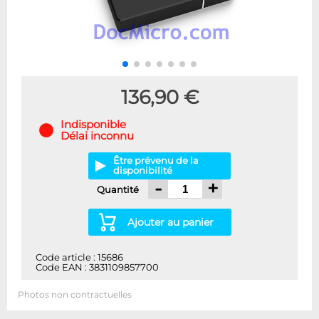
136,90 €
Indisponible
Délai inconnu
Être prévenu de la
disponibilité
-
+
Quantité
Ajouter au panier
Code article : 15686
Code EAN : 3831109857700
Photos non contractuelles