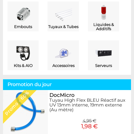
Liquides &
Embouts
Tuyaux & Tubes
Additifs
Kits & AIO
Accessoires
Serveurs
Promotion du jour
Promo - 60%
DocMicro
Tuyau High Flex BLEU Réactif aux
UV 13mm interne, 19mm externe
(Au mètre)
4,95 €
1,98 €