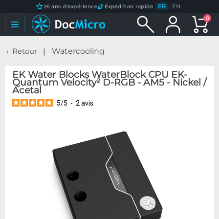
FR
/
EN
26 ans d'expérience
Expédition rapide
0
Retour
Watercooling
EK Water Blocks WaterBlock CPU EK-
Quantum Velocity² D-RGB - AM5 - Nickel /
Acetal
5
/
5
-
2
avis