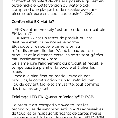
contact et transfert de chaleur possible, qui est en
outre nickelé. Cette version du waterblock
comprend une plaque froide nickelée avec une
pièce supérieure en acetal coulé usinée CNC.
Conformité EK-Matrix7
L'EK-Quantum Velocity² est un produit compatible
EK-Matrix7.
L'EK-Matrix7 est un raster de produit qui est
destiné à établir une nouvelle norme.
EK ajoute une nouvelle dimension au
refroidissement liquide PC, où la hauteur des
produits et la distance entre les ports sont gérées
par incréments de 7 mm.
Cela améliore l'alignement du produit et réduit le
temps passé à planifier la boucle et à plier les
tubes.
Grâce à la planification méticuleuse de nos
produits, la construction d'un PC refroidi par
liquide devient facile et amusante, tout comme
des briques de jouet.
Éclairage LED EK-Quantum Velocity² D-RGB
Ce produit est compatible avec toutes les
technologies de synchronisation RVB adressables
de tous les principaux fabricants de cartes mères.
Le marquage fléché sur le connecteur LED D-RGB