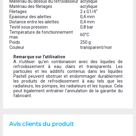
Matériau du dessus du refroidisseur
acrylique
Matériau des filetages
acrylique
Filetages
2 x G1/4“
Épaisseur des ailettes
0,4 mm
Distance entre les ailettes
0,4 mm
Testé sous pression
0,8 bar
Température de fonctionnement
60°C
max.
Poids
250 g
Couleur
transparent/noir
Remarque sur l'utilisation
A n'utiliser qu'en combinaison avec des liquides de
refroidissement à eau clairs et transparents. Les
particules et les additifs contenus dans les liquides
Pastell peuvent obstruer et endommager durablement
les produits de refroidissement à eau tels que les
radiateurs, les pompes, les radiateurs et les tuyaux. Cela
peut également entraîner l'annulation de la garantie du
fabricant.
Avis clients du produit