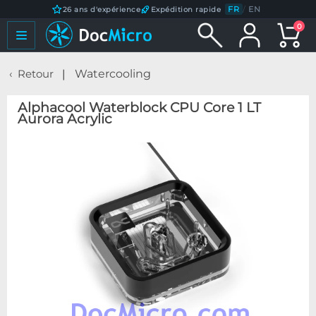
FR
/
EN
26 ans d'expérience
Expédition rapide
0
Retour
Watercooling
Alphacool Waterblock CPU Core 1 LT
Aurora Acrylic