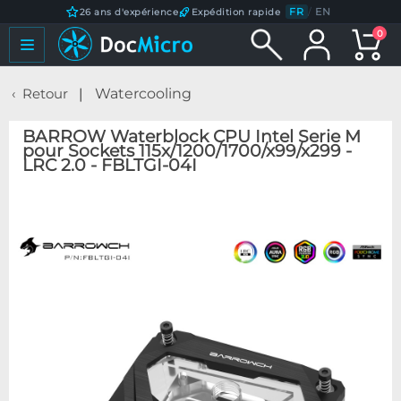
FR
/
EN
26 ans d'expérience
Expédition rapide
0
Retour
Watercooling
BARROW Waterblock CPU Intel Serie M
pour Sockets 115x/1200/1700/x99/x299 -
LRC 2.0 - FBLTGI-04I