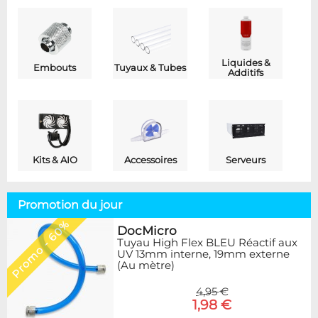
Liquides &
Embouts
Tuyaux & Tubes
Additifs
Kits & AIO
Accessoires
Serveurs
Promotion du jour
Promo - 60%
DocMicro
Tuyau High Flex BLEU Réactif aux
UV 13mm interne, 19mm externe
(Au mètre)
4,95 €
1,98 €