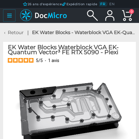
FR
/
EN
26 ans d'expérience
Expédition rapide
0
Retour
EK Water Blocks - Waterblock VGA EK-Quantum Vector³ FE RTX 5090 - Plexi
EK Water Blocks Waterblock VGA EK-
Quantum Vector³ FE RTX 5090 - Plexi
5
/
5
-
1
avis