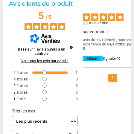
Avis clients du produit
5
/
5
Avis vérifié
super produit
Avis du
12/10/2025
, suite à u
expérience du
04/10/2025
par
K.
Basé sur
1
avis soumis à un
contrôle
Utile
(0)
Signaler
Voir tous les avis sur ce site
5
étoiles
1
1
4
étoiles
0
3
étoiles
0
2
étoiles
0
1
étoile
0
Trier les avis