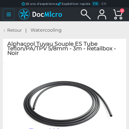
FR
/
EN
26 ans d'expérience
Expédition rapide
0
Retour
Watercooling
Alphacool Tuyau Souple ES Tube
Teflon/PA/TPV 5/8mm - 3m - Retailbox -
Noir