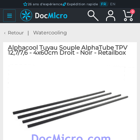
FR
/
EN
26 ans d'expérience
Expédition rapide
0
Retour
Watercooling
Alphacool Tuyau Souple AlphaTube TPV
12,7/7,6 - 4x60cm Droit - Noir - Retailbox