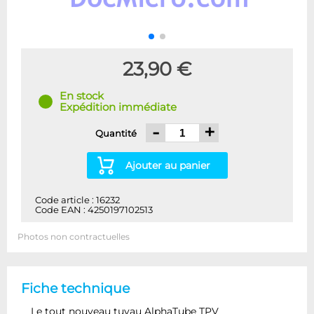
23,90 €
En stock
Expédition immédiate
-
+
Quantité
Ajouter au panier
Code article : 16232
Code EAN : 4250197102513
Photos non contractuelles
Fiche technique
Le tout nouveau tuyau AlphaTube TPV