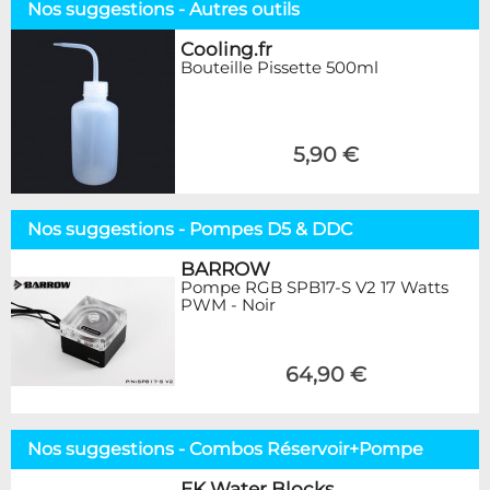
Nos suggestions - Autres outils
Cooling.fr
Bouteille Pissette 500ml
5,90 €
Nos suggestions - Pompes D5 & DDC
BARROW
Pompe RGB SPB17-S V2 17 Watts
PWM - Noir
64,90 €
Nos suggestions - Combos Réservoir+Pompe
EK Water Blocks