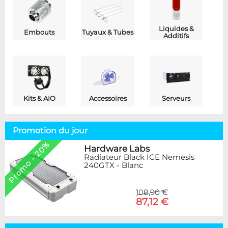
Liquides &
Embouts
Tuyaux & Tubes
Additifs
Kits & AIO
Accessoires
Serveurs
Promotion du jour
Promo - 20%
Hardware Labs
Radiateur Black ICE Nemesis
240GTX - Blanc
108,90 €
87,12 €